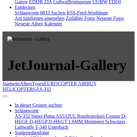
Gatow
EDDB
ZIA
Luftwaffenmuseum
UUBW
EDOI
Entdecken
Schlagworte
6833
Suchen
RSS-Feed
Worldmap
Am häufigsten angesehen
Zufällige Fotos
Neueste Fotos
Neueste Alben
Kalender
JetJournal-Gallery
Startseite
Alben
Typen
EUROCOPTER AIRBUS
HELICOPTERS
AS-332
In dieser Gruppe suchen
Schlagworte
AS-332 Super Puma
AS532UL
Bundespolizei
Cougar
D-
HEGE
D-HEGP
D-HEGT
LSMM
Meiringen
Schweizer
Luftwaffe
T-340
Unterbach
Sortierreihenfolge