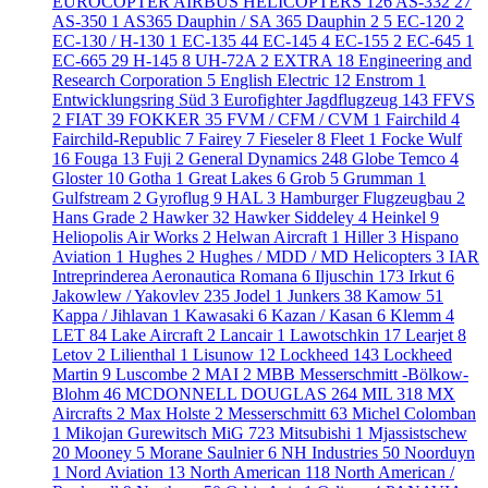
EUROCOPTER AIRBUS HELICOPTERS
126
AS-332
27
AS-350
1
AS365 Dauphin / SA 365 Dauphin 2
5
EC-120
2
EC-130 / H-130
1
EC-135
44
EC-145
4
EC-155
2
EC-645
1
EC-665
29
H-145
8
UH-72A
2
EXTRA
18
Engineering and
Research Corporation
5
English Electric
12
Enstrom
1
Entwicklungsring Süd
3
Eurofighter Jagdflugzeug
143
FFVS
2
FIAT
39
FOKKER
35
FVM / CFM / CVM
1
Fairchild
4
Fairchild-Republic
7
Fairey
7
Fieseler
8
Fleet
1
Focke Wulf
16
Fouga
13
Fuji
2
General Dynamics
248
Globe Temco
4
Gloster
10
Gotha
1
Great Lakes
6
Grob
5
Grumman
1
Gulfstream
2
Gyroflug
9
HAL
3
Hamburger Flugzeugbau
2
Hans Grade
2
Hawker
32
Hawker Siddeley
4
Heinkel
9
Heliopolis Air Works
2
Helwan Aircraft
1
Hiller
3
Hispano
Aviation
1
Hughes
2
Hughes / MDD / MD Helicopters
3
IAR
Intreprinderea Aeronautica Romana
6
Iljuschin
173
Irkut
6
Jakowlew / Yakovlev
235
Jodel
1
Junkers
38
Kamow
51
Kappa / Jihlavan
1
Kawasaki
6
Kazan / Kasan
6
Klemm
4
LET
84
Lake Aircraft
2
Lancair
1
Lawotschkin
17
Learjet
8
Letov
2
Lilienthal
1
Lisunow
12
Lockheed
143
Lockheed
Martin
9
Luscombe
2
MAI
2
MBB Messerschmitt -Bölkow-
Blohm
46
MCDONNELL DOUGLAS
264
MIL
318
MX
Aircrafts
2
Max Holste
2
Messerschmitt
63
Michel Colomban
1
Mikojan Gurewitsch MiG
723
Mitsubishi
1
Mjassistschew
20
Mooney
5
Morane Saulnier
6
NH Industries
50
Noorduyn
1
Nord Aviation
13
North American
118
North American /