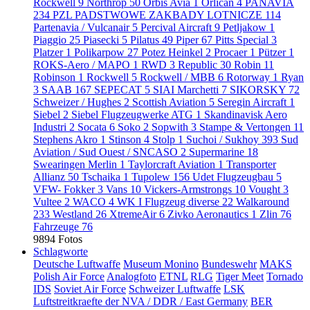
Rockwell
9
Northrop
50
Orbis Avia
1
Orlican
4
PANAVIA
234
PZL PADSTWOWE ZAKBADY LOTNICZE
114
Partenavia / Vulcanair
5
Percival Aircraft
9
Petljakow
1
Piaggio
25
Piasecki
5
Pilatus
49
Piper
67
Pitts Special
3
Platzer
1
Polikarpow
27
Potez Heinkel
2
Procaer
1
Pützer
1
ROKS-Aero / MAPO
1
RWD
3
Republic
30
Robin
11
Robinson
1
Rockwell
5
Rockwell / MBB
6
Rotorway
1
Ryan
3
SAAB
167
SEPECAT
5
SIAI Marchetti
7
SIKORSKY
72
Schweizer / Hughes
2
Scottish Aviation
5
Seregin Aircraft
1
Siebel
2
Siebel Flugzeugwerke ATG
1
Skandinavisk Aero
Industri
2
Socata
6
Soko
2
Sopwith
3
Stampe & Vertongen
11
Stephens Akro
1
Stinson
4
Stolp
1
Suchoi / Sukhoy
393
Sud
Aviation / Sud Ouest / SNCASO
2
Supermarine
18
Swearingen Merlin
1
Taylorcraft Aviation
1
Transporter
Allianz
50
Tschaika
1
Tupolew
156
Udet Flugzeugbau
5
VFW- Fokker
3
Vans
10
Vickers-Armstrongs
10
Vought
3
Vultee
2
WACO
4
WK I Flugzeug diverse
22
Walkaround
233
Westland
26
XtremeAir
6
Zivko Aeronautics
1
Zlin
76
Fahrzeuge
76
9894 Fotos
Schlagworte
Deutsche Luftwaffe
Museum Monino
Bundeswehr
MAKS
Polish Air Force
Analogfoto
ETNL
RLG
Tiger Meet
Tornado
IDS
Soviet Air Force
Schweizer Luftwaffe
LSK
Luftstreitkraefte der NVA / DDR / East Germany
BER