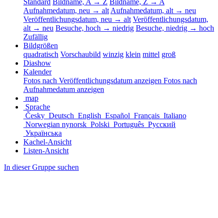
Standard
Bildname, A → Z
Bildname, Z → A
Aufnahmedatum, neu → alt
Aufnahmedatum, alt → neu
Veröffentlichungsdatum, neu → alt
Veröffentlichungsdatum,
alt → neu
Besuche, hoch → niedrig
Besuche, niedrig → hoch
Zufällig
Bildgrößen
quadratisch
Vorschaubild
winzig
klein
mittel
groß
Diashow
Kalender
Fotos nach Veröffentlichungsdatum anzeigen
Fotos nach
Aufnahmedatum anzeigen
map
Sprache
Česky
Deutsch
English
Español
Français
Italiano
Norwegian nynorsk
Polski
Português
Русский
Українська
Kachel-Ansicht
Listen-Ansicht
In dieser Gruppe suchen