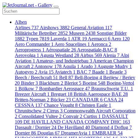
Alben
Airlines
737
Airshows
3882
General Aviation
117
Militärische Betreiber
2852
Museen
2438
Sonstige Bilder
1882
Typen
7819
Laverda
1
ATR
19
Aermacci
6
Aero
120
Aero Commander
1
Aero Spacelines
1
Aeronca
2
Aeroprogress
1
Aérospatiale
26
Aerospatiale-BAC
8
Aerovolga
1
Agusta Westland
28
Airbus
569
Alenia
7
Alpi
Aviation
1
Amateur- und Industriebau
3
American Champion
Aircraft
2
Antonow
178
Aquila
1
Arado
3
Auguste Mudry
1
Autogyro
2
Avia
15
Aviatech
1
BAC
7
Baade
1
Beagle
3
Beech / Beechcraft
51
Bell
87
Bell-Boeing
4
Berijew / Beriev
20
Binder
3
Blackburn
2
Bleriot
5
Boeing
548
Boeing-Vertol
1
Bölkow
7
Bombardier Aerospace
47
Braunschweig T.U.
1
Breezer Aircraft
1
Breguet
18
British Aaerospace BAE
28
Britten-Norman
2
Bücker
23
CANADAIR
6
CASA
24
CESSNA
137
Chance Vought
8
Christen Eagle
1
Chrunitschew
2
Cirrus
3
Commonwealth Aircraft Corporation
2
Consolidated Vultee
2
Convair
2
Curtiss
1
DASSAULT
109
DE HAVILLAND CANADA COMPANY DHC
163
Dassault / Dornier
24
De Havilland
40
Diamond
4
Doflug
7
Dornier
86
Douglas
67
DreamerAvia
1
EMBRAER
54