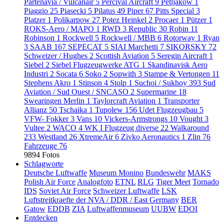
Partenavia / Vulcanair
5
Percival Aircraft
9
Petljakow
1
Piaggio
25
Piasecki
5
Pilatus
49
Piper
67
Pitts Special
3
Platzer
1
Polikarpow
27
Potez Heinkel
2
Procaer
1
Pützer
1
ROKS-Aero / MAPO
1
RWD
3
Republic
30
Robin
11
Robinson
1
Rockwell
5
Rockwell / MBB
6
Rotorway
1
Ryan
3
SAAB
167
SEPECAT
5
SIAI Marchetti
7
SIKORSKY
72
Schweizer / Hughes
2
Scottish Aviation
5
Seregin Aircraft
1
Siebel
2
Siebel Flugzeugwerke ATG
1
Skandinavisk Aero
Industri
2
Socata
6
Soko
2
Sopwith
3
Stampe & Vertongen
11
Stephens Akro
1
Stinson
4
Stolp
1
Suchoi / Sukhoy
393
Sud
Aviation / Sud Ouest / SNCASO
2
Supermarine
18
Swearingen Merlin
1
Taylorcraft Aviation
1
Transporter
Allianz
50
Tschaika
1
Tupolew
156
Udet Flugzeugbau
5
VFW- Fokker
3
Vans
10
Vickers-Armstrongs
10
Vought
3
Vultee
2
WACO
4
WK I Flugzeug diverse
22
Walkaround
233
Westland
26
XtremeAir
6
Zivko Aeronautics
1
Zlin
76
Fahrzeuge
76
9894 Fotos
Schlagworte
Deutsche Luftwaffe
Museum Monino
Bundeswehr
MAKS
Polish Air Force
Analogfoto
ETNL
RLG
Tiger Meet
Tornado
IDS
Soviet Air Force
Schweizer Luftwaffe
LSK
Luftstreitkraefte der NVA / DDR / East Germany
BER
Gatow
EDDB
ZIA
Luftwaffenmuseum
UUBW
EDOI
Entdecken