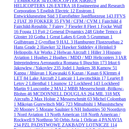
1
EMBRAER
54
EUROCOPTER AIRBUS
HELICOPTERS
126
EXTRA
18
Engineering and Research
Corporation
5
English Electric
12
Enstrom
1
Entwicklungsring Süd
3
Eurofighter Jagdflugzeug
143
FFVS
2
FIAT
39
FOKKER
35
FVM / CFM / CVM
1
Fairchild
4
Fairchild-Republic
7
Fairey
7
Fieseler
8
Fleet
1
Focke Wulf
16
Fouga
13
Fuji
2
General Dynamics
248
Globe Temco
4
Gloster
10
Gotha
1
Great Lakes
6
Grob
5
Grumman
1
Gulfstream
2
Gyroflug
9
HAL
3
Hamburger Flugzeugbau
2
Hans Grade
2
Hawker
32
Hawker Siddeley
4
Heinkel
9
Heliopolis Air Works
2
Helwan Aircraft
1
Hiller
3
Hispano
Aviation
1
Hughes
2
Hughes / MDD / MD Helicopters
3
IAR
Intreprinderea Aeronautica Romana
6
Iljuschin
173
Irkut
6
Jakowlew / Yakovlev
235
Jodel
1
Junkers
38
Kamow
51
Kappa / Jihlavan
1
Kawasaki
6
Kazan / Kasan
6
Klemm
4
LET
84
Lake Aircraft
2
Lancair
1
Lawotschkin
17
Learjet
8
Letov
2
Lilienthal
1
Lisunow
12
Lockheed
143
Lockheed
Martin
9
Luscombe
2
MAI
2
MBB Messerschmitt -Bölkow-
Blohm
46
MCDONNELL DOUGLAS
264
MIL
318
MX
Aircrafts
2
Max Holste
2
Messerschmitt
63
Michel Colomban
1
Mikojan Gurewitsch MiG
723
Mitsubishi
1
Mjassistschew
20
Mooney
5
Morane Saulnier
6
NH Industries
50
Noorduyn
1
Nord Aviation
13
North American
118
North American /
Rockwell
9
Northrop
50
Orbis Avia
1
Orlican
4
PANAVIA
234
PZL PADSTWOWE ZAKBADY LOTNICZE
114