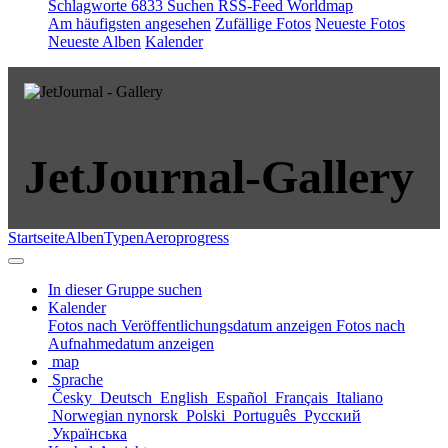
Schlagworte
6833
Suchen
RSS-Feed
Worldmap
Am häufigsten angesehen
Zufällige Fotos
Neueste Fotos
Neueste Alben
Kalender
JetJournal-Gallery
Startseite
Alben
Typen
Aeroprogress
In dieser Gruppe suchen
Kalender
Fotos nach Veröffentlichungsdatum anzeigen
Fotos nach
Aufnahmedatum anzeigen
map
Sprache
Česky
Deutsch
English
Español
Français
Italiano
Norwegian nynorsk
Polski
Português
Русский
Українська