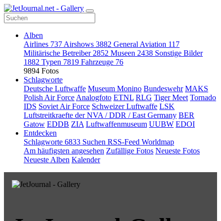
Alben
Airlines
737
Airshows
3882
General Aviation
117
Militärische Betreiber
2852
Museen
2438
Sonstige Bilder
1882
Typen
7819
Fahrzeuge
76
9894 Fotos
Schlagworte
Deutsche Luftwaffe
Museum Monino
Bundeswehr
MAKS
Polish Air Force
Analogfoto
ETNL
RLG
Tiger Meet
Tornado
IDS
Soviet Air Force
Schweizer Luftwaffe
LSK
Luftstreitkraefte der NVA / DDR / East Germany
BER
Gatow
EDDB
ZIA
Luftwaffenmuseum
UUBW
EDOI
Entdecken
Schlagworte
6833
Suchen
RSS-Feed
Worldmap
Am häufigsten angesehen
Zufällige Fotos
Neueste Fotos
Neueste Alben
Kalender