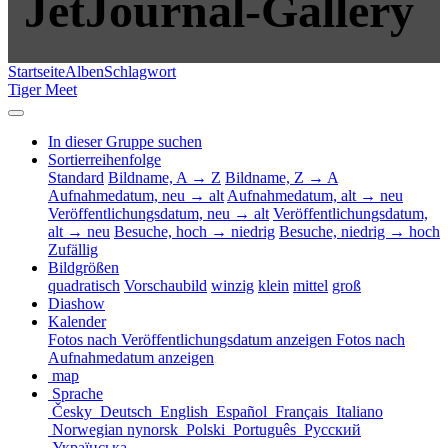
JetJournal-Gallery
Startseite
Alben
Schlagwort
Tiger Meet
In dieser Gruppe suchen
Sortierreihenfolge
Standard
Bildname, A → Z
Bildname, Z → A
Aufnahmedatum, neu → alt
Aufnahmedatum, alt → neu
Veröffentlichungsdatum, neu → alt
Veröffentlichungsdatum,
alt → neu
Besuche, hoch → niedrig
Besuche, niedrig → hoch
Zufällig
Bildgrößen
quadratisch
Vorschaubild
winzig
klein
mittel
groß
Diashow
Kalender
Fotos nach Veröffentlichungsdatum anzeigen
Fotos nach
Aufnahmedatum anzeigen
map
Sprache
Česky
Deutsch
English
Español
Français
Italiano
Norwegian nynorsk
Polski
Português
Русский
Українська