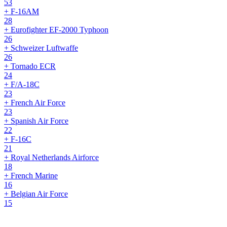
53
+ F-16AM
28
+ Eurofighter EF-2000 Typhoon
26
+ Schweizer Luftwaffe
26
+ Tornado ECR
24
+ F/A-18C
23
+ French Air Force
23
+ Spanish Air Force
22
+ F-16C
21
+ Royal Netherlands Airforce
18
+ French Marine
16
+ Belgian Air Force
15