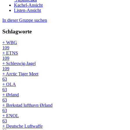
Kachel-Ansicht
Listen-Ansicht
In dieser Gruppe suchen
Schlagworte
+ WBG
109
+ ETNS
109
+ Schleswig-Jagel
109
+ Arctic Tiger Meet
63
+ OLA
63
+ Ørland
63
+ Brekstad lufthavn Ørland
63
+ ENOL
63
+ Deutsche Luftwaffe