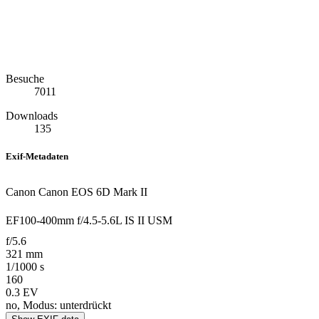
Besuche
7011
Downloads
135
Exif-Metadaten
Canon Canon EOS 6D Mark II
EF100-400mm f/4.5-5.6L IS II USM
f/5.6
321 mm
1/1000 s
160
0.3 EV
no, Modus: unterdrückt