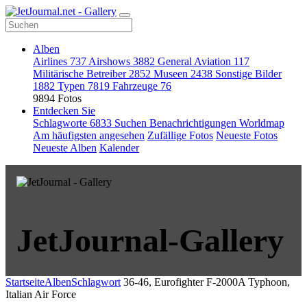
Alben
Airlines
737
Airshows
3882
General Aviation
117
Militärische Betreiber
2852
Museen
2438
Sonstige Bilder
1882
Typen
7819
Fahrzeuge
76
9894 Fotos
Entdecken Sie
Schlagworte
6833
Suchen
Benachrichtigungen
Worldmap
Am häufigsten angesehen
Zufällige Fotos
Neueste Fotos
Neueste Alben
Kalender
JetJournal-Gallery
Startseite
Alben
Schlagwort
36-46, Eurofighter F-2000A Typhoon,
Italian Air Force