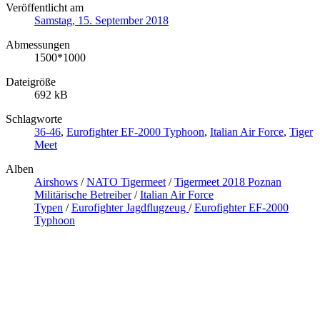
Veröffentlicht am
Samstag, 15. September 2018
Abmessungen
1500*1000
Dateigröße
692 kB
Schlagworte
36-46
,
Eurofighter EF-2000 Typhoon
,
Italian Air Force
,
Tiger
Meet
Alben
Airshows
/
NATO Tigermeet
/
Tigermeet 2018 Poznan
Militärische Betreiber
/
Italian Air Force
Typen
/
Eurofighter Jagdflugzeug
/
Eurofighter EF-2000
Typhoon