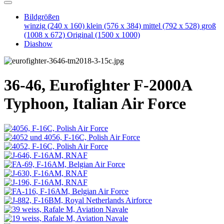
Bildgrößen
winzig
(240 x 160)
klein
(576 x 384)
mittel
(792 x 528)
groß
(1008 x 672)
Original
(1500 x 1000)
Diashow
36-46, Eurofighter F-2000A
Typhoon, Italian Air Force