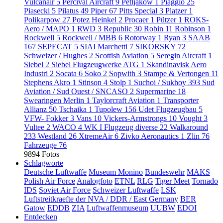
Vulcanair
5
Percival Aircraft
9
Petljakow
1
Piaggio
25
Piasecki
5
Pilatus
49
Piper
67
Pitts Special
3
Platzer
1
Polikarpow
27
Potez Heinkel
2
Procaer
1
Pützer
1
ROKS-
Aero / MAPO
1
RWD
3
Republic
30
Robin
11
Robinson
1
Rockwell
5
Rockwell / MBB
6
Rotorway
1
Ryan
3
SAAB
167
SEPECAT
5
SIAI Marchetti
7
SIKORSKY
72
Schweizer / Hughes
2
Scottish Aviation
5
Seregin Aircraft
1
Siebel
2
Siebel Flugzeugwerke ATG
1
Skandinavisk Aero
Industri
2
Socata
6
Soko
2
Sopwith
3
Stampe & Vertongen
11
Stephens Akro
1
Stinson
4
Stolp
1
Suchoi / Sukhoy
393
Sud
Aviation / Sud Ouest / SNCASO
2
Supermarine
18
Swearingen Merlin
1
Taylorcraft Aviation
1
Transporter
Allianz
50
Tschaika
1
Tupolew
156
Udet Flugzeugbau
5
VFW- Fokker
3
Vans
10
Vickers-Armstrongs
10
Vought
3
Vultee
2
WACO
4
WK I Flugzeug diverse
22
Walkaround
233
Westland
26
XtremeAir
6
Zivko Aeronautics
1
Zlin
76
Fahrzeuge
76
9894 Fotos
Schlagworte
Deutsche Luftwaffe
Museum Monino
Bundeswehr
MAKS
Polish Air Force
Analogfoto
ETNL
RLG
Tiger Meet
Tornado
IDS
Soviet Air Force
Schweizer Luftwaffe
LSK
Luftstreitkraefte der NVA / DDR / East Germany
BER
Gatow
EDDB
ZIA
Luftwaffenmuseum
UUBW
EDOI
Entdecken