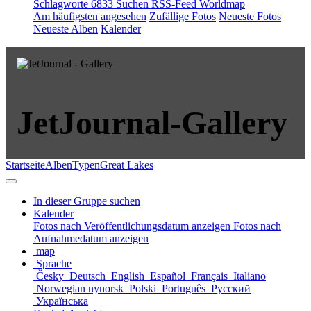
Schlagworte
6833
Suchen
RSS-Feed
Worldmap
Am häufigsten angesehen
Zufällige Fotos
Neueste Fotos
Neueste Alben
Kalender
JetJournal-Gallery
Startseite
Alben
Typen
Great Lakes
In dieser Gruppe suchen
Kalender
Fotos nach Veröffentlichungsdatum anzeigen
Fotos nach
Aufnahmedatum anzeigen
map
Sprache
Česky
Deutsch
English
Español
Français
Italiano
Norwegian nynorsk
Polski
Português
Русский
Українська