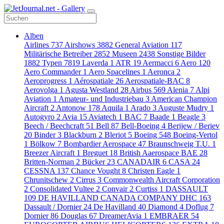
Alben
Airlines
737
Airshows
3882
General Aviation
117
Militärische Betreiber
2852
Museen
2438
Sonstige Bilder
1882
Typen
7819
Laverda
1
ATR
19
Aermacci
6
Aero
120
Aero Commander
1
Aero Spacelines
1
Aeronca
2
Aeroprogress
1
Aérospatiale
26
Aerospatiale-BAC
8
Aerovolga
1
Agusta Westland
28
Airbus
569
Alenia
7
Alpi
Aviation
1
Amateur- und Industriebau
3
American Champion
Aircraft
2
Antonow
178
Aquila
1
Arado
3
Auguste Mudry
1
Autogyro
2
Avia
15
Aviatech
1
BAC
7
Baade
1
Beagle
3
Beech / Beechcraft
51
Bell
87
Bell-Boeing
4
Berijew / Beriev
20
Binder
3
Blackburn
2
Bleriot
5
Boeing
548
Boeing-Vertol
1
Bölkow
7
Bombardier Aerospace
47
Braunschweig T.U.
1
Breezer Aircraft
1
Breguet
18
British Aaerospace BAE
28
Britten-Norman
2
Bücker
23
CANADAIR
6
CASA
24
CESSNA
137
Chance Vought
8
Christen Eagle
1
Chrunitschew
2
Cirrus
3
Commonwealth Aircraft Corporation
2
Consolidated Vultee
2
Convair
2
Curtiss
1
DASSAULT
109
DE HAVILLAND CANADA COMPANY DHC
163
Dassault / Dornier
24
De Havilland
40
Diamond
4
Doflug
7
Dornier
86
Douglas
67
DreamerAvia
1
EMBRAER
54