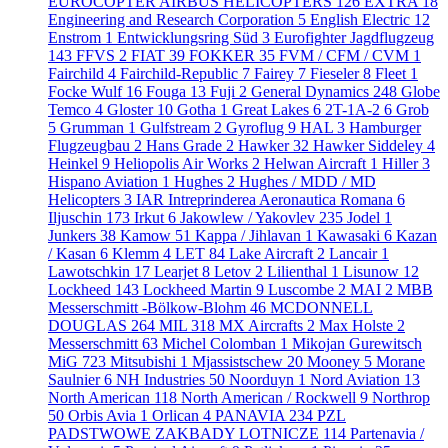
EUROCOPTER AIRBUS HELICOPTERS
126
EXTRA
18
Engineering and Research Corporation
5
English Electric
12
Enstrom
1
Entwicklungsring Süd
3
Eurofighter Jagdflugzeug
143
FFVS
2
FIAT
39
FOKKER
35
FVM / CFM / CVM
1
Fairchild
4
Fairchild-Republic
7
Fairey
7
Fieseler
8
Fleet
1
Focke Wulf
16
Fouga
13
Fuji
2
General Dynamics
248
Globe
Temco
4
Gloster
10
Gotha
1
Great Lakes
6
2T-1A-2
6
Grob
5
Grumman
1
Gulfstream
2
Gyroflug
9
HAL
3
Hamburger
Flugzeugbau
2
Hans Grade
2
Hawker
32
Hawker Siddeley
4
Heinkel
9
Heliopolis Air Works
2
Helwan Aircraft
1
Hiller
3
Hispano Aviation
1
Hughes
2
Hughes / MDD / MD
Helicopters
3
IAR Intreprinderea Aeronautica Romana
6
Iljuschin
173
Irkut
6
Jakowlew / Yakovlev
235
Jodel
1
Junkers
38
Kamow
51
Kappa / Jihlavan
1
Kawasaki
6
Kazan
/ Kasan
6
Klemm
4
LET
84
Lake Aircraft
2
Lancair
1
Lawotschkin
17
Learjet
8
Letov
2
Lilienthal
1
Lisunow
12
Lockheed
143
Lockheed Martin
9
Luscombe
2
MAI
2
MBB
Messerschmitt -Bölkow-Blohm
46
MCDONNELL
DOUGLAS
264
MIL
318
MX Aircrafts
2
Max Holste
2
Messerschmitt
63
Michel Colomban
1
Mikojan Gurewitsch
MiG
723
Mitsubishi
1
Mjassistschew
20
Mooney
5
Morane
Saulnier
6
NH Industries
50
Noorduyn
1
Nord Aviation
13
North American
118
North American / Rockwell
9
Northrop
50
Orbis Avia
1
Orlican
4
PANAVIA
234
PZL
PADSTWOWE ZAKBADY LOTNICZE
114
Partenavia /