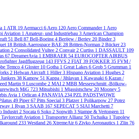
da
1
ATR
19
Aermacci
6
Aero
120
Aero Commander
1
Aero
pi Aviation
1
Amateur- und Industriebau
3
American Champion
raft
51
Bell
87
Bell-Boeing
4
Berijew / Beriev
20
Binder
3
uet
18
British Aaerospace BAE
28
Britten-Norman
2
Bücker
23
ation
2
Consolidated Vultee
2
Convair
2
Curtiss
1
DASSAULT
109
as
67
DreamerAvia
1
EMBRAER
54
EUROCOPTER AIRBUS
rofighter Jagdflugzeug
143
FFVS
2
FIAT
39
FOKKER
35
FVM /
obe Temco
4
Gloster
10
Gotha
1
Great Lakes
6
Grob
5
Grumman
1
Works
2
Helwan Aircraft
1
Hiller
3
Hispano Aviation
1
Hughes
2
Junkers
38
Kamow
51
Kappa / Jihlavan
1
Kawasaki
6
Kazan /
eed Martin
9
Luscombe
2
MAI
2
MBB Messerschmitt -Bölkow-
urewitsch MiG
723
Mitsubishi
1
Mjassistschew
20
Mooney
5
rbis Avia
1
Orlican
4
PANAVIA
234
PZL PADSTWOWE
Pilatus
49
Piper
67
Pitts Special
3
Platzer
1
Polikarpow
27
Potez
orway
1
Ryan
3
SAAB
167
SEPECAT
5
SIAI Marchetti
7
o Industri
2
Socata
6
Soko
2
Sopwith
3
Stampe & Vertongen
11
Taylorcraft Aviation
1
Transporter Allianz
50
Tschaika
1
Tupolew
lkaround
233
Westland
26
XtremeAir
6
Zivko Aeronautics
1
Zlin
76