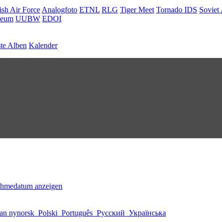
ish Air Force
Analogfoto
ETNL
RLG
Tiger Meet
Tornado IDS
Soviet 
seum
UUBW
EDOI
te Alben
Kalender
ahmedatum anzeigen
an nynorsk
Polski
Português
Русский
Українська