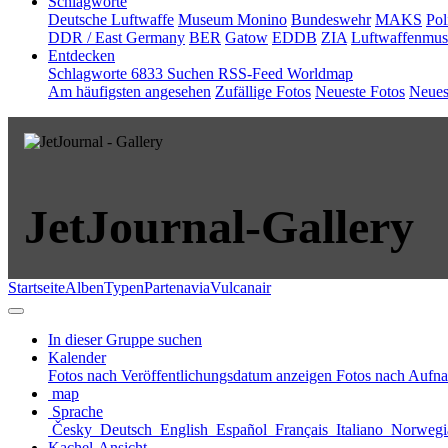
Schlagworte
Deutsche Luftwaffe
Museum Monino
Bundeswehr
MAKS
Pol
DDR / East Germany
BER
Gatow
EDDB
ZIA
Luftwaffenmu
Entdecken
Schlagworte
6833
Suchen
RSS-Feed
Worldmap
Am häufigsten angesehen
Zufällige Fotos
Neueste Fotos
Neues
JetJournal-Gallery
Startseite
Alben
Typen
PartenaviaVulcanair
In dieser Gruppe suchen
Kalender
Fotos nach Veröffentlichungsdatum anzeigen
Fotos nach Aufn
map
Sprache
Česky
Deutsch
English
Español
Français
Italiano
Norwegi
Kachel-Ansicht