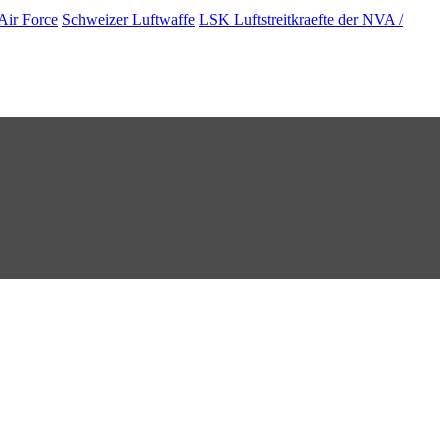
Air Force
Schweizer Luftwaffe
LSK Luftstreitkraefte der NVA /