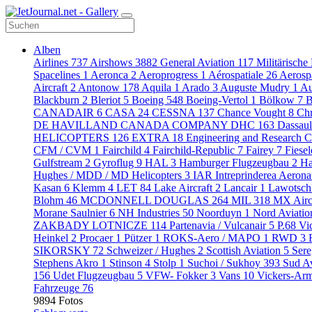
Alben
Airlines
737
Airshows
3882
General Aviation
117
Militärische
Spacelines
1
Aeronca
2
Aeroprogress
1
Aérospatiale
26
Aerosp
Aircraft
2
Antonow
178
Aquila
1
Arado
3
Auguste Mudry
1
Au
Blackburn
2
Bleriot
5
Boeing
548
Boeing-Vertol
1
Bölkow
7
B
CANADAIR
6
CASA
24
CESSNA
137
Chance Vought
8
Chr
DE HAVILLAND CANADA COMPANY DHC
163
Dassaul
HELICOPTERS
126
EXTRA
18
Engineering and Research C
CFM / CVM
1
Fairchild
4
Fairchild-Republic
7
Fairey
7
Fiese
Gulfstream
2
Gyroflug
9
HAL
3
Hamburger Flugzeugbau
2
Ha
Hughes / MDD / MD Helicopters
3
IAR Intreprinderea Aeron
Kasan
6
Klemm
4
LET
84
Lake Aircraft
2
Lancair
1
Lawotsch
Blohm
46
MCDONNELL DOUGLAS
264
MIL
318
MX Airc
Morane Saulnier
6
NH Industries
50
Noorduyn
1
Nord Aviati
ZAKBADY LOTNICZE
114
Partenavia / Vulcanair
5
P.68 Vi
Heinkel
2
Procaer
1
Pützer
1
ROKS-Aero / MAPO
1
RWD
3
SIKORSKY
72
Schweizer / Hughes
2
Scottish Aviation
5
Sere
Stephens Akro
1
Stinson
4
Stolp
1
Suchoi / Sukhoy
393
Sud A
156
Udet Flugzeugbau
5
VFW- Fokker
3
Vans
10
Vickers-Ar
Fahrzeuge
76
9894 Fotos