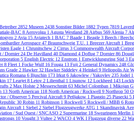
 Betreiber
2852
Museen
2438
Sonstige Bilder
1882
Typen
7819
Laver
atiale-BAC
8
Aerovolga
1
Agusta Westland
28
Airbus
569
Alenia
7
Al
togyro
2
Avia
15
Aviatech
1
BAC
7
Baade
1
Beagle
3
Beech / Beechc
ombardier Aerospace
47
Braunschweig T.U.
1
Breezer Aircraft
1
Breg
isten Eagle
1
Chrunitschew
2
Cirrus
3
Commonwealth Aircraft Corpor
t / Dornier
24
De Havilland
40
Diamond
4
Doflug
7
Dornier
86
Dougl
orporation
5
English Electric
12
Enstrom
1
Entwicklungsring Süd
3
Eu
ler
8
Fleet
1
Focke Wulf
16
Fouga
13
Fuji
2
General Dynamics
248
Gl
ns Grade
2
Hawker
32
Hawker Siddeley
4
Heinkel
9
Heliopolis Air 
autica Romana
6
Iljuschin
173
Irkut
6
Jakowlew / Yakovlev
235
Jodel
1
kin
17
Learjet
8
Letov
2
Lilienthal
1
Lisunow
12
Lockheed
143
Lockh
rafts
2
Max Holste
2
Messerschmitt
63
Michel Colomban
1
Mikojan G
on
13
North American
118
North American / Rockwell
9
Northrop
50
O
ctor / Observer
5
Percival Aircraft
9
Petljakow
1
Piaggio
25
Piasecki
5
Republic
30
Robin
11
Robinson
1
Rockwell
5
Rockwell / MBB
6
Rot
gin Aircraft
1
Siebel
2
Siebel Flugzeugwerke ATG
1
Skandinavisk Aer
viation / Sud Ouest / SNCASO
2
Supermarine
18
Swearingen Merlin
1
mstrongs
10
Vought
3
Vultee
2
WACO
4
WK I Flugzeug diverse
22
Wa