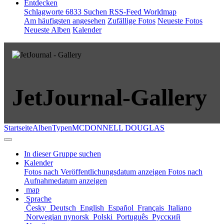
Entdecken
Schlagworte
6833
Suchen
RSS-Feed
Worldmap
Am häufigsten angesehen
Zufällige Fotos
Neueste Fotos
Neueste Alben
Kalender
JetJournal-Gallery
Startseite
Alben
Typen
MCDONNELL DOUGLAS
In dieser Gruppe suchen
Kalender
Fotos nach Veröffentlichungsdatum anzeigen
Fotos nach
Aufnahmedatum anzeigen
map
Sprache
Česky
Deutsch
English
Español
Français
Italiano
Norwegian nynorsk
Polski
Português
Русский