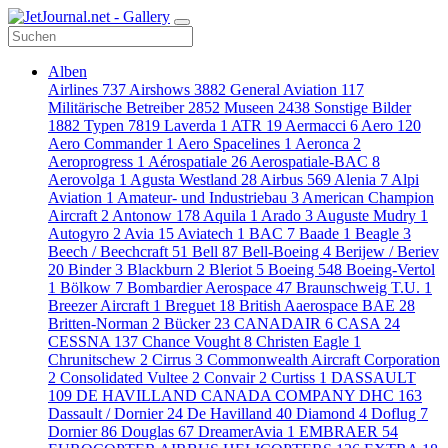
Alben
Airlines
737
Airshows
3882
General Aviation
117
Militärische Betreiber
2852
Museen
2438
Sonstige Bilder
1882
Typen
7819
Laverda
1
ATR
19
Aermacci
6
Aero
120
Aero Commander
1
Aero Spacelines
1
Aeronca
2
Aeroprogress
1
Aérospatiale
26
Aerospatiale-BAC
8
Aerovolga
1
Agusta Westland
28
Airbus
569
Alenia
7
Alpi
Aviation
1
Amateur- und Industriebau
3
American Champion
Aircraft
2
Antonow
178
Aquila
1
Arado
3
Auguste Mudry
1
Autogyro
2
Avia
15
Aviatech
1
BAC
7
Baade
1
Beagle
3
Beech / Beechcraft
51
Bell
87
Bell-Boeing
4
Berijew / Beriev
20
Binder
3
Blackburn
2
Bleriot
5
Boeing
548
Boeing-Vertol
1
Bölkow
7
Bombardier Aerospace
47
Braunschweig T.U.
1
Breezer Aircraft
1
Breguet
18
British Aaerospace BAE
28
Britten-Norman
2
Bücker
23
CANADAIR
6
CASA
24
CESSNA
137
Chance Vought
8
Christen Eagle
1
Chrunitschew
2
Cirrus
3
Commonwealth Aircraft Corporation
2
Consolidated Vultee
2
Convair
2
Curtiss
1
DASSAULT
109
DE HAVILLAND CANADA COMPANY DHC
163
Dassault / Dornier
24
De Havilland
40
Diamond
4
Doflug
7
Dornier
86
Douglas
67
DreamerAvia
1
EMBRAER
54