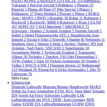
PADSTWOWE ZAKBADY LOTNICZE
114
Partenavia /
Vulcanair
5
Percival Aircraft
9
Petljakow
1
Piaggio
25
Piasecki
5
Pilatus
49
Piper
67
Pitts Special
3
Platzer
1
Polikarpow
27
Potez Heinkel
2
Procaer
1
Pützer
1
ROKS-
Aero / MAPO
1
RWD
3
Republic
30
Robin
11
Robinson
1
Rockwell
5
Rockwell / MBB
6
Rotorway
1
Ryan
3
SAAB
167
SEPECAT
5
SIAI Marchetti
7
SIKORSKY
72
Schweizer / Hughes
2
Scottish Aviation
5
Seregin Aircraft
1
Siebel
2
Siebel Flugzeugwerke ATG
1
Skandinavisk Aero
Industri
2
Socata
6
Soko
2
Sopwith
3
Stampe & Vertongen
11
Stephens Akro
1
Stinson
4
Stolp
1
Suchoi / Sukhoy
393
Sud
Aviation / Sud Ouest / SNCASO
2
Supermarine
18
Swearingen Merlin
1
Taylorcraft Aviation
1
Transporter
Allianz
50
Tschaika
1
Tupolew
156
Udet Flugzeugbau
5
VFW- Fokker
3
Vans
10
Vickers-Armstrongs
10
Vought
3
Vultee
2
WACO
4
WK I Flugzeug diverse
22
Walkaround
233
Westland
26
XtremeAir
6
Zivko Aeronautics
1
Zlin
76
Fahrzeuge
76
9894 Fotos
Schlagworte
Deutsche Luftwaffe
Museum Monino
Bundeswehr
MAKS
Polish Air Force
Analogfoto
ETNL
RLG
Tiger Meet
Tornado
IDS
Soviet Air Force
Schweizer Luftwaffe
LSK
Luftstreitkraefte der NVA / DDR / East Germany
BER
Gatow
EDDB
ZIA
Luftwaffenmuseum
UUBW
EDOI