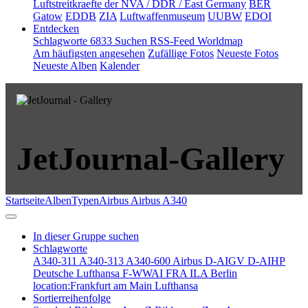
Luftstreitkraefte der NVA / DDR / East Germany
BER
Gatow
EDDB
ZIA
Luftwaffenmuseum
UUBW
EDOI
Entdecken
Schlagworte
6833
Suchen
RSS-Feed
Worldmap
Am häufigsten angesehen
Zufällige Fotos
Neueste Fotos
Neueste Alben
Kalender
JetJournal-Gallery
Startseite
Alben
Typen
Airbus
Airbus A340
In dieser Gruppe suchen
Schlagworte
A340-311
A340-313
A340-600
Airbus
D-AIGV
D-AIHP
Deutsche Lufthansa
F-WWAI
FRA
ILA Berlin
location:Frankfurt am Main
Lufthansa
Sortierreihenfolge