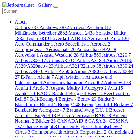
Alben
Airlines
737
Airshows
3882
General Aviation
117
Militärische Betreiber
2852
Museen
2438
Sonstige Bilder
1882
Typen
7819
Laverda
1
ATR
19
Aermacci
6
Aero
120
Aero Commander
1
Aero Spacelines
1
Aeronca
2
Aeroprogress
1
Aérospatiale
26
Aerospatiale-BAC
8
Aerovolga
1
Agusta Westland
28
Airbus
569
Airbus A220
7
Airbus A300
17
Airbus A310
5
Airbus A318
3
Airbus A319/
A320/A320neo
423
Airbus A321/321neo
38
Airbus A330
24
Airbus A340
9
Airbus A350
6
Airbus A380
6
Airbus A400M
27
E-Fan
1
Alenia
7
Alpi Aviation
1
Amateur- und
Industriebau
3
American Champion Aircraft
2
Antonow
178
Aquila
1
Arado
3
Auguste Mudry
1
Autogyro
2
Avia
15
Aviatech
1
BAC
7
Baade
1
Beagle
3
Beech / Beechcraft
51
Bell
87
Bell-Boeing
4
Berijew / Beriev
20
Binder
3
Blackburn
2
Bleriot
5
Boeing
548
Boeing-Vertol
1
Bölkow
7
Bombardier Aerospace
47
Braunschweig T.U.
1
Breezer
Aircraft
1
Breguet
18
British Aaerospace BAE
28
Britten-
Norman
2
Bücker
23
CANADAIR
6
CASA
24
CESSNA
137
Chance Vought
8
Christen Eagle
1
Chrunitschew
2
Cirrus
3
Commonwealth Aircraft Corporation
2
Consolidated