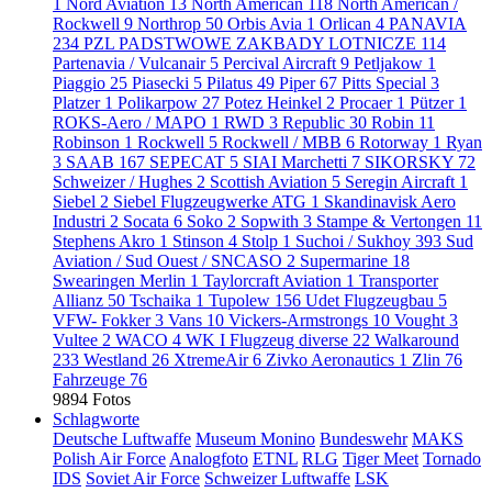
1
Nord Aviation
13
North American
118
North American /
Rockwell
9
Northrop
50
Orbis Avia
1
Orlican
4
PANAVIA
234
PZL PADSTWOWE ZAKBADY LOTNICZE
114
Partenavia / Vulcanair
5
Percival Aircraft
9
Petljakow
1
Piaggio
25
Piasecki
5
Pilatus
49
Piper
67
Pitts Special
3
Platzer
1
Polikarpow
27
Potez Heinkel
2
Procaer
1
Pützer
1
ROKS-Aero / MAPO
1
RWD
3
Republic
30
Robin
11
Robinson
1
Rockwell
5
Rockwell / MBB
6
Rotorway
1
Ryan
3
SAAB
167
SEPECAT
5
SIAI Marchetti
7
SIKORSKY
72
Schweizer / Hughes
2
Scottish Aviation
5
Seregin Aircraft
1
Siebel
2
Siebel Flugzeugwerke ATG
1
Skandinavisk Aero
Industri
2
Socata
6
Soko
2
Sopwith
3
Stampe & Vertongen
11
Stephens Akro
1
Stinson
4
Stolp
1
Suchoi / Sukhoy
393
Sud
Aviation / Sud Ouest / SNCASO
2
Supermarine
18
Swearingen Merlin
1
Taylorcraft Aviation
1
Transporter
Allianz
50
Tschaika
1
Tupolew
156
Udet Flugzeugbau
5
VFW- Fokker
3
Vans
10
Vickers-Armstrongs
10
Vought
3
Vultee
2
WACO
4
WK I Flugzeug diverse
22
Walkaround
233
Westland
26
XtremeAir
6
Zivko Aeronautics
1
Zlin
76
Fahrzeuge
76
9894 Fotos
Schlagworte
Deutsche Luftwaffe
Museum Monino
Bundeswehr
MAKS
Polish Air Force
Analogfoto
ETNL
RLG
Tiger Meet
Tornado
IDS
Soviet Air Force
Schweizer Luftwaffe
LSK