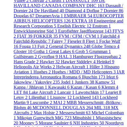
Vultee
2
Convair
2
Curtiss
1
DASSAULT
109
DE
HAVILLAND CANADA COMPANY DHC
163
Dassault /
Dornier
24
De Havilland
40
Diamond
4
Doflug
7
Dornier
86
Douglas
67
DreamerAvia
1
EMBRAER
54
EUROCOPTER
AIRBUS HELICOPTERS
126
EXTRA
18
Engineering and
Research Corporation
5
English Electric
12
Enstrom
1
Entwicklungsring Süd
3
Eurofighter Jagdflugzeug
143
FFVS
2
FIAT
39
FOKKER
35
FVM / CFM / CVM
1
Fairchild
4
Fairchild-Republic
7
Fairey
7
Fieseler
8
Fleet
1
Focke Wulf
16
Fouga
13
Fuji
2
General Dynamics
248
Globe Temco
4
Gloster
10
Gotha
1
Great Lakes
6
Grob
5
Grumman
1
Gulfstream
2
Gyroflug
9
HAL
3
Hamburger Flugzeugbau
2
Hans Grade
2
Hawker
32
Hawker Siddeley
4
Heinkel
9
Heliopolis Air Works
2
Helwan Aircraft
1
Hiller
3
Hispano
Aviation
1
Hughes
2
Hughes / MDD / MD Helicopters
3
IAR
Intreprinderea Aeronautica Romana
6
Iljuschin
173
Irkut
6
Jakowlew / Yakovlev
235
Jodel
1
Junkers
38
Kamow
51
Kappa / Jihlavan
1
Kawasaki
6
Kazan / Kasan
6
Klemm
4
LET
84
Lake Aircraft
2
Lancair
1
Lawotschkin
17
Learjet
8
Letov
2
Lilienthal
1
Lisunow
12
Lockheed
143
Lockheed
Martin
9
Luscombe
2
MAI
2
MBB Messerschmitt -Bölkow-
Blohm
46
MCDONNELL DOUGLAS
264
MIL
318
MX
Aircrafts
2
Max Holste
2
Messerschmitt
63
Michel Colomban
1
Mikojan Gurewitsch MiG
723
Mitsubishi
1
Mjassistschew
20
Mooney
5
Morane Saulnier
6
NH Industries
50
Noorduyn