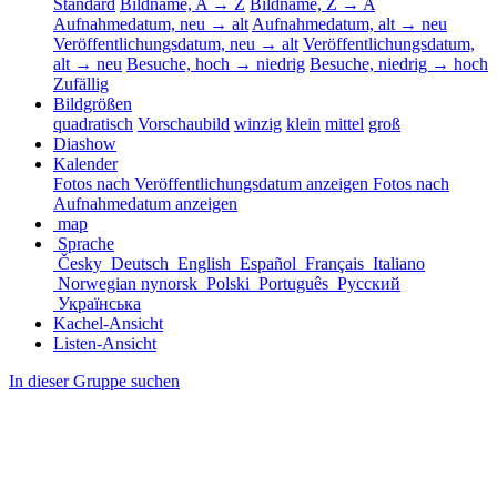
Standard
Bildname, A → Z
Bildname, Z → A
Aufnahmedatum, neu → alt
Aufnahmedatum, alt → neu
Veröffentlichungsdatum, neu → alt
Veröffentlichungsdatum,
alt → neu
Besuche, hoch → niedrig
Besuche, niedrig → hoch
Zufällig
Bildgrößen
quadratisch
Vorschaubild
winzig
klein
mittel
groß
Diashow
Kalender
Fotos nach Veröffentlichungsdatum anzeigen
Fotos nach
Aufnahmedatum anzeigen
map
Sprache
Česky
Deutsch
English
Español
Français
Italiano
Norwegian nynorsk
Polski
Português
Русский
Українська
Kachel-Ansicht
Listen-Ansicht
In dieser Gruppe suchen