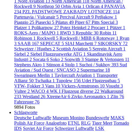
1
Nord Aviation
13
North American
118
North American /
Rockwell
9
Northrop
50
Orbis Avia
1
Orlican
4
PANAVIA
234
PZL PADSTWOWE ZAKBADY LOTNICZE
114
Partenavia / Vulcanair
5
Percival Aircraft
9
Petljakow
1
Piaggio
25
Piasecki
5
Pilatus
49
Piper
67
Pitts Special
3
Platzer
1
Polikarpow
27
Potez Heinkel
2
Procaer
1
Pützer
1
ROKS-Aero / MAPO
1
RWD
3
Republic
30
Robin
11
Robinson
1
Rockwell
5
Rockwell / MBB
6
Rotorway
1
Ryan
3
SAAB
167
SEPECAT
5
SIAI Marchetti
7
SIKORSKY
72
Schweizer / Hughes
2
Scottish Aviation
5
Seregin Aircraft
1
Siebel
2
Siebel Flugzeugwerke ATG
1
Skandinavisk Aero
Industri
2
Socata
6
Soko
2
Sopwith
3
Stampe & Vertongen
11
Stephens Akro
1
Stinson
4
Stolp
1
Suchoi / Sukhoy
393
Sud
Aviation / Sud Ouest / SNCASO
2
Supermarine
18
Swearingen Merlin
1
Taylorcraft Aviation
1
Transporter
Allianz
50
Tschaika
1
Tupolew
156
Udet Flugzeugbau
5
VFW- Fokker
3
Vans
10
Vickers-Armstrongs
10
Vought
3
Vultee
2
WACO
4
WK I Flugzeug diverse
22
Walkaround
233
Westland
26
XtremeAir
6
Zivko Aeronautics
1
Zlin
76
Fahrzeuge
76
9894 Fotos
Schlagworte
Deutsche Luftwaffe
Museum Monino
Bundeswehr
MAKS
Polish Air Force
Analogfoto
ETNL
RLG
Tiger Meet
Tornado
IDS
Soviet Air Force
Schweizer Luftwaffe
LSK