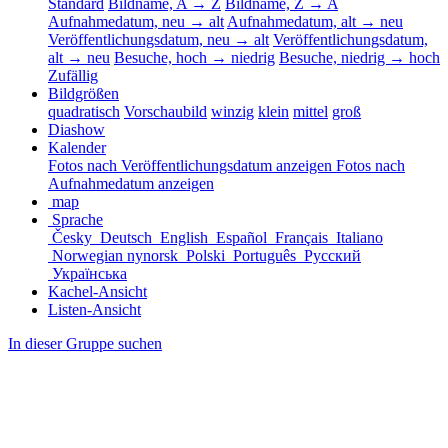
Standard
Bildname, A → Z
Bildname, Z → A
Aufnahmedatum, neu → alt
Aufnahmedatum, alt → neu
Veröffentlichungsdatum, neu → alt
Veröffentlichungsdatum,
alt → neu
Besuche, hoch → niedrig
Besuche, niedrig → hoch
Zufällig
Bildgrößen
quadratisch
Vorschaubild
winzig
klein
mittel
groß
Diashow
Kalender
Fotos nach Veröffentlichungsdatum anzeigen
Fotos nach
Aufnahmedatum anzeigen
map
Sprache
Česky
Deutsch
English
Español
Français
Italiano
Norwegian nynorsk
Polski
Português
Русский
Українська
Kachel-Ansicht
Listen-Ansicht
In dieser Gruppe suchen