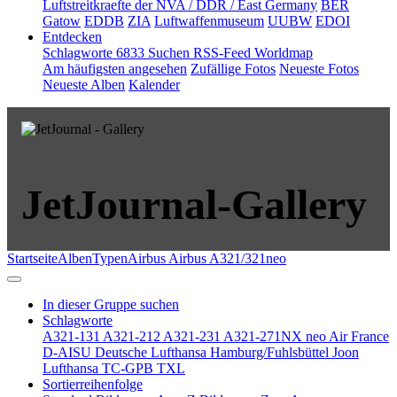
Luftstreitkraefte der NVA / DDR / East Germany
BER
Gatow
EDDB
ZIA
Luftwaffenmuseum
UUBW
EDOI
Entdecken
Schlagworte
6833
Suchen
RSS-Feed
Worldmap
Am häufigsten angesehen
Zufällige Fotos
Neueste Fotos
Neueste Alben
Kalender
JetJournal-Gallery
Startseite
Alben
Typen
Airbus
Airbus A321/321neo
In dieser Gruppe suchen
Schlagworte
A321-131
A321-212
A321-231
A321-271NX neo
Air France
D-AISU
Deutsche Lufthansa
Hamburg/Fuhlsbüttel
Joon
Lufthansa
TC-GPB
TXL
Sortierreihenfolge