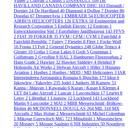
Vultee
2
Convair
2
Curtiss
1
DASSAULT
109
DE
HAVILLAND CANADA COMPANY DHC
163
Dassault /
Dornier
24
De Havilland
40
Diamond
4
Doflug
7
Dornier
86
Douglas
67
DreamerAvia
1
EMBRAER
54
EUROCOPTER
AIRBUS HELICOPTERS
126
EXTRA
18
Engineering and
Research Corporation
5
English Electric
12
Enstrom
1
Entwicklungsring Süd
3
Eurofighter Jagdflugzeug
143
FFVS
2
FIAT
39
FOKKER
35
FVM / CFM / CVM
1
Fairchild
4
Fairchild-Republic
7
Fairey
7
Fieseler
8
Fleet
1
Focke Wulf
16
Fouga
13
Fuji
2
General Dynamics
248
Globe Temco
4
Gloster
10
Gotha
1
Great Lakes
6
Grob
5
Grumman
1
Gulfstream
2
Gyroflug
9
HAL
3
Hamburger Flugzeugbau
2
Hans Grade
2
Hawker
32
Hawker Siddeley
4
Heinkel
9
Heliopolis Air Works
2
Helwan Aircraft
1
Hiller
3
Hispano
Aviation
1
Hughes
2
Hughes / MDD / MD Helicopters
3
IAR
Intreprinderea Aeronautica Romana
6
Iljuschin
173
Irkut
6
Jakowlew / Yakovlev
235
Jodel
1
Junkers
38
Kamow
51
Kappa / Jihlavan
1
Kawasaki
6
Kazan / Kasan
6
Klemm
4
LET
84
Lake Aircraft
2
Lancair
1
Lawotschkin
17
Learjet
8
Letov
2
Lilienthal
1
Lisunow
12
Lockheed
143
Lockheed
Martin
9
Luscombe
2
MAI
2
MBB Messerschmitt -Bölkow-
Blohm
46
MCDONNELL DOUGLAS
264
MIL
318
MX
Aircrafts
2
Max Holste
2
Messerschmitt
63
Michel Colomban
1
Mikojan Gurewitsch MiG
723
Mitsubishi
1
Mjassistschew
20
Mooney
5
Morane Saulnier
6
NH Industries
50
Noorduyn