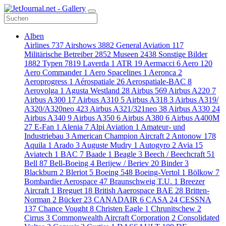
Alben
Airlines
737
Airshows
3882
General Aviation
117
Militärische Betreiber
2852
Museen
2438
Sonstige Bilder
1882
Typen
7819
Laverda
1
ATR
19
Aermacci
6
Aero
120
Aero Commander
1
Aero Spacelines
1
Aeronca
2
Aeroprogress
1
Aérospatiale
26
Aerospatiale-BAC
8
Aerovolga
1
Agusta Westland
28
Airbus
569
Airbus A220
7
Airbus A300
17
Airbus A310
5
Airbus A318
3
Airbus A319/
A320/A320neo
423
Airbus A321/321neo
38
Airbus A330
24
Airbus A340
9
Airbus A350
6
Airbus A380
6
Airbus A400M
27
E-Fan
1
Alenia
7
Alpi Aviation
1
Amateur- und
Industriebau
3
American Champion Aircraft
2
Antonow
178
Aquila
1
Arado
3
Auguste Mudry
1
Autogyro
2
Avia
15
Aviatech
1
BAC
7
Baade
1
Beagle
3
Beech / Beechcraft
51
Bell
87
Bell-Boeing
4
Berijew / Beriev
20
Binder
3
Blackburn
2
Bleriot
5
Boeing
548
Boeing-Vertol
1
Bölkow
7
Bombardier Aerospace
47
Braunschweig T.U.
1
Breezer
Aircraft
1
Breguet
18
British Aaerospace BAE
28
Britten-
Norman
2
Bücker
23
CANADAIR
6
CASA
24
CESSNA
137
Chance Vought
8
Christen Eagle
1
Chrunitschew
2
Cirrus
3
Commonwealth Aircraft Corporation
2
Consolidated