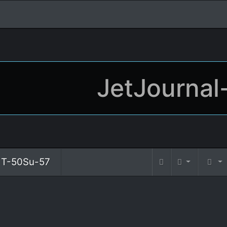
JetJournal
T-50Su-57