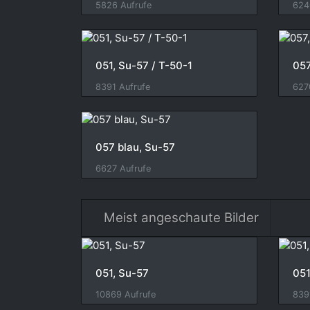
5826 Aufrufe
624
051, Su-57 / T-50-1
057
8391 Aufrufe
627
057 blau, Su-57
6627 Aufrufe
Meist angeschaute Bilder
051, Su-57
051
10869 Aufrufe
839