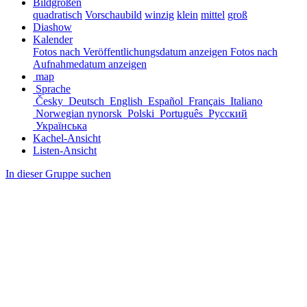
Bildgrößen
quadratisch
Vorschaubild
winzig
klein
mittel
groß
Diashow
Kalender
Fotos nach Veröffentlichungsdatum anzeigen
Fotos nach
Aufnahmedatum anzeigen
map
Sprache
Česky
Deutsch
English
Español
Français
Italiano
Norwegian nynorsk
Polski
Português
Русский
Українська
Kachel-Ansicht
Listen-Ansicht
In dieser Gruppe suchen