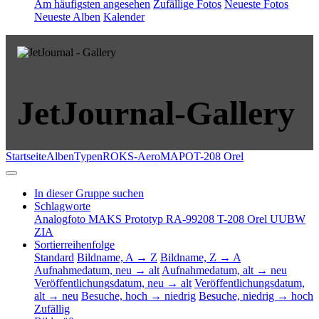
Am häufigsten angesehen
Zufällige Fotos
Neueste Fotos
Neueste Alben
Kalender
JetJournal-Gallery
Startseite
Alben
Typen
ROKS-AeroMAPO
T-208 Orel
In dieser Gruppe suchen
Schlagworte
Analogfoto
MAKS
Prototyp
RA-99208
T-208 Orel
UUBW
ZIA
Sortierreihenfolge
Standard
Bildname, A → Z
Bildname, Z → A
Aufnahmedatum, neu → alt
Aufnahmedatum, alt → neu
Veröffentlichungsdatum, neu → alt
Veröffentlichungsdatum,
alt → neu
Besuche, hoch → niedrig
Besuche, niedrig → hoch
Zufällig