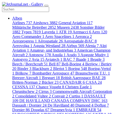
Alben
Airlines
737
Airshows
3882
General Aviation
117
Militärische Betreiber
2852
Museen
2438
Sonstige Bilder
1882
Typen
7819
Laverda
1
ATR
19
Aermacci
6
Aero
120
Aero Commander
1
Aero Spacelines
1
Aeronca
2
Aeroprogress
1
Aérospatiale
26
Aerospatiale-BAC
8
Aerovolga
1
Agusta Westland
28
Airbus
569
Alenia
7
Alpi
Aviation
1
Amateur- und Industriebau
3
American Champion
Aircraft
2
Antonow
178
Aquila
1
Arado
3
Auguste Mudry
1
Autogyro
2
Avia
15
Aviatech
1
BAC
7
Baade
1
Beagle
3
Beech / Beechcraft
51
Bell
87
Bell-Boeing
4
Berijew / Beriev
20
Binder
3
Blackburn
2
Bleriot
5
Boeing
548
Boeing-Vertol
1
Bölkow
7
Bombardier Aerospace
47
Braunschweig T.U.
1
Breezer Aircraft
1
Breguet
18
British Aaerospace BAE
28
Britten-Norman
2
Bücker
23
CANADAIR
6
CASA
24
CESSNA
137
Chance Vought
8
Christen Eagle
1
Chrunitschew
2
Cirrus
3
Commonwealth Aircraft Corporation
2
Consolidated Vultee
2
Convair
2
Curtiss
1
DASSAULT
109
DE HAVILLAND CANADA COMPANY DHC
163
Dassault / Dornier
24
De Havilland
40
Diamond
4
Doflug
7
Dornier
86
Douglas
67
DreamerAvia
1
EMBRAER
54