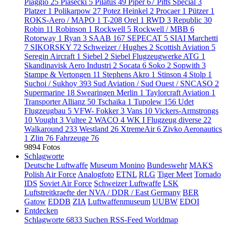
Piaggio
25
Piasecki
5
Pilatus
49
Piper
67
Pitts Special
3
Platzer
1
Polikarpow
27
Potez Heinkel
2
Procaer
1
Pützer
1
ROKS-Aero / MAPO
1
T-208 Orel
1
RWD
3
Republic
30
Robin
11
Robinson
1
Rockwell
5
Rockwell / MBB
6
Rotorway
1
Ryan
3
SAAB
167
SEPECAT
5
SIAI Marchetti
7
SIKORSKY
72
Schweizer / Hughes
2
Scottish Aviation
5
Seregin Aircraft
1
Siebel
2
Siebel Flugzeugwerke ATG
1
Skandinavisk Aero Industri
2
Socata
6
Soko
2
Sopwith
3
Stampe & Vertongen
11
Stephens Akro
1
Stinson
4
Stolp
1
Suchoi / Sukhoy
393
Sud Aviation / Sud Ouest / SNCASO
2
Supermarine
18
Swearingen Merlin
1
Taylorcraft Aviation
1
Transporter Allianz
50
Tschaika
1
Tupolew
156
Udet
Flugzeugbau
5
VFW- Fokker
3
Vans
10
Vickers-Armstrongs
10
Vought
3
Vultee
2
WACO
4
WK I Flugzeug diverse
22
Walkaround
233
Westland
26
XtremeAir
6
Zivko Aeronautics
1
Zlin
76
Fahrzeuge
76
9894 Fotos
Schlagworte
Deutsche Luftwaffe
Museum Monino
Bundeswehr
MAKS
Polish Air Force
Analogfoto
ETNL
RLG
Tiger Meet
Tornado
IDS
Soviet Air Force
Schweizer Luftwaffe
LSK
Luftstreitkraefte der NVA / DDR / East Germany
BER
Gatow
EDDB
ZIA
Luftwaffenmuseum
UUBW
EDOI
Entdecken
Schlagworte
6833
Suchen
RSS-Feed
Worldmap