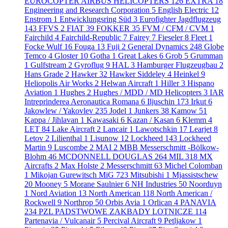
EUROCOPTER AIRBUS HELICOPTERS
126
EXTRA
18
Engineering and Research Corporation
5
English Electric
12
Enstrom
1
Entwicklungsring Süd
3
Eurofighter Jagdflugzeug
143
FFVS
2
FIAT
39
FOKKER
35
FVM / CFM / CVM
1
Fairchild
4
Fairchild-Republic
7
Fairey
7
Fieseler
8
Fleet
1
Focke Wulf
16
Fouga
13
Fuji
2
General Dynamics
248
Globe
Temco
4
Gloster
10
Gotha
1
Great Lakes
6
Grob
5
Grumman
1
Gulfstream
2
Gyroflug
9
HAL
3
Hamburger Flugzeugbau
2
Hans Grade
2
Hawker
32
Hawker Siddeley
4
Heinkel
9
Heliopolis Air Works
2
Helwan Aircraft
1
Hiller
3
Hispano
Aviation
1
Hughes
2
Hughes / MDD / MD Helicopters
3
IAR
Intreprinderea Aeronautica Romana
6
Iljuschin
173
Irkut
6
Jakowlew / Yakovlev
235
Jodel
1
Junkers
38
Kamow
51
Kappa / Jihlavan
1
Kawasaki
6
Kazan / Kasan
6
Klemm
4
LET
84
Lake Aircraft
2
Lancair
1
Lawotschkin
17
Learjet
8
Letov
2
Lilienthal
1
Lisunow
12
Lockheed
143
Lockheed
Martin
9
Luscombe
2
MAI
2
MBB Messerschmitt -Bölkow-
Blohm
46
MCDONNELL DOUGLAS
264
MIL
318
MX
Aircrafts
2
Max Holste
2
Messerschmitt
63
Michel Colomban
1
Mikojan Gurewitsch MiG
723
Mitsubishi
1
Mjassistschew
20
Mooney
5
Morane Saulnier
6
NH Industries
50
Noorduyn
1
Nord Aviation
13
North American
118
North American /
Rockwell
9
Northrop
50
Orbis Avia
1
Orlican
4
PANAVIA
234
PZL PADSTWOWE ZAKBADY LOTNICZE
114
Partenavia / Vulcanair
5
Percival Aircraft
9
Petljakow
1