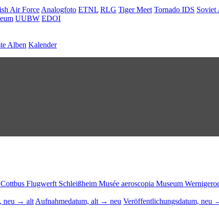
ish Air Force
Analogfoto
ETNL
RLG
Tiger Meet
Tornado IDS
Soviet 
seum
UUBW
EDOI
te Alben
Kalender
 Cottbus
Flugwerft Schleißheim
Musée aeroscopia
Museum Wernigero
 neu → alt
Aufnahmedatum, alt → neu
Veröffentlichungsdatum, neu →