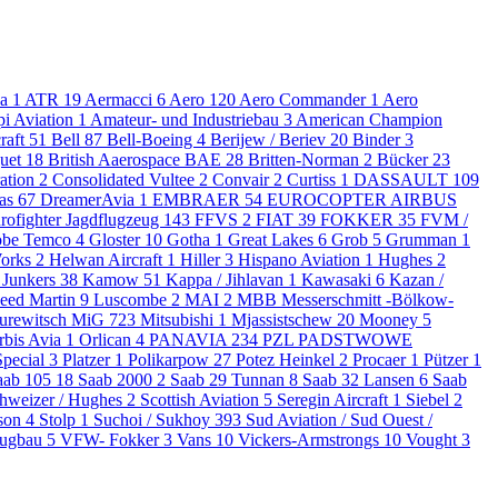
da
1
ATR
19
Aermacci
6
Aero
120
Aero Commander
1
Aero
pi Aviation
1
Amateur- und Industriebau
3
American Champion
raft
51
Bell
87
Bell-Boeing
4
Berijew / Beriev
20
Binder
3
uet
18
British Aaerospace BAE
28
Britten-Norman
2
Bücker
23
ation
2
Consolidated Vultee
2
Convair
2
Curtiss
1
DASSAULT
109
as
67
DreamerAvia
1
EMBRAER
54
EUROCOPTER AIRBUS
rofighter Jagdflugzeug
143
FFVS
2
FIAT
39
FOKKER
35
FVM /
obe Temco
4
Gloster
10
Gotha
1
Great Lakes
6
Grob
5
Grumman
1
Works
2
Helwan Aircraft
1
Hiller
3
Hispano Aviation
1
Hughes
2
Junkers
38
Kamow
51
Kappa / Jihlavan
1
Kawasaki
6
Kazan /
eed Martin
9
Luscombe
2
MAI
2
MBB Messerschmitt -Bölkow-
urewitsch MiG
723
Mitsubishi
1
Mjassistschew
20
Mooney
5
rbis Avia
1
Orlican
4
PANAVIA
234
PZL PADSTWOWE
 Special
3
Platzer
1
Polikarpow
27
Potez Heinkel
2
Procaer
1
Pützer
1
aab 105
18
Saab 2000
2
Saab 29 Tunnan
8
Saab 32 Lansen
6
Saab
hweizer / Hughes
2
Scottish Aviation
5
Seregin Aircraft
1
Siebel
2
nson
4
Stolp
1
Suchoi / Sukhoy
393
Sud Aviation / Sud Ouest /
eugbau
5
VFW- Fokker
3
Vans
10
Vickers-Armstrongs
10
Vought
3