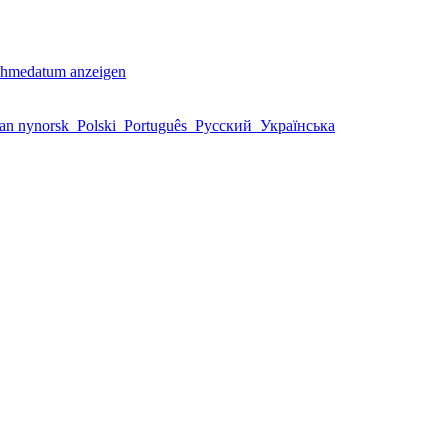
ahmedatum anzeigen
an nynorsk
Polski
Português
Русский
Українська