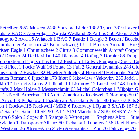
 Betreiber
2852
Museen
2438
Sonstige Bilder
1882
Typen
7819
Laver
atiale-BAC
8
Aerovolga
1
Agusta Westland
28
Airbus
569
Alenia
7
Al
togyro
2
Avia
15
Aviatech
1
BAC
7
Baade
1
Beagle
3
Beech / Beechc
ombardier Aerospace
47
Braunschweig T.U.
1
Breezer Aircraft
1
Breg
isten Eagle
1
Chrunitschew
2
Cirrus
3
Commonwealth Aircraft Corpor
t / Dornier
24
De Havilland
40
Diamond
4
Doflug
7
Dornier
86
Dougl
orporation
5
English Electric
12
Enstrom
1
Entwicklungsring Süd
3
Eu
ler
8
Fleet
1
Focke Wulf
16
Fouga
13
Fuji
2
General Dynamics
248
Gl
ns Grade
2
Hawker
32
Hawker Siddeley
4
Heinkel
9
Heliopolis Air 
autica Romana
6
Iljuschin
173
Irkut
6
Jakowlew / Yakovlev
235
Jodel
1
kin
17
Learjet
8
Letov
2
Lilienthal
1
Lisunow
12
Lockheed
143
Lockh
rafts
2
Max Holste
2
Messerschmitt
63
Michel Colomban
1
Mikojan G
on
13
North American
118
North American / Rockwell
9
Northrop
50
O
l Aircraft
9
Petljakow
1
Piaggio
25
Piasecki
5
Pilatus
49
Piper
67
Pitts
son
1
Rockwell
5
Rockwell / MBB
6
Rotorway
1
Ryan
3
SAAB
167
S
67
Saab 91 Safier
10
SEPECAT
5
SIAI Marchetti
7
SIKORSKY
72
Sc
cata
6
Soko
2
Sopwith
3
Stampe & Vertongen
11
Stephens Akro
1
Sti
Aviation
1
Transporter Allianz
50
Tschaika
1
Tupolew
156
Udet Flugz
Westland
26
XtremeAir
6
Zivko Aeronautics
1
Zlin
76
Fahrzeuge
76