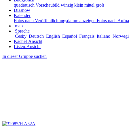
quadratisch
Vorschaubild
winzig
klein
mittel
groß
Diashow
Kalender
Fotos nach Veröffentlichungsdatum anzeigen
Fotos nach Aufn
map
Sprache
Česky
Deutsch
English
Español
Français
Italiano
Norwegi
Kachel-Ansicht
Listen-Ansicht
In dieser Gruppe suchen