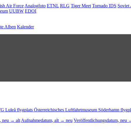
ish Air Force
Analogfoto
ETNL
RLG
Tiger Meet
Tornado IDS
Soviet 
seum
UUBW
EDOI
te Alben
Kalender
WG
Luleå flygplats
Österreichisches Luftfahrtmuseum
Söderhamn flygp
 neu → alt
Aufnahmedatum, alt → neu
Veröffentlichungsdatum, neu →