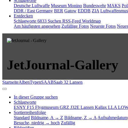
Schlagworte
Deutsche Luftwaffe
Museum Monino
Bundeswehr
MAKS
Pol
DDR / East Germany
BER
Gatow
EDDB
ZIA
Luftwaffenmu
Entdecken
Schlagworte
6833
Suchen
RSS-Feed
Worldmap
Am häufigsten angesehen
Zufällige Fotos
Neueste Fotos
Neues
JetJournal-Gallery
Startseite
Alben
Typen
SAAB
Saab 32 Lansen
In dieser Gruppe suchen
Schlagworte
ESNY
F15 Flygmuseum
GRZ
J32E Lansen
Kallax
LLA
LO
Sortierreihenfolge
Standard
Bildname, A → Z
Bildname, Z → A
Aufnahmedatum,
Besuche, niedrig → hoch
Zufällig
Bildgrößen