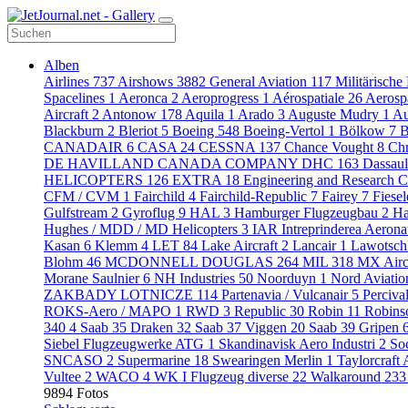
Alben
Airlines
737
Airshows
3882
General Aviation
117
Militärische
Spacelines
1
Aeronca
2
Aeroprogress
1
Aérospatiale
26
Aerosp
Aircraft
2
Antonow
178
Aquila
1
Arado
3
Auguste Mudry
1
Au
Blackburn
2
Bleriot
5
Boeing
548
Boeing-Vertol
1
Bölkow
7
B
CANADAIR
6
CASA
24
CESSNA
137
Chance Vought
8
Chr
DE HAVILLAND CANADA COMPANY DHC
163
Dassaul
HELICOPTERS
126
EXTRA
18
Engineering and Research C
CFM / CVM
1
Fairchild
4
Fairchild-Republic
7
Fairey
7
Fiese
Gulfstream
2
Gyroflug
9
HAL
3
Hamburger Flugzeugbau
2
Ha
Hughes / MDD / MD Helicopters
3
IAR Intreprinderea Aeron
Kasan
6
Klemm
4
LET
84
Lake Aircraft
2
Lancair
1
Lawotsch
Blohm
46
MCDONNELL DOUGLAS
264
MIL
318
MX Airc
Morane Saulnier
6
NH Industries
50
Noorduyn
1
Nord Aviati
ZAKBADY LOTNICZE
114
Partenavia / Vulcanair
5
Perciva
ROKS-Aero / MAPO
1
RWD
3
Republic
30
Robin
11
Robin
340
4
Saab 35 Draken
32
Saab 37 Viggen
20
Saab 39 Gripen
Siebel Flugzeugwerke ATG
1
Skandinavisk Aero Industri
2
So
SNCASO
2
Supermarine
18
Swearingen Merlin
1
Taylorcraft 
Vultee
2
WACO
4
WK I Flugzeug diverse
22
Walkaround
233
9894 Fotos