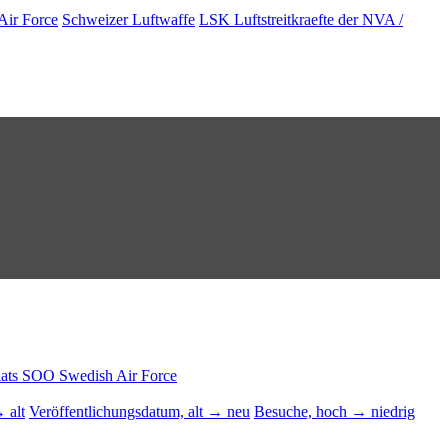
Air Force
Schweizer Luftwaffe
LSK Luftstreitkraefte der NVA /
lats
SOO
Swedish Air Force
 alt
Veröffentlichungsdatum, alt → neu
Besuche, hoch → niedrig