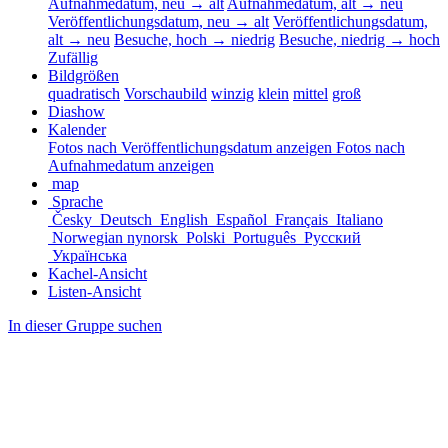
Aufnahmedatum, neu → alt
Aufnahmedatum, alt → neu
Veröffentlichungsdatum, neu → alt
Veröffentlichungsdatum,
alt → neu
Besuche, hoch → niedrig
Besuche, niedrig → hoch
Zufällig
Bildgrößen
quadratisch
Vorschaubild
winzig
klein
mittel
groß
Diashow
Kalender
Fotos nach Veröffentlichungsdatum anzeigen
Fotos nach
Aufnahmedatum anzeigen
map
Sprache
Česky
Deutsch
English
Español
Français
Italiano
Norwegian nynorsk
Polski
Português
Русский
Українська
Kachel-Ansicht
Listen-Ansicht
In dieser Gruppe suchen