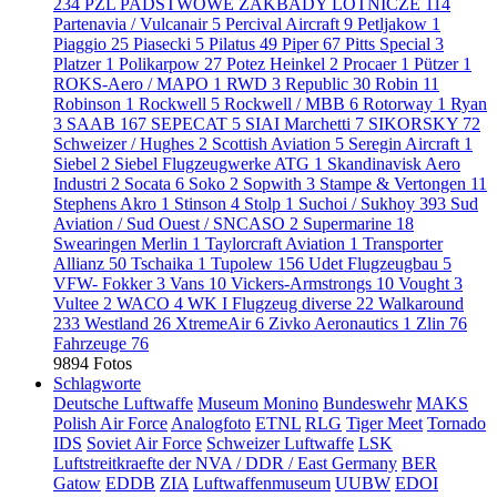
234
PZL PADSTWOWE ZAKBADY LOTNICZE
114
Partenavia / Vulcanair
5
Percival Aircraft
9
Petljakow
1
Piaggio
25
Piasecki
5
Pilatus
49
Piper
67
Pitts Special
3
Platzer
1
Polikarpow
27
Potez Heinkel
2
Procaer
1
Pützer
1
ROKS-Aero / MAPO
1
RWD
3
Republic
30
Robin
11
Robinson
1
Rockwell
5
Rockwell / MBB
6
Rotorway
1
Ryan
3
SAAB
167
SEPECAT
5
SIAI Marchetti
7
SIKORSKY
72
Schweizer / Hughes
2
Scottish Aviation
5
Seregin Aircraft
1
Siebel
2
Siebel Flugzeugwerke ATG
1
Skandinavisk Aero
Industri
2
Socata
6
Soko
2
Sopwith
3
Stampe & Vertongen
11
Stephens Akro
1
Stinson
4
Stolp
1
Suchoi / Sukhoy
393
Sud
Aviation / Sud Ouest / SNCASO
2
Supermarine
18
Swearingen Merlin
1
Taylorcraft Aviation
1
Transporter
Allianz
50
Tschaika
1
Tupolew
156
Udet Flugzeugbau
5
VFW- Fokker
3
Vans
10
Vickers-Armstrongs
10
Vought
3
Vultee
2
WACO
4
WK I Flugzeug diverse
22
Walkaround
233
Westland
26
XtremeAir
6
Zivko Aeronautics
1
Zlin
76
Fahrzeuge
76
9894 Fotos
Schlagworte
Deutsche Luftwaffe
Museum Monino
Bundeswehr
MAKS
Polish Air Force
Analogfoto
ETNL
RLG
Tiger Meet
Tornado
IDS
Soviet Air Force
Schweizer Luftwaffe
LSK
Luftstreitkraefte der NVA / DDR / East Germany
BER
Gatow
EDDB
ZIA
Luftwaffenmuseum
UUBW
EDOI