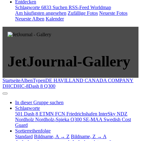
Entdecken
Schlagworte
6833
Suchen
RSS-Feed
Worldmap
Am häufigsten angesehen
Zufällige Fotos
Neueste Fotos
Neueste Alben
Kalender
JetJournal-Gallery
Startseite
Alben
Typen
DE HAVILLAND CANADA COMPANY
DHC
DHC-8Dash 8
Q300
In dieser Gruppe suchen
Schlagworte
501
Dash 8
ETMN
FCN
Friedrichshafen
InterSky
NDZ
Nordholz
Nordholz-Spieka
Q300
SE-MAA
Swedish Cost
Guard
Sortierreihenfolge
Standard
Bildname, A → Z
Bildname, Z → A