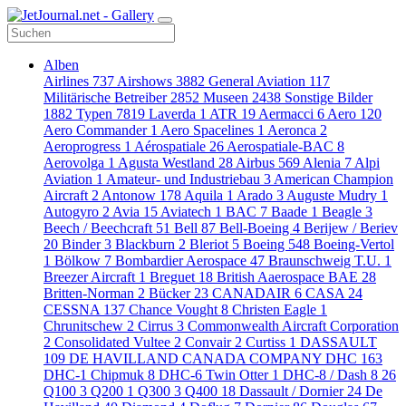
Alben
Airlines
737
Airshows
3882
General Aviation
117
Militärische Betreiber
2852
Museen
2438
Sonstige Bilder
1882
Typen
7819
Laverda
1
ATR
19
Aermacci
6
Aero
120
Aero Commander
1
Aero Spacelines
1
Aeronca
2
Aeroprogress
1
Aérospatiale
26
Aerospatiale-BAC
8
Aerovolga
1
Agusta Westland
28
Airbus
569
Alenia
7
Alpi
Aviation
1
Amateur- und Industriebau
3
American Champion
Aircraft
2
Antonow
178
Aquila
1
Arado
3
Auguste Mudry
1
Autogyro
2
Avia
15
Aviatech
1
BAC
7
Baade
1
Beagle
3
Beech / Beechcraft
51
Bell
87
Bell-Boeing
4
Berijew / Beriev
20
Binder
3
Blackburn
2
Bleriot
5
Boeing
548
Boeing-Vertol
1
Bölkow
7
Bombardier Aerospace
47
Braunschweig T.U.
1
Breezer Aircraft
1
Breguet
18
British Aaerospace BAE
28
Britten-Norman
2
Bücker
23
CANADAIR
6
CASA
24
CESSNA
137
Chance Vought
8
Christen Eagle
1
Chrunitschew
2
Cirrus
3
Commonwealth Aircraft Corporation
2
Consolidated Vultee
2
Convair
2
Curtiss
1
DASSAULT
109
DE HAVILLAND CANADA COMPANY DHC
163
DHC-1 Chipmuk
8
DHC-6 Twin Otter
1
DHC-8 / Dash 8
26
Q100
3
Q200
1
Q300
3
Q400
18
Dassault / Dornier
24
De