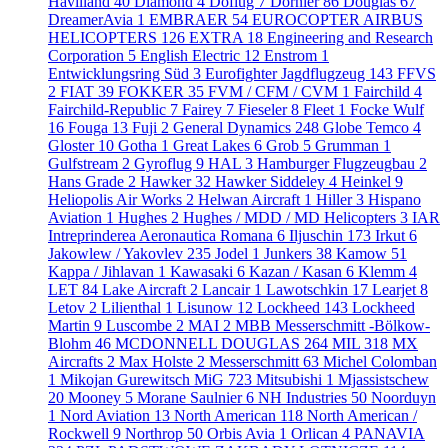
Havilland
40
Diamond
4
Doflug
7
Dornier
86
Douglas
67
DreamerAvia
1
EMBRAER
54
EUROCOPTER AIRBUS
HELICOPTERS
126
EXTRA
18
Engineering and Research
Corporation
5
English Electric
12
Enstrom
1
Entwicklungsring Süd
3
Eurofighter Jagdflugzeug
143
FFVS
2
FIAT
39
FOKKER
35
FVM / CFM / CVM
1
Fairchild
4
Fairchild-Republic
7
Fairey
7
Fieseler
8
Fleet
1
Focke Wulf
16
Fouga
13
Fuji
2
General Dynamics
248
Globe Temco
4
Gloster
10
Gotha
1
Great Lakes
6
Grob
5
Grumman
1
Gulfstream
2
Gyroflug
9
HAL
3
Hamburger Flugzeugbau
2
Hans Grade
2
Hawker
32
Hawker Siddeley
4
Heinkel
9
Heliopolis Air Works
2
Helwan Aircraft
1
Hiller
3
Hispano
Aviation
1
Hughes
2
Hughes / MDD / MD Helicopters
3
IAR
Intreprinderea Aeronautica Romana
6
Iljuschin
173
Irkut
6
Jakowlew / Yakovlev
235
Jodel
1
Junkers
38
Kamow
51
Kappa / Jihlavan
1
Kawasaki
6
Kazan / Kasan
6
Klemm
4
LET
84
Lake Aircraft
2
Lancair
1
Lawotschkin
17
Learjet
8
Letov
2
Lilienthal
1
Lisunow
12
Lockheed
143
Lockheed
Martin
9
Luscombe
2
MAI
2
MBB Messerschmitt -Bölkow-
Blohm
46
MCDONNELL DOUGLAS
264
MIL
318
MX
Aircrafts
2
Max Holste
2
Messerschmitt
63
Michel Colomban
1
Mikojan Gurewitsch MiG
723
Mitsubishi
1
Mjassistschew
20
Mooney
5
Morane Saulnier
6
NH Industries
50
Noorduyn
1
Nord Aviation
13
North American
118
North American /
Rockwell
9
Northrop
50
Orbis Avia
1
Orlican
4
PANAVIA