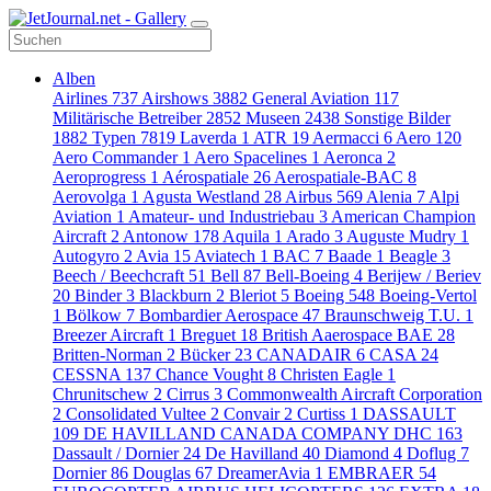
Alben
Airlines
737
Airshows
3882
General Aviation
117
Militärische Betreiber
2852
Museen
2438
Sonstige Bilder
1882
Typen
7819
Laverda
1
ATR
19
Aermacci
6
Aero
120
Aero Commander
1
Aero Spacelines
1
Aeronca
2
Aeroprogress
1
Aérospatiale
26
Aerospatiale-BAC
8
Aerovolga
1
Agusta Westland
28
Airbus
569
Alenia
7
Alpi
Aviation
1
Amateur- und Industriebau
3
American Champion
Aircraft
2
Antonow
178
Aquila
1
Arado
3
Auguste Mudry
1
Autogyro
2
Avia
15
Aviatech
1
BAC
7
Baade
1
Beagle
3
Beech / Beechcraft
51
Bell
87
Bell-Boeing
4
Berijew / Beriev
20
Binder
3
Blackburn
2
Bleriot
5
Boeing
548
Boeing-Vertol
1
Bölkow
7
Bombardier Aerospace
47
Braunschweig T.U.
1
Breezer Aircraft
1
Breguet
18
British Aaerospace BAE
28
Britten-Norman
2
Bücker
23
CANADAIR
6
CASA
24
CESSNA
137
Chance Vought
8
Christen Eagle
1
Chrunitschew
2
Cirrus
3
Commonwealth Aircraft Corporation
2
Consolidated Vultee
2
Convair
2
Curtiss
1
DASSAULT
109
DE HAVILLAND CANADA COMPANY DHC
163
Dassault / Dornier
24
De Havilland
40
Diamond
4
Doflug
7
Dornier
86
Douglas
67
DreamerAvia
1
EMBRAER
54