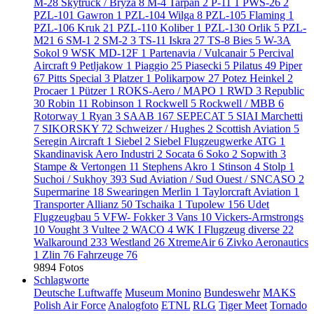
M-28 Skytruck / Bryza
8
M-4 Tarpan
2
P-11
1
PWS-26
2
PZL-101 Gawron
1
PZL-104 Wilga
8
PZL-105 Flaming
1
PZL-106 Kruk
21
PZL-110 Koliber
1
PZL-130 Orlik
5
PZL-
M21
6
SM-1
2
SM-2
3
TS-11 Iskra
27
TS-8 Bies
5
W-3A
Sokol
9
WSK MD-12F
1
Partenavia / Vulcanair
5
Percival
Aircraft
9
Petljakow
1
Piaggio
25
Piasecki
5
Pilatus
49
Piper
67
Pitts Special
3
Platzer
1
Polikarpow
27
Potez Heinkel
2
Procaer
1
Pützer
1
ROKS-Aero / MAPO
1
RWD
3
Republic
30
Robin
11
Robinson
1
Rockwell
5
Rockwell / MBB
6
Rotorway
1
Ryan
3
SAAB
167
SEPECAT
5
SIAI Marchetti
7
SIKORSKY
72
Schweizer / Hughes
2
Scottish Aviation
5
Seregin Aircraft
1
Siebel
2
Siebel Flugzeugwerke ATG
1
Skandinavisk Aero Industri
2
Socata
6
Soko
2
Sopwith
3
Stampe & Vertongen
11
Stephens Akro
1
Stinson
4
Stolp
1
Suchoi / Sukhoy
393
Sud Aviation / Sud Ouest / SNCASO
2
Supermarine
18
Swearingen Merlin
1
Taylorcraft Aviation
1
Transporter Allianz
50
Tschaika
1
Tupolew
156
Udet
Flugzeugbau
5
VFW- Fokker
3
Vans
10
Vickers-Armstrongs
10
Vought
3
Vultee
2
WACO
4
WK I Flugzeug diverse
22
Walkaround
233
Westland
26
XtremeAir
6
Zivko Aeronautics
1
Zlin
76
Fahrzeuge
76
9894 Fotos
Schlagworte
Deutsche Luftwaffe
Museum Monino
Bundeswehr
MAKS
Polish Air Force
Analogfoto
ETNL
RLG
Tiger Meet
Tornado