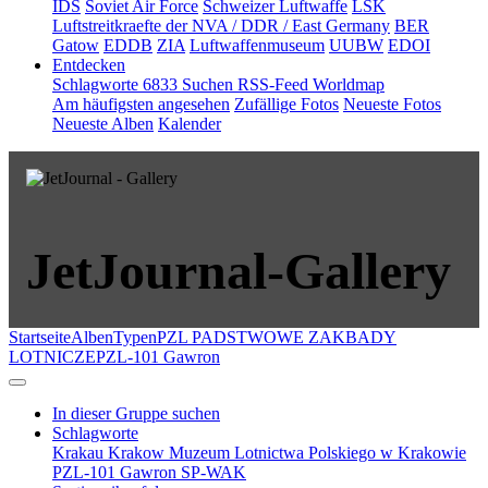
IDS
Soviet Air Force
Schweizer Luftwaffe
LSK
Luftstreitkraefte der NVA / DDR / East Germany
BER
Gatow
EDDB
ZIA
Luftwaffenmuseum
UUBW
EDOI
Entdecken
Schlagworte
6833
Suchen
RSS-Feed
Worldmap
Am häufigsten angesehen
Zufällige Fotos
Neueste Fotos
Neueste Alben
Kalender
JetJournal-Gallery
Startseite
Alben
Typen
PZL PADSTWOWE ZAKBADY
LOTNICZE
PZL-101 Gawron
In dieser Gruppe suchen
Schlagworte
Krakau
Krakow
Muzeum Lotnictwa Polskiego w Krakowie
PZL-101 Gawron
SP-WAK