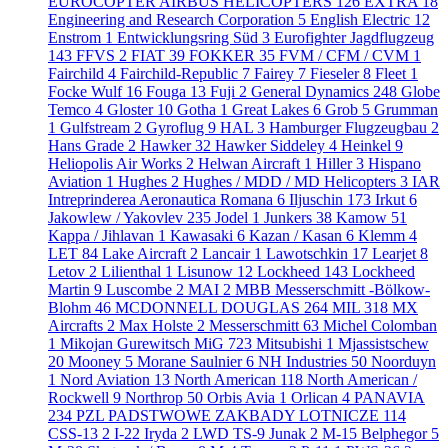
EUROCOPTER AIRBUS HELICOPTERS
126
EXTRA
18
Engineering and Research Corporation
5
English Electric
12
Enstrom
1
Entwicklungsring Süd
3
Eurofighter Jagdflugzeug
143
FFVS
2
FIAT
39
FOKKER
35
FVM / CFM / CVM
1
Fairchild
4
Fairchild-Republic
7
Fairey
7
Fieseler
8
Fleet
1
Focke Wulf
16
Fouga
13
Fuji
2
General Dynamics
248
Globe
Temco
4
Gloster
10
Gotha
1
Great Lakes
6
Grob
5
Grumman
1
Gulfstream
2
Gyroflug
9
HAL
3
Hamburger Flugzeugbau
2
Hans Grade
2
Hawker
32
Hawker Siddeley
4
Heinkel
9
Heliopolis Air Works
2
Helwan Aircraft
1
Hiller
3
Hispano
Aviation
1
Hughes
2
Hughes / MDD / MD Helicopters
3
IAR
Intreprinderea Aeronautica Romana
6
Iljuschin
173
Irkut
6
Jakowlew / Yakovlev
235
Jodel
1
Junkers
38
Kamow
51
Kappa / Jihlavan
1
Kawasaki
6
Kazan / Kasan
6
Klemm
4
LET
84
Lake Aircraft
2
Lancair
1
Lawotschkin
17
Learjet
8
Letov
2
Lilienthal
1
Lisunow
12
Lockheed
143
Lockheed
Martin
9
Luscombe
2
MAI
2
MBB Messerschmitt -Bölkow-
Blohm
46
MCDONNELL DOUGLAS
264
MIL
318
MX
Aircrafts
2
Max Holste
2
Messerschmitt
63
Michel Colomban
1
Mikojan Gurewitsch MiG
723
Mitsubishi
1
Mjassistschew
20
Mooney
5
Morane Saulnier
6
NH Industries
50
Noorduyn
1
Nord Aviation
13
North American
118
North American /
Rockwell
9
Northrop
50
Orbis Avia
1
Orlican
4
PANAVIA
234
PZL PADSTWOWE ZAKBADY LOTNICZE
114
CSS-13
2
I-22 Iryda
2
LWD TS-9 Junak
2
M-15 Belphegor
5