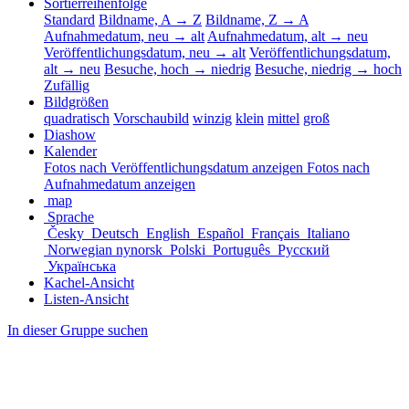
Sortierreihenfolge
Standard
Bildname, A → Z
Bildname, Z → A
Aufnahmedatum, neu → alt
Aufnahmedatum, alt → neu
Veröffentlichungsdatum, neu → alt
Veröffentlichungsdatum,
alt → neu
Besuche, hoch → niedrig
Besuche, niedrig → hoch
Zufällig
Bildgrößen
quadratisch
Vorschaubild
winzig
klein
mittel
groß
Diashow
Kalender
Fotos nach Veröffentlichungsdatum anzeigen
Fotos nach
Aufnahmedatum anzeigen
map
Sprache
Česky
Deutsch
English
Español
Français
Italiano
Norwegian nynorsk
Polski
Português
Русский
Українська
Kachel-Ansicht
Listen-Ansicht
In dieser Gruppe suchen