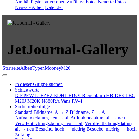
Am häufigsten angesehen
Zufällige Fotos
Neueste Fotos
Neueste Alben
Kalender
JetJournal-Gallery
Startseite
Alben
Typen
Mooney
M20
In dieser Gruppe suchen
Schlagworte
D-EPEW
D-EZEZ
EDHL
EDOI Bienenfarm
HB-DFS
LBC
M20J
M20K
N880RA
Vans RV-4
Sortierreihenfolge
Standard
Bildname, A → Z
Bildname, Z → A
Aufnahmedatum, neu → alt
Aufnahmedatum, alt → neu
Veröffentlichungsdatum, neu → alt
Veröffentlichungsdatum,
alt → neu
Besuche, hoch → niedrig
Besuche, niedrig → hoch
Zufällig