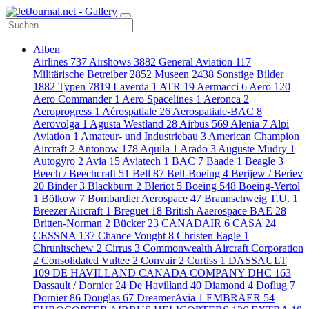
Alben
Airlines
737
Airshows
3882
General Aviation
117
Militärische Betreiber
2852
Museen
2438
Sonstige Bilder
1882
Typen
7819
Laverda
1
ATR
19
Aermacci
6
Aero
120
Aero Commander
1
Aero Spacelines
1
Aeronca
2
Aeroprogress
1
Aérospatiale
26
Aerospatiale-BAC
8
Aerovolga
1
Agusta Westland
28
Airbus
569
Alenia
7
Alpi
Aviation
1
Amateur- und Industriebau
3
American Champion
Aircraft
2
Antonow
178
Aquila
1
Arado
3
Auguste Mudry
1
Autogyro
2
Avia
15
Aviatech
1
BAC
7
Baade
1
Beagle
3
Beech / Beechcraft
51
Bell
87
Bell-Boeing
4
Berijew / Beriev
20
Binder
3
Blackburn
2
Bleriot
5
Boeing
548
Boeing-Vertol
1
Bölkow
7
Bombardier Aerospace
47
Braunschweig T.U.
1
Breezer Aircraft
1
Breguet
18
British Aaerospace BAE
28
Britten-Norman
2
Bücker
23
CANADAIR
6
CASA
24
CESSNA
137
Chance Vought
8
Christen Eagle
1
Chrunitschew
2
Cirrus
3
Commonwealth Aircraft Corporation
2
Consolidated Vultee
2
Convair
2
Curtiss
1
DASSAULT
109
DE HAVILLAND CANADA COMPANY DHC
163
Dassault / Dornier
24
De Havilland
40
Diamond
4
Doflug
7
Dornier
86
Douglas
67
DreamerAvia
1
EMBRAER
54