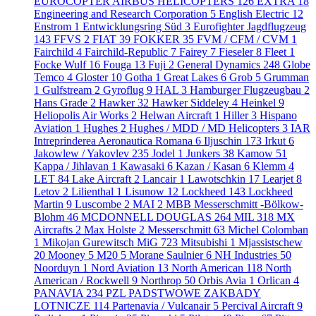
EUROCOPTER AIRBUS HELICOPTERS
126
EXTRA
18
Engineering and Research Corporation
5
English Electric
12
Enstrom
1
Entwicklungsring Süd
3
Eurofighter Jagdflugzeug
143
FFVS
2
FIAT
39
FOKKER
35
FVM / CFM / CVM
1
Fairchild
4
Fairchild-Republic
7
Fairey
7
Fieseler
8
Fleet
1
Focke Wulf
16
Fouga
13
Fuji
2
General Dynamics
248
Globe
Temco
4
Gloster
10
Gotha
1
Great Lakes
6
Grob
5
Grumman
1
Gulfstream
2
Gyroflug
9
HAL
3
Hamburger Flugzeugbau
2
Hans Grade
2
Hawker
32
Hawker Siddeley
4
Heinkel
9
Heliopolis Air Works
2
Helwan Aircraft
1
Hiller
3
Hispano
Aviation
1
Hughes
2
Hughes / MDD / MD Helicopters
3
IAR
Intreprinderea Aeronautica Romana
6
Iljuschin
173
Irkut
6
Jakowlew / Yakovlev
235
Jodel
1
Junkers
38
Kamow
51
Kappa / Jihlavan
1
Kawasaki
6
Kazan / Kasan
6
Klemm
4
LET
84
Lake Aircraft
2
Lancair
1
Lawotschkin
17
Learjet
8
Letov
2
Lilienthal
1
Lisunow
12
Lockheed
143
Lockheed
Martin
9
Luscombe
2
MAI
2
MBB Messerschmitt -Bölkow-
Blohm
46
MCDONNELL DOUGLAS
264
MIL
318
MX
Aircrafts
2
Max Holste
2
Messerschmitt
63
Michel Colomban
1
Mikojan Gurewitsch MiG
723
Mitsubishi
1
Mjassistschew
20
Mooney
5
M20
5
Morane Saulnier
6
NH Industries
50
Noorduyn
1
Nord Aviation
13
North American
118
North
American / Rockwell
9
Northrop
50
Orbis Avia
1
Orlican
4
PANAVIA
234
PZL PADSTWOWE ZAKBADY
LOTNICZE
114
Partenavia / Vulcanair
5
Percival Aircraft
9