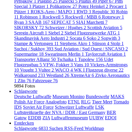
Petljakow
1
Piaggio
25
Piasecki
5
Pilatus
49
Piper
67
Pitts
Special
3
Platzer
1
Polikarpow
27
Potez Heinkel
2
Procaer
1
Pützer
1
ROKS-Aero / MAPO
1
RWD
3
Republic
30
Robin
11
Robinson
1
Rockwell
5
Rockwell / MBB
6
Rotorway
1
Ryan
3
SAAB
167
SEPECAT
5
SIAI Marchetti
7
SIKORSKY
72
Schweizer / Hughes
2
Scottish Aviation
5
Seregin Aircraft
1
Siebel
2
Siebel Flugzeugwerke ATG
1
Skandinavisk Aero Industri
2
Socata
6
Soko
2
Sopwith
3
Stampe & Vertongen
11
Stephens Akro
1
Stinson
4
Stolp
1
Suchoi / Sukhoy
393
Sud Aviation / Sud Ouest / SNCASO
2
Supermarine
18
Swearingen Merlin
1
Taylorcraft Aviation
1
Transporter Allianz
50
Tschaika
1
Tupolew
156
Udet
Flugzeugbau
5
VFW- Fokker
3
Vans
10
Vickers-Armstrongs
10
Vought
3
Vultee
2
WACO
4
WK I Flugzeug diverse
22
Walkaround
233
Westland
26
XtremeAir
6
Zivko Aeronautics
1
Zlin
76
Fahrzeuge
76
9894 Fotos
Schlagworte
Deutsche Luftwaffe
Museum Monino
Bundeswehr
MAKS
Polish Air Force
Analogfoto
ETNL
RLG
Tiger Meet
Tornado
IDS
Soviet Air Force
Schweizer Luftwaffe
LSK
Luftstreitkraefte der NVA / DDR / East Germany
BER
Gatow
EDDB
ZIA
Luftwaffenmuseum
UUBW
EDOI
Entdecken
Schlagworte
6833
Suchen
RSS-Feed
Worldmap