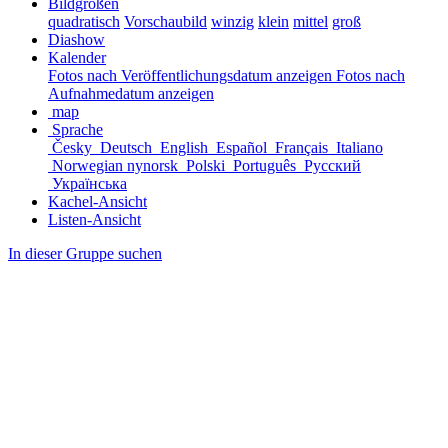
Bildgrößen
quadratisch
Vorschaubild
winzig
klein
mittel
groß
Diashow
Kalender
Fotos nach Veröffentlichungsdatum anzeigen
Fotos nach
Aufnahmedatum anzeigen
map
Sprache
Česky
Deutsch
English
Español
Français
Italiano
Norwegian nynorsk
Polski
Português
Русский
Українська
Kachel-Ansicht
Listen-Ansicht
In dieser Gruppe suchen