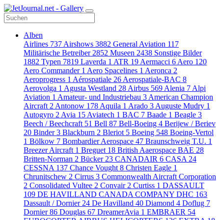
Alben
Airlines
737
Airshows
3882
General Aviation
117
Militärische Betreiber
2852
Museen
2438
Sonstige Bilder
1882
Typen
7819
Laverda
1
ATR
19
Aermacci
6
Aero
120
Aero Commander
1
Aero Spacelines
1
Aeronca
2
Aeroprogress
1
Aérospatiale
26
Aerospatiale-BAC
8
Aerovolga
1
Agusta Westland
28
Airbus
569
Alenia
7
Alpi
Aviation
1
Amateur- und Industriebau
3
American Champion
Aircraft
2
Antonow
178
Aquila
1
Arado
3
Auguste Mudry
1
Autogyro
2
Avia
15
Aviatech
1
BAC
7
Baade
1
Beagle
3
Beech / Beechcraft
51
Bell
87
Bell-Boeing
4
Berijew / Beriev
20
Binder
3
Blackburn
2
Bleriot
5
Boeing
548
Boeing-Vertol
1
Bölkow
7
Bombardier Aerospace
47
Braunschweig T.U.
1
Breezer Aircraft
1
Breguet
18
British Aaerospace BAE
28
Britten-Norman
2
Bücker
23
CANADAIR
6
CASA
24
CESSNA
137
Chance Vought
8
Christen Eagle
1
Chrunitschew
2
Cirrus
3
Commonwealth Aircraft Corporation
2
Consolidated Vultee
2
Convair
2
Curtiss
1
DASSAULT
109
DE HAVILLAND CANADA COMPANY DHC
163
Dassault / Dornier
24
De Havilland
40
Diamond
4
Doflug
7
Dornier
86
Douglas
67
DreamerAvia
1
EMBRAER
54