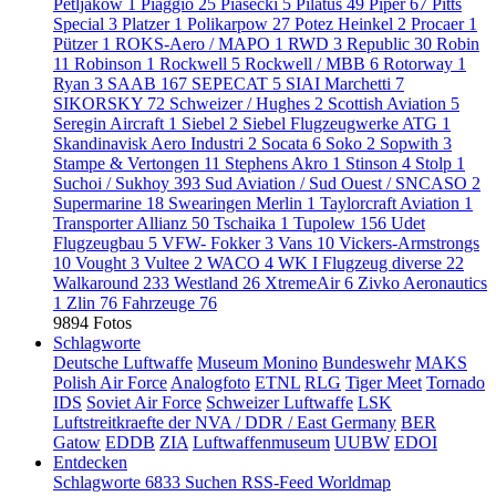
Petljakow
1
Piaggio
25
Piasecki
5
Pilatus
49
Piper
67
Pitts
Special
3
Platzer
1
Polikarpow
27
Potez Heinkel
2
Procaer
1
Pützer
1
ROKS-Aero / MAPO
1
RWD
3
Republic
30
Robin
11
Robinson
1
Rockwell
5
Rockwell / MBB
6
Rotorway
1
Ryan
3
SAAB
167
SEPECAT
5
SIAI Marchetti
7
SIKORSKY
72
Schweizer / Hughes
2
Scottish Aviation
5
Seregin Aircraft
1
Siebel
2
Siebel Flugzeugwerke ATG
1
Skandinavisk Aero Industri
2
Socata
6
Soko
2
Sopwith
3
Stampe & Vertongen
11
Stephens Akro
1
Stinson
4
Stolp
1
Suchoi / Sukhoy
393
Sud Aviation / Sud Ouest / SNCASO
2
Supermarine
18
Swearingen Merlin
1
Taylorcraft Aviation
1
Transporter Allianz
50
Tschaika
1
Tupolew
156
Udet
Flugzeugbau
5
VFW- Fokker
3
Vans
10
Vickers-Armstrongs
10
Vought
3
Vultee
2
WACO
4
WK I Flugzeug diverse
22
Walkaround
233
Westland
26
XtremeAir
6
Zivko Aeronautics
1
Zlin
76
Fahrzeuge
76
9894 Fotos
Schlagworte
Deutsche Luftwaffe
Museum Monino
Bundeswehr
MAKS
Polish Air Force
Analogfoto
ETNL
RLG
Tiger Meet
Tornado
IDS
Soviet Air Force
Schweizer Luftwaffe
LSK
Luftstreitkraefte der NVA / DDR / East Germany
BER
Gatow
EDDB
ZIA
Luftwaffenmuseum
UUBW
EDOI
Entdecken
Schlagworte
6833
Suchen
RSS-Feed
Worldmap