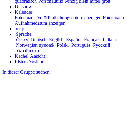
quadratisch
Vorschaubild
winzig
klein
mittel
groß
Diashow
Kalender
Fotos nach Veröffentlichungsdatum anzeigen
Fotos nach
Aufnahmedatum anzeigen
map
Sprache
Česky
Deutsch
English
Español
Français
Italiano
Norwegian nynorsk
Polski
Português
Русский
Українська
Kachel-Ansicht
Listen-Ansicht
In dieser Gruppe suchen