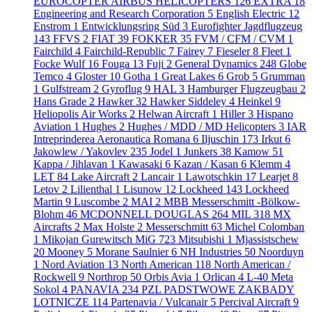
EUROCOPTER AIRBUS HELICOPTERS
126
EXTRA
18
Engineering and Research Corporation
5
English Electric
12
Enstrom
1
Entwicklungsring Süd
3
Eurofighter Jagdflugzeug
143
FFVS
2
FIAT
39
FOKKER
35
FVM / CFM / CVM
1
Fairchild
4
Fairchild-Republic
7
Fairey
7
Fieseler
8
Fleet
1
Focke Wulf
16
Fouga
13
Fuji
2
General Dynamics
248
Globe
Temco
4
Gloster
10
Gotha
1
Great Lakes
6
Grob
5
Grumman
1
Gulfstream
2
Gyroflug
9
HAL
3
Hamburger Flugzeugbau
2
Hans Grade
2
Hawker
32
Hawker Siddeley
4
Heinkel
9
Heliopolis Air Works
2
Helwan Aircraft
1
Hiller
3
Hispano
Aviation
1
Hughes
2
Hughes / MDD / MD Helicopters
3
IAR
Intreprinderea Aeronautica Romana
6
Iljuschin
173
Irkut
6
Jakowlew / Yakovlev
235
Jodel
1
Junkers
38
Kamow
51
Kappa / Jihlavan
1
Kawasaki
6
Kazan / Kasan
6
Klemm
4
LET
84
Lake Aircraft
2
Lancair
1
Lawotschkin
17
Learjet
8
Letov
2
Lilienthal
1
Lisunow
12
Lockheed
143
Lockheed
Martin
9
Luscombe
2
MAI
2
MBB Messerschmitt -Bölkow-
Blohm
46
MCDONNELL DOUGLAS
264
MIL
318
MX
Aircrafts
2
Max Holste
2
Messerschmitt
63
Michel Colomban
1
Mikojan Gurewitsch MiG
723
Mitsubishi
1
Mjassistschew
20
Mooney
5
Morane Saulnier
6
NH Industries
50
Noorduyn
1
Nord Aviation
13
North American
118
North American /
Rockwell
9
Northrop
50
Orbis Avia
1
Orlican
4
L-40 Meta
Sokol
4
PANAVIA
234
PZL PADSTWOWE ZAKBADY
LOTNICZE
114
Partenavia / Vulcanair
5
Percival Aircraft
9