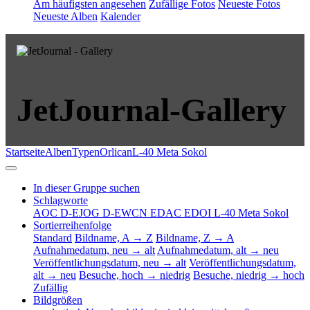
Am häufigsten angesehen
Zufällige Fotos
Neueste Fotos
Neueste Alben
Kalender
JetJournal-Gallery
Startseite
Alben
Typen
Orlican
L-40 Meta Sokol
In dieser Gruppe suchen
Schlagworte
AOC
D-EJOG
D-EWCN
EDAC
EDOI
L-40 Meta Sokol
Sortierreihenfolge
Standard
Bildname, A → Z
Bildname, Z → A
Aufnahmedatum, neu → alt
Aufnahmedatum, alt → neu
Veröffentlichungsdatum, neu → alt
Veröffentlichungsdatum,
alt → neu
Besuche, hoch → niedrig
Besuche, niedrig → hoch
Zufällig
Bildgrößen