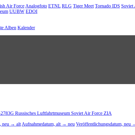
ish Air Force
Analogfoto
ETNL
RLG
Tiger Meet
Tornado IDS
Soviet 
seum
UUBW
EDOI
te Alben
Kalender
-2783G
Russisches Luftfahrtmuseum
Soviet Air Force
ZIA
 neu → alt
Aufnahmedatum, alt → neu
Veröffentlichungsdatum, neu →