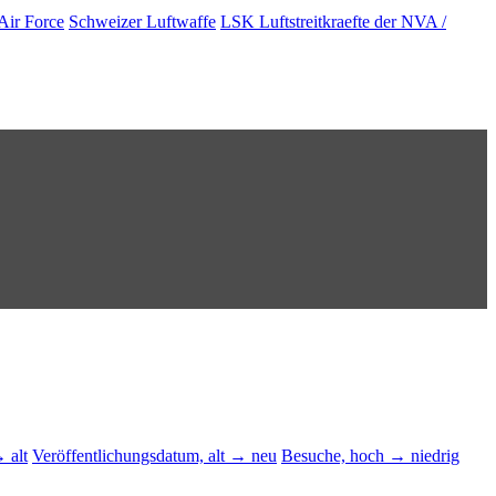
Air Force
Schweizer Luftwaffe
LSK Luftstreitkraefte der NVA /
 alt
Veröffentlichungsdatum, alt → neu
Besuche, hoch → niedrig