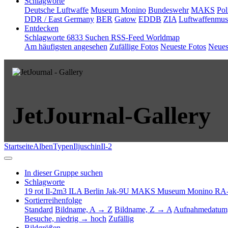
Schlagworte
Deutsche Luftwaffe
Museum Monino
Bundeswehr
MAKS
Pol
DDR / East Germany
BER
Gatow
EDDB
ZIA
Luftwaffenmu
Entdecken
Schlagworte
6833
Suchen
RSS-Feed
Worldmap
Am häufigsten angesehen
Zufällige Fotos
Neueste Fotos
Neues
JetJournal-Gallery
Startseite
Alben
Typen
Iljuschin
Il-2
In dieser Gruppe suchen
Schlagworte
19 rot
Il-2m3
ILA Berlin
Jak-9U
MAKS
Museum Monino
RA
Sortierreihenfolge
Standard
Bildname, A → Z
Bildname, Z → A
Aufnahmedatum,
Besuche, niedrig → hoch
Zufällig
Bildgrößen