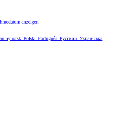
ahmedatum anzeigen
an nynorsk
Polski
Português
Русский
Українська