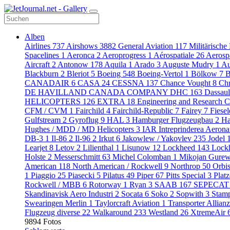
Alben
Airlines
737
Airshows
3882
General Aviation
117
Militärische
Spacelines
1
Aeronca
2
Aeroprogress
1
Aérospatiale
26
Aerosp
Aircraft
2
Antonow
178
Aquila
1
Arado
3
Auguste Mudry
1
Au
Blackburn
2
Bleriot
5
Boeing
548
Boeing-Vertol
1
Bölkow
7
B
CANADAIR
6
CASA
24
CESSNA
137
Chance Vought
8
Chr
DE HAVILLAND CANADA COMPANY DHC
163
Dassaul
HELICOPTERS
126
EXTRA
18
Engineering and Research C
CFM / CVM
1
Fairchild
4
Fairchild-Republic
7
Fairey
7
Fiese
Gulfstream
2
Gyroflug
9
HAL
3
Hamburger Flugzeugbau
2
Ha
Hughes / MDD / MD Helicopters
3
IAR Intreprinderea Aeron
DB-3
1
Il-86
2
Il-96
2
Irkut
6
Jakowlew / Yakovlev
235
Jodel
Learjet
8
Letov
2
Lilienthal
1
Lisunow
12
Lockheed
143
Lock
Holste
2
Messerschmitt
63
Michel Colomban
1
Mikojan Gure
American
118
North American / Rockwell
9
Northrop
50
Orbi
1
Piaggio
25
Piasecki
5
Pilatus
49
Piper
67
Pitts Special
3
Plat
Rockwell / MBB
6
Rotorway
1
Ryan
3
SAAB
167
SEPECA
Skandinavisk Aero Industri
2
Socata
6
Soko
2
Sopwith
3
Stam
Swearingen Merlin
1
Taylorcraft Aviation
1
Transporter Allian
Flugzeug diverse
22
Walkaround
233
Westland
26
XtremeAir
9894 Fotos