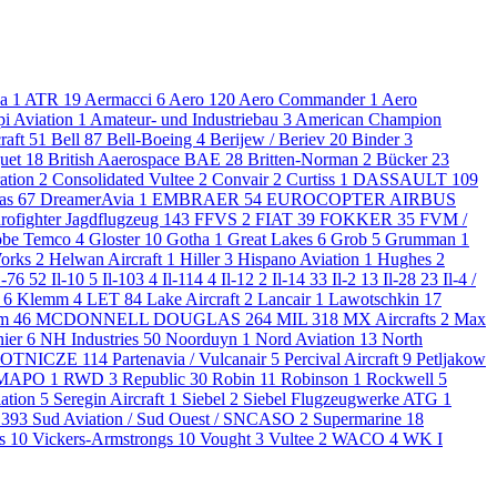
da
1
ATR
19
Aermacci
6
Aero
120
Aero Commander
1
Aero
pi Aviation
1
Amateur- und Industriebau
3
American Champion
raft
51
Bell
87
Bell-Boeing
4
Berijew / Beriev
20
Binder
3
uet
18
British Aaerospace BAE
28
Britten-Norman
2
Bücker
23
ation
2
Consolidated Vultee
2
Convair
2
Curtiss
1
DASSAULT
109
as
67
DreamerAvia
1
EMBRAER
54
EUROCOPTER AIRBUS
rofighter Jagdflugzeug
143
FFVS
2
FIAT
39
FOKKER
35
FVM /
obe Temco
4
Gloster
10
Gotha
1
Great Lakes
6
Grob
5
Grumman
1
Works
2
Helwan Aircraft
1
Hiller
3
Hispano Aviation
1
Hughes
2
L-76
52
Il-10
5
Il-103
4
Il-114
4
Il-12
2
Il-14
33
Il-2
13
Il-28
23
Il-4 /
n
6
Klemm
4
LET
84
Lake Aircraft
2
Lancair
1
Lawotschkin
17
hm
46
MCDONNELL DOUGLAS
264
MIL
318
MX Aircrafts
2
Max
nier
6
NH Industries
50
Noorduyn
1
Nord Aviation
13
North
LOTNICZE
114
Partenavia / Vulcanair
5
Percival Aircraft
9
Petljakow
 MAPO
1
RWD
3
Republic
30
Robin
11
Robinson
1
Rockwell
5
iation
5
Seregin Aircraft
1
Siebel
2
Siebel Flugzeugwerke ATG
1
y
393
Sud Aviation / Sud Ouest / SNCASO
2
Supermarine
18
ns
10
Vickers-Armstrongs
10
Vought
3
Vultee
2
WACO
4
WK I