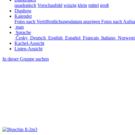
quadratisch
Vorschaubild
winzig
klein
mittel
groß
Diashow
Kalender
Fotos nach Veröffentlichungsdatum anzeigen
Fotos nach Aufn
map
Sprache
Česky
Deutsch
English
Español
Français
Italiano
Norwegi
Kachel-Ansicht
Listen-Ansicht
In dieser Gruppe suchen