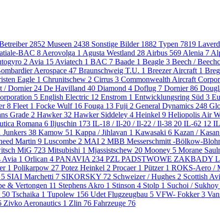
 Betreiber
2852
Museen
2438
Sonstige Bilder
1882
Typen
7819
Laver
atiale-BAC
8
Aerovolga
1
Agusta Westland
28
Airbus
569
Alenia
7
Al
togyro
2
Avia
15
Aviatech
1
BAC
7
Baade
1
Beagle
3
Beech / Beechc
ombardier Aerospace
47
Braunschweig T.U.
1
Breezer Aircraft
1
Breg
isten Eagle
1
Chrunitschew
2
Cirrus
3
Commonwealth Aircraft Corpor
t / Dornier
24
De Havilland
40
Diamond
4
Doflug
7
Dornier
86
Dougl
orporation
5
English Electric
12
Enstrom
1
Entwicklungsring Süd
3
Eu
ler
8
Fleet
1
Focke Wulf
16
Fouga
13
Fuji
2
General Dynamics
248
Gl
ns Grade
2
Hawker
32
Hawker Siddeley
4
Heinkel
9
Heliopolis Air 
autica Romana
6
Iljuschin
173
IL-18 / Il-20 / Il-22 / Il-38
20
IL-62
12
I
1
Junkers
38
Kamow
51
Kappa / Jihlavan
1
Kawasaki
6
Kazan / Kasa
heed Martin
9
Luscombe
2
MAI
2
MBB Messerschmitt -Bölkow-Blo
witsch MiG
723
Mitsubishi
1
Mjassistschew
20
Mooney
5
Morane Saul
s Avia
1
Orlican
4
PANAVIA
234
PZL PADSTWOWE ZAKBADY 
zer
1
Polikarpow
27
Potez Heinkel
2
Procaer
1
Pützer
1
ROKS-Aero /
T
5
SIAI Marchetti
7
SIKORSKY
72
Schweizer / Hughes
2
Scottish Av
pe & Vertongen
11
Stephens Akro
1
Stinson
4
Stolp
1
Suchoi / Sukho
z
50
Tschaika
1
Tupolew
156
Udet Flugzeugbau
5
VFW- Fokker
3
Va
6
Zivko Aeronautics
1
Zlin
76
Fahrzeuge
76