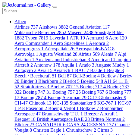
Alben
Airlines
737
Airshows
3882
General Aviation
117
Militärische Betreiber
2852
Museen
2438
Sonstige Bilder
1882
Typen
7819
Laverda
1
ATR
19
Aermacci
6
Aero
120
Aero Commander
1
Aero Spacelines
1
Aeronca
2
Aeroprogress
1
Aérospatiale
26
Aerospatiale-BAC
8
Aerovolga
1
Agusta Westland
28
Airbus
569
Alenia
7
Alpi
Aviation
1
Amateur- und Industriebau
3
American Champion
Aircraft
2
Antonow
178
Aquila
1
Arado
3
Auguste Mudry
1
Autogyro
2
Avia
15
Aviatech
1
BAC
7
Baade
1
Beagle
3
Beech / Beechcraft
51
Bell
87
Bell-Boeing
4
Berijew / Beriev
20
Binder
3
Blackburn
2
Bleriot
5
Boeing
548
AH-64
11
B-
52 Stratofortress
3
Boeing 707
15
Boeing 717
4
Boeing 737
322
Boeing 747
31
Boeing 757
25
Boeing 767
6
Boeing 777
17
Boeing 787
4
Boeing Stearman
79
C-17 Globemaster
9
CH-47 Chinook
13
KC-135 Stratotanker
5
KC-767
1
KC-97
1
P-8 Poseidon
2
Boeing-Vertol
1
Bölkow
7
Bombardier
Aerospace
47
Braunschweig T.U.
1
Breezer Aircraft
1
Breguet
18
British Aaerospace BAE
28
Britten-Norman
2
Bücker
23
CANADAIR
6
CASA
24
CESSNA
137
Chance
Vought
8
Christen Eagle
1
Chrunitschew
2
Cirrus
3