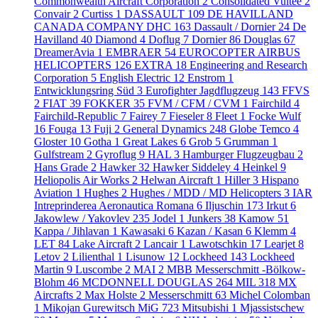
Commonwealth Aircraft Corporation
2
Consolidated Vultee
2
Convair
2
Curtiss
1
DASSAULT
109
DE HAVILLAND
CANADA COMPANY DHC
163
Dassault / Dornier
24
De
Havilland
40
Diamond
4
Doflug
7
Dornier
86
Douglas
67
DreamerAvia
1
EMBRAER
54
EUROCOPTER AIRBUS
HELICOPTERS
126
EXTRA
18
Engineering and Research
Corporation
5
English Electric
12
Enstrom
1
Entwicklungsring Süd
3
Eurofighter Jagdflugzeug
143
FFVS
2
FIAT
39
FOKKER
35
FVM / CFM / CVM
1
Fairchild
4
Fairchild-Republic
7
Fairey
7
Fieseler
8
Fleet
1
Focke Wulf
16
Fouga
13
Fuji
2
General Dynamics
248
Globe Temco
4
Gloster
10
Gotha
1
Great Lakes
6
Grob
5
Grumman
1
Gulfstream
2
Gyroflug
9
HAL
3
Hamburger Flugzeugbau
2
Hans Grade
2
Hawker
32
Hawker Siddeley
4
Heinkel
9
Heliopolis Air Works
2
Helwan Aircraft
1
Hiller
3
Hispano
Aviation
1
Hughes
2
Hughes / MDD / MD Helicopters
3
IAR
Intreprinderea Aeronautica Romana
6
Iljuschin
173
Irkut
6
Jakowlew / Yakovlev
235
Jodel
1
Junkers
38
Kamow
51
Kappa / Jihlavan
1
Kawasaki
6
Kazan / Kasan
6
Klemm
4
LET
84
Lake Aircraft
2
Lancair
1
Lawotschkin
17
Learjet
8
Letov
2
Lilienthal
1
Lisunow
12
Lockheed
143
Lockheed
Martin
9
Luscombe
2
MAI
2
MBB Messerschmitt -Bölkow-
Blohm
46
MCDONNELL DOUGLAS
264
MIL
318
MX
Aircrafts
2
Max Holste
2
Messerschmitt
63
Michel Colomban
1
Mikojan Gurewitsch MiG
723
Mitsubishi
1
Mjassistschew