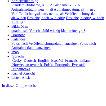
Sortierreihenfolge
Standard
Bildname, A → Z
Bildname, Z → A
Aufnahmedatum, neu → alt
Aufnahmedatum, alt → neu
Veröffentlichungsdatum, neu → alt
Veröffentlichungsdatum,
alt → neu
Besuche, hoch → niedrig
Besuche, niedrig → hoch
Zufällig
Bildgrößen
quadratisch
Vorschaubild
winzig
klein
mittel
groß
Diashow
Kalender
Fotos nach Veröffentlichungsdatum anzeigen
Fotos nach
Aufnahmedatum anzeigen
map
Sprache
Česky
Deutsch
English
Español
Français
Italiano
Norwegian nynorsk
Polski
Português
Русский
Українська
Kachel-Ansicht
Listen-Ansicht
In dieser Gruppe suchen