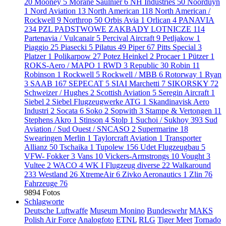
20
Mooney
5
Morane Saulnier
6
NH Industries
50
Noorduyn
1
Nord Aviation
13
North American
118
North American /
Rockwell
9
Northrop
50
Orbis Avia
1
Orlican
4
PANAVIA
234
PZL PADSTWOWE ZAKBADY LOTNICZE
114
Partenavia / Vulcanair
5
Percival Aircraft
9
Petljakow
1
Piaggio
25
Piasecki
5
Pilatus
49
Piper
67
Pitts Special
3
Platzer
1
Polikarpow
27
Potez Heinkel
2
Procaer
1
Pützer
1
ROKS-Aero / MAPO
1
RWD
3
Republic
30
Robin
11
Robinson
1
Rockwell
5
Rockwell / MBB
6
Rotorway
1
Ryan
3
SAAB
167
SEPECAT
5
SIAI Marchetti
7
SIKORSKY
72
Schweizer / Hughes
2
Scottish Aviation
5
Seregin Aircraft
1
Siebel
2
Siebel Flugzeugwerke ATG
1
Skandinavisk Aero
Industri
2
Socata
6
Soko
2
Sopwith
3
Stampe & Vertongen
11
Stephens Akro
1
Stinson
4
Stolp
1
Suchoi / Sukhoy
393
Sud
Aviation / Sud Ouest / SNCASO
2
Supermarine
18
Swearingen Merlin
1
Taylorcraft Aviation
1
Transporter
Allianz
50
Tschaika
1
Tupolew
156
Udet Flugzeugbau
5
VFW- Fokker
3
Vans
10
Vickers-Armstrongs
10
Vought
3
Vultee
2
WACO
4
WK I Flugzeug diverse
22
Walkaround
233
Westland
26
XtremeAir
6
Zivko Aeronautics
1
Zlin
76
Fahrzeuge
76
9894 Fotos
Schlagworte
Deutsche Luftwaffe
Museum Monino
Bundeswehr
MAKS
Polish Air Force
Analogfoto
ETNL
RLG
Tiger Meet
Tornado