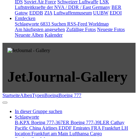
IDS
Soviet Air Force
Schweizer Luftwaffe
LSK
Luftstreitkraefte der NVA / DDR / East Germany
BER
Gatow
EDDB
ZIA
Luftwaffenmuseum
UUBW
EDOI
Entdecken
Schlagworte
6833
Suchen
RSS-Feed
Worldmap
Am häufigsten angesehen
Zufällige Fotos
Neueste Fotos
Neueste Alben
Kalender
JetJournal-Gallery
Startseite
Alben
Typen
Boeing
Boeing 777
In dieser Gruppe suchen
Schlagworte
B-KPX
Boeing 777-367ER
Boeing 777-39LER
Cathay
Pacific
China Airlines
EDDF
Emirates
FRA
Frankfurt
LH
location:Frankfurt am Main
Lufthansa Cargo