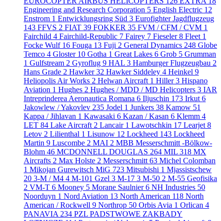
EUROCOPTER AIRBUS HELICOPTERS
126
EXTRA
18
Engineering and Research Corporation
5
English Electric
12
Enstrom
1
Entwicklungsring Süd
3
Eurofighter Jagdflugzeug
143
FFVS
2
FIAT
39
FOKKER
35
FVM / CFM / CVM
1
Fairchild
4
Fairchild-Republic
7
Fairey
7
Fieseler
8
Fleet
1
Focke Wulf
16
Fouga
13
Fuji
2
General Dynamics
248
Globe
Temco
4
Gloster
10
Gotha
1
Great Lakes
6
Grob
5
Grumman
1
Gulfstream
2
Gyroflug
9
HAL
3
Hamburger Flugzeugbau
2
Hans Grade
2
Hawker
32
Hawker Siddeley
4
Heinkel
9
Heliopolis Air Works
2
Helwan Aircraft
1
Hiller
3
Hispano
Aviation
1
Hughes
2
Hughes / MDD / MD Helicopters
3
IAR
Intreprinderea Aeronautica Romana
6
Iljuschin
173
Irkut
6
Jakowlew / Yakovlev
235
Jodel
1
Junkers
38
Kamow
51
Kappa / Jihlavan
1
Kawasaki
6
Kazan / Kasan
6
Klemm
4
LET
84
Lake Aircraft
2
Lancair
1
Lawotschkin
17
Learjet
8
Letov
2
Lilienthal
1
Lisunow
12
Lockheed
143
Lockheed
Martin
9
Luscombe
2
MAI
2
MBB Messerschmitt -Bölkow-
Blohm
46
MCDONNELL DOUGLAS
264
MIL
318
MX
Aircrafts
2
Max Holste
2
Messerschmitt
63
Michel Colomban
1
Mikojan Gurewitsch MiG
723
Mitsubishi
1
Mjassistschew
20
3-M / M4
4
M-101 Gzel
3
M-17
3
M-50
2
M-55 Geofisika
2
VM-T
6
Mooney
5
Morane Saulnier
6
NH Industries
50
Noorduyn
1
Nord Aviation
13
North American
118
North
American / Rockwell
9
Northrop
50
Orbis Avia
1
Orlican
4
PANAVIA
234
PZL PADSTWOWE ZAKBADY