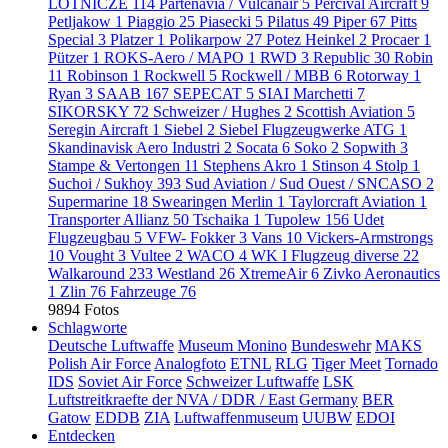
LOTNICZE
114
Partenavia / Vulcanair
5
Percival Aircraft
9
Petljakow
1
Piaggio
25
Piasecki
5
Pilatus
49
Piper
67
Pitts
Special
3
Platzer
1
Polikarpow
27
Potez Heinkel
2
Procaer
1
Pützer
1
ROKS-Aero / MAPO
1
RWD
3
Republic
30
Robin
11
Robinson
1
Rockwell
5
Rockwell / MBB
6
Rotorway
1
Ryan
3
SAAB
167
SEPECAT
5
SIAI Marchetti
7
SIKORSKY
72
Schweizer / Hughes
2
Scottish Aviation
5
Seregin Aircraft
1
Siebel
2
Siebel Flugzeugwerke ATG
1
Skandinavisk Aero Industri
2
Socata
6
Soko
2
Sopwith
3
Stampe & Vertongen
11
Stephens Akro
1
Stinson
4
Stolp
1
Suchoi / Sukhoy
393
Sud Aviation / Sud Ouest / SNCASO
2
Supermarine
18
Swearingen Merlin
1
Taylorcraft Aviation
1
Transporter Allianz
50
Tschaika
1
Tupolew
156
Udet
Flugzeugbau
5
VFW- Fokker
3
Vans
10
Vickers-Armstrongs
10
Vought
3
Vultee
2
WACO
4
WK I Flugzeug diverse
22
Walkaround
233
Westland
26
XtremeAir
6
Zivko Aeronautics
1
Zlin
76
Fahrzeuge
76
9894 Fotos
Schlagworte
Deutsche Luftwaffe
Museum Monino
Bundeswehr
MAKS
Polish Air Force
Analogfoto
ETNL
RLG
Tiger Meet
Tornado
IDS
Soviet Air Force
Schweizer Luftwaffe
LSK
Luftstreitkraefte der NVA / DDR / East Germany
BER
Gatow
EDDB
ZIA
Luftwaffenmuseum
UUBW
EDOI
Entdecken