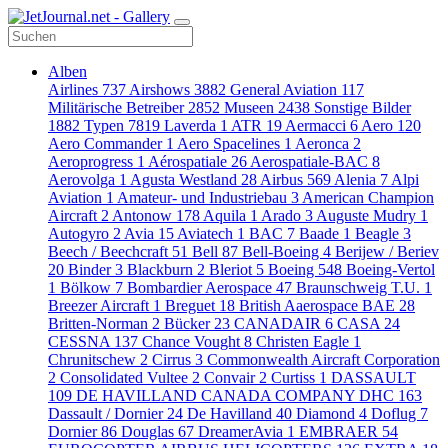
Alben
Airlines
737
Airshows
3882
General Aviation
117
Militärische Betreiber
2852
Museen
2438
Sonstige Bilder
1882
Typen
7819
Laverda
1
ATR
19
Aermacci
6
Aero
120
Aero Commander
1
Aero Spacelines
1
Aeronca
2
Aeroprogress
1
Aérospatiale
26
Aerospatiale-BAC
8
Aerovolga
1
Agusta Westland
28
Airbus
569
Alenia
7
Alpi
Aviation
1
Amateur- und Industriebau
3
American Champion
Aircraft
2
Antonow
178
Aquila
1
Arado
3
Auguste Mudry
1
Autogyro
2
Avia
15
Aviatech
1
BAC
7
Baade
1
Beagle
3
Beech / Beechcraft
51
Bell
87
Bell-Boeing
4
Berijew / Beriev
20
Binder
3
Blackburn
2
Bleriot
5
Boeing
548
Boeing-Vertol
1
Bölkow
7
Bombardier Aerospace
47
Braunschweig T.U.
1
Breezer Aircraft
1
Breguet
18
British Aaerospace BAE
28
Britten-Norman
2
Bücker
23
CANADAIR
6
CASA
24
CESSNA
137
Chance Vought
8
Christen Eagle
1
Chrunitschew
2
Cirrus
3
Commonwealth Aircraft Corporation
2
Consolidated Vultee
2
Convair
2
Curtiss
1
DASSAULT
109
DE HAVILLAND CANADA COMPANY DHC
163
Dassault / Dornier
24
De Havilland
40
Diamond
4
Doflug
7
Dornier
86
Douglas
67
DreamerAvia
1
EMBRAER
54