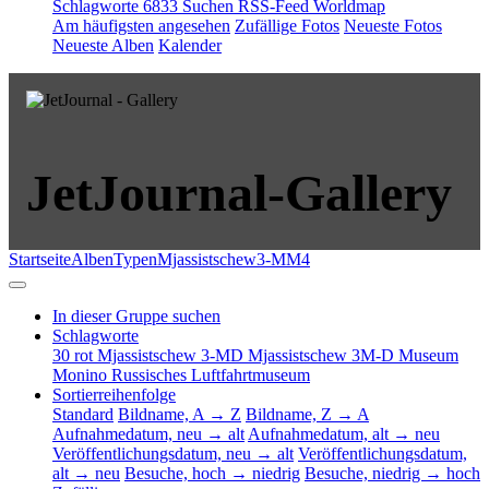
Schlagworte
6833
Suchen
RSS-Feed
Worldmap
Am häufigsten angesehen
Zufällige Fotos
Neueste Fotos
Neueste Alben
Kalender
JetJournal-Gallery
Startseite
Alben
Typen
Mjassistschew
3-MM4
In dieser Gruppe suchen
Schlagworte
30 rot
Mjassistschew 3-MD
Mjassistschew 3M-D
Museum
Monino
Russisches Luftfahrtmuseum
Sortierreihenfolge
Standard
Bildname, A → Z
Bildname, Z → A
Aufnahmedatum, neu → alt
Aufnahmedatum, alt → neu
Veröffentlichungsdatum, neu → alt
Veröffentlichungsdatum,
alt → neu
Besuche, hoch → niedrig
Besuche, niedrig → hoch