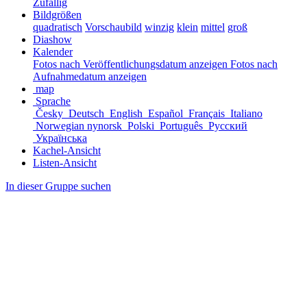
Zufällig
Bildgrößen
quadratisch
Vorschaubild
winzig
klein
mittel
groß
Diashow
Kalender
Fotos nach Veröffentlichungsdatum anzeigen
Fotos nach
Aufnahmedatum anzeigen
map
Sprache
Česky
Deutsch
English
Español
Français
Italiano
Norwegian nynorsk
Polski
Português
Русский
Українська
Kachel-Ansicht
Listen-Ansicht
In dieser Gruppe suchen