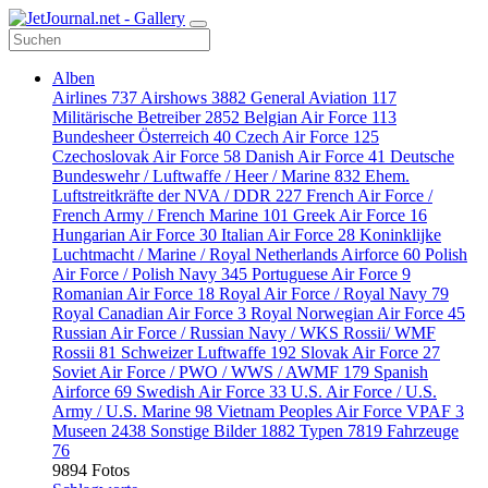
Alben
Airlines
737
Airshows
3882
General Aviation
117
Militärische Betreiber
2852
Belgian Air Force
113
Bundesheer Österreich
40
Czech Air Force
125
Czechoslovak Air Force
58
Danish Air Force
41
Deutsche
Bundeswehr / Luftwaffe / Heer / Marine
832
Ehem.
Luftstreitkräfte der NVA / DDR
227
French Air Force /
French Army / French Marine
101
Greek Air Force
16
Hungarian Air Force
30
Italian Air Force
28
Koninklijke
Luchtmacht / Marine / Royal Netherlands Airforce
60
Polish
Air Force / Polish Navy
345
Portuguese Air Force
9
Romanian Air Force
18
Royal Air Force / Royal Navy
79
Royal Canadian Air Force
3
Royal Norwegian Air Force
45
Russian Air Force / Russian Navy / WKS Rossii/ WMF
Rossii
81
Schweizer Luftwaffe
192
Slovak Air Force
27
Soviet Air Force / PWO / WWS / AWMF
179
Spanish
Airforce
69
Swedish Air Force
33
U.S. Air Force / U.S.
Army / U.S. Marine
98
Vietnam Peoples Air Force VPAF
3
Museen
2438
Sonstige Bilder
1882
Typen
7819
Fahrzeuge
76
9894 Fotos