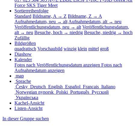
Force
SKS
Tiger Meet
Sortierreihenfolge
Standard
Bildname, A → Z
Bildname, Z → A
Aufnahmedatum, neu → alt
Aufnahmedatum, alt → neu
Veröffentlichungsdatum, neu → alt
Veröffentlichungsdatum,
alt → neu
Besuche, hoch → niedrig
Besuche, niedrig → hoch
Zufällig
Bildgrößen
quadratisch
Vorschaubild
winzig
klein
mittel
groß
Diashow
Kalender
Fotos nach Veröffentlichungsdatum anzeigen
Fotos nach
Aufnahmedatum anzeigen
map
Sprache
Česky
Deutsch
English
Español
Français
Italiano
Norwegian nynorsk
Polski
Português
Русский
Українська
Kachel-Ansicht
Listen-Ansicht
In dieser Gruppe suchen