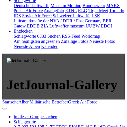
Schlagworte
Deutsche Luftwaffe
Museum Monino
Bundeswehr
MAKS
Polish Air Force
Analogfoto
ETNL
RLG
Tiger Meet
Tornado
IDS
Soviet Air Force
Schweizer Luftwaffe
LSK
Luftstreitkraefte der NVA / DDR / East Germany
BER
Gatow
EDDB
ZIA
Luftwaffenmuseum
UUBW
EDOI
Entdecken
Schlagworte
6833
Suchen
RSS-Feed
Worldmap
Am häufigsten angesehen
Zufällige Fotos
Neueste Fotos
Neueste Alben
Kalender
JetJournal-Gallery
Startseite
Alben
Militärische Betreiber
Greek Air Force
In dieser Gruppe suchen
Schlagworte
017
023
504
505
A-7E
EBBL
EKSP
F-16C
F-16D
Greek Air