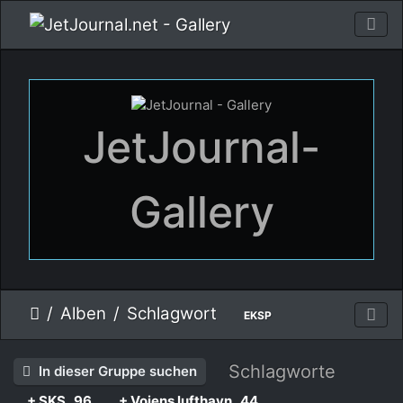
JetJournal-
Gallery
Alben
Schlagwort
EKSP
Schlagworte
In dieser Gruppe suchen
+ SKS
96
+ Vojens lufthavn
44