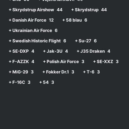
+ Skrydstrup Airshow
44
+ Skrydstrup
44
+ Danish Air Force
12
+ 58 blau
6
+ Ukrainian Air Force
6
+ Swedish Historic Flight
6
+ Su-27
6
+ SE-DXP
4
+ Jak-3U
4
+ J35 Draken
4
+ F-AZZK
4
+ Polish Air Force
3
+ SE-XXZ
3
+ MiG-29
3
+ Fokker Dr.1
3
+ T-6
3
+ F-16C
3
+ 54
3