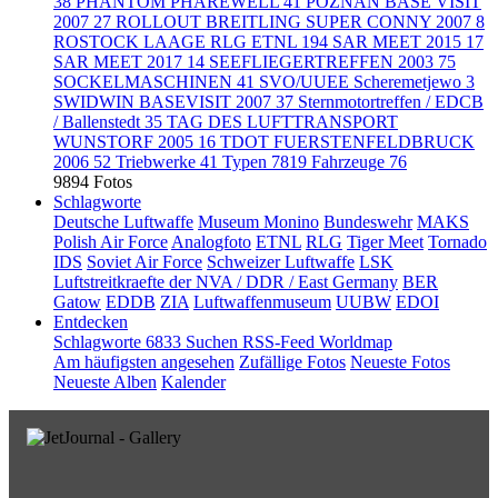
38
PHANTOM PHAREWELL
41
POZNAN BASE VISIT
2007
27
ROLLOUT BREITLING SUPER CONNY 2007
8
ROSTOCK LAAGE RLG ETNL
194
SAR MEET 2015
17
SAR MEET 2017
14
SEEFLIEGERTREFFEN 2003
75
SOCKELMASCHINEN
41
SVO/UUEE Scheremetjewo
3
SWIDWIN BASEVISIT 2007
37
Sternmotortreffen / EDCB
/ Ballenstedt
35
TAG DES LUFTTRANSPORT
WUNSTORF 2005
16
TDOT FUERSTENFELDBRUCK
2006
52
Triebwerke
41
Typen
7819
Fahrzeuge
76
9894 Fotos
Schlagworte
Deutsche Luftwaffe
Museum Monino
Bundeswehr
MAKS
Polish Air Force
Analogfoto
ETNL
RLG
Tiger Meet
Tornado
IDS
Soviet Air Force
Schweizer Luftwaffe
LSK
Luftstreitkraefte der NVA / DDR / East Germany
BER
Gatow
EDDB
ZIA
Luftwaffenmuseum
UUBW
EDOI
Entdecken
Schlagworte
6833
Suchen
RSS-Feed
Worldmap
Am häufigsten angesehen
Zufällige Fotos
Neueste Fotos
Neueste Alben
Kalender