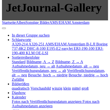
JetJournal-Gallery
Startseite
Alben
Sonstige Bilder
AMS/EHAM Amsterdam
In dieser Gruppe suchen
Schlagworte
A320-214
A320-251
AMS/EHAM Amsterdam
B-LJI
Boeing
737-8K2
DHC-8-100
E195-E2
easyJet
ERJ-190-100
ERJ-
190-400
KLM
OE-LSI
Sortierreihenfolge
Standard
Bildname, A → Z
Bildname, Z → A
Aufnahmedatum, neu → alt
Aufnahmedatum, alt → neu
Veröffentlichungsdatum, neu → alt
Veröffentlichungsdatum,
alt → neu
Besuche, hoch → niedrig
Besuche, niedrig → hoch
Zufällig
Bildgrößen
quadratisch
Vorschaubild
winzig
klein
mittel
groß
Diashow
Kalender
Fotos nach Veröffentlichungsdatum anzeigen
Fotos nach
Aufnahmedatum anzeigen