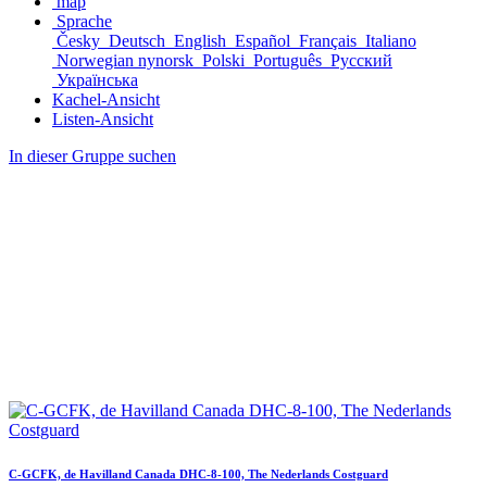
map
Sprache
Česky
Deutsch
English
Español
Français
Italiano
Norwegian nynorsk
Polski
Português
Русский
Українська
Kachel-Ansicht
Listen-Ansicht
In dieser Gruppe suchen
C-GCFK, de Havilland Canada DHC-8-100, The Nederlands Costguard