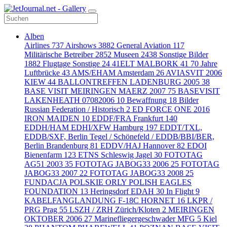
Alben
Airlines
737
Airshows
3882
General Aviation
117
Militärische Betreiber
2852
Museen
2438
Sonstige Bilder
1882
Flugtage Sonstige
24
41ELT MALBORK
41
70 Jahre
Luftbrücke
43
AMS/EHAM Amsterdam
26
AVIASVIT 2006
KIEW
44
BALLONTREFFEN LADENBURG 2005
38
BASE VISIT MEIRINGEN MAERZ 2007
75
BASEVISIT
LAKENHEATH 07082006
10
Bewaffnung
18
Bilder
Russian Federation / Historisch
2
ED FORCE ONE 2016
IRON MAIDEN
10
EDDF/FRA Frankfurt
140
EDDH/HAM EDHI/XFW Hamburg
197
EDDT/TXL,
EDDB/SXF, Berlin Tegel / Schönefeld / EDDB/BBI/BER,
Berlin Brandenburg
81
EDDV/HAJ Hannover
82
EDOI
Bienenfarm
123
ETNS Schleswig Jagel
30
FOTOTAG
AG51 2003
35
FOTOTAG JABOG33 2006
25
FOTOTAG
JABOG33 2007
22
FOTOTAG JABOG33 2008
25
FUNDACJA POLSKIE ORLY POLISH EAGLES
FOUNDATION
13
Heringsdorf EDAH
30
In Flight
9
KABELFANGLANDUNG F-18C HORNET
16
LKPR /
PRG Prag
55
LSZH / ZRH Zürich/Kloten
2
MEIRINGEN
OKTOBER 2006
27
Marinefliegergeschwader MFG 5 Kiel