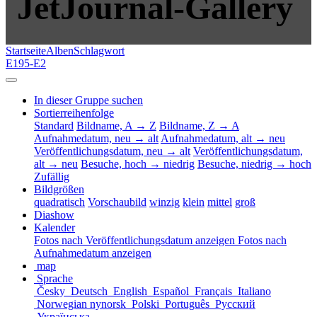
JetJournal-Gallery
Startseite
Alben
Schlagwort
E195-E2
In dieser Gruppe suchen
Sortierreihenfolge
Standard
Bildname, A → Z
Bildname, Z → A
Aufnahmedatum, neu → alt
Aufnahmedatum, alt → neu
Veröffentlichungsdatum, neu → alt
Veröffentlichungsdatum,
alt → neu
Besuche, hoch → niedrig
Besuche, niedrig → hoch
Zufällig
Bildgrößen
quadratisch
Vorschaubild
winzig
klein
mittel
groß
Diashow
Kalender
Fotos nach Veröffentlichungsdatum anzeigen
Fotos nach
Aufnahmedatum anzeigen
map
Sprache
Česky
Deutsch
English
Español
Français
Italiano
Norwegian nynorsk
Polski
Português
Русский
Українська