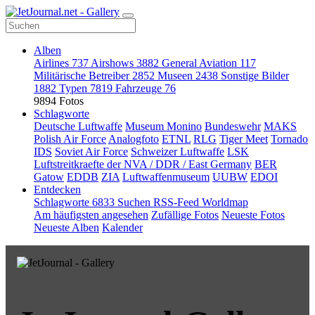
Alben
Airlines
737
Airshows
3882
General Aviation
117
Militärische Betreiber
2852
Museen
2438
Sonstige Bilder
1882
Typen
7819
Fahrzeuge
76
9894 Fotos
Schlagworte
Deutsche Luftwaffe
Museum Monino
Bundeswehr
MAKS
Polish Air Force
Analogfoto
ETNL
RLG
Tiger Meet
Tornado
IDS
Soviet Air Force
Schweizer Luftwaffe
LSK
Luftstreitkraefte der NVA / DDR / East Germany
BER
Gatow
EDDB
ZIA
Luftwaffenmuseum
UUBW
EDOI
Entdecken
Schlagworte
6833
Suchen
RSS-Feed
Worldmap
Am häufigsten angesehen
Zufällige Fotos
Neueste Fotos
Neueste Alben
Kalender