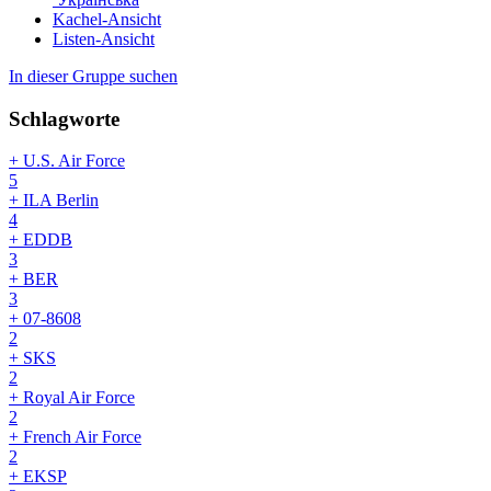
Kachel-Ansicht
Listen-Ansicht
In dieser Gruppe suchen
Schlagworte
+ U.S. Air Force
5
+ ILA Berlin
4
+ EDDB
3
+ BER
3
+ 07-8608
2
+ SKS
2
+ Royal Air Force
2
+ French Air Force
2
+ EKSP