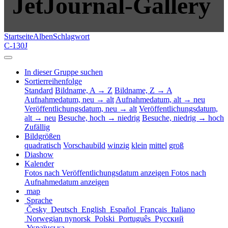
JetJournal-Gallery
Startseite
Alben
Schlagwort
C-130J
In dieser Gruppe suchen
Sortierreihenfolge
Standard
Bildname, A → Z
Bildname, Z → A
Aufnahmedatum, neu → alt
Aufnahmedatum, alt → neu
Veröffentlichungsdatum, neu → alt
Veröffentlichungsdatum,
alt → neu
Besuche, hoch → niedrig
Besuche, niedrig → hoch
Zufällig
Bildgrößen
quadratisch
Vorschaubild
winzig
klein
mittel
groß
Diashow
Kalender
Fotos nach Veröffentlichungsdatum anzeigen
Fotos nach
Aufnahmedatum anzeigen
map
Sprache
Česky
Deutsch
English
Español
Français
Italiano
Norwegian nynorsk
Polski
Português
Русский
Українська