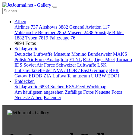
Alben
Airlines
737
Airshows
3882
General Aviation
117
Militärische Betreiber
2852
Museen
2438
Sonstige Bilder
1882
Typen
7819
Fahrzeuge
76
9894 Fotos
Schlagworte
Deutsche Luftwaffe
Museum Monino
Bundeswehr
MAKS
Polish Air Force
Analogfoto
ETNL
RLG
Tiger Meet
Tornado
IDS
Soviet Air Force
Schweizer Luftwaffe
LSK
Luftstreitkraefte der NVA / DDR / East Germany
BER
Gatow
EDDB
ZIA
Luftwaffenmuseum
UUBW
EDOI
Entdecken
Schlagworte
6833
Suchen
RSS-Feed
Worldmap
Am häufigsten angesehen
Zufällige Fotos
Neueste Fotos
Neueste Alben
Kalender