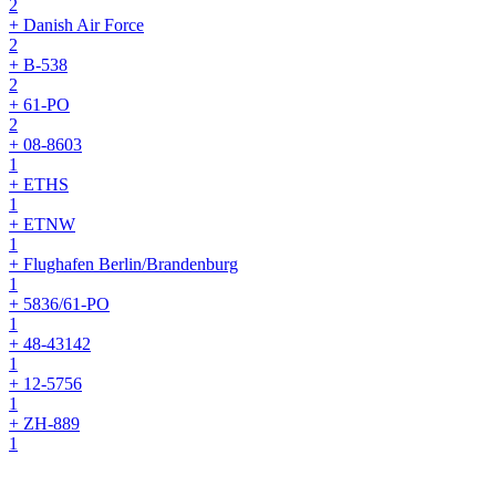
2
+ Danish Air Force
2
+ B-538
2
+ 61-PO
2
+ 08-8603
1
+ ETHS
1
+ ETNW
1
+ Flughafen Berlin/Brandenburg
1
+ 5836/61-PO
1
+ 48-43142
1
+ 12-5756
1
+ ZH-889
1