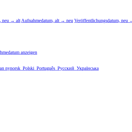
 neu → alt
Aufnahmedatum, alt → neu
Veröffentlichungsdatum, neu →
ahmedatum anzeigen
an nynorsk
Polski
Português
Русский
Українська