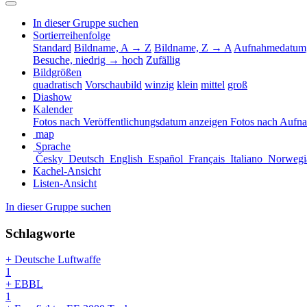
In dieser Gruppe suchen
Sortierreihenfolge
Standard
Bildname, A → Z
Bildname, Z → A
Aufnahmedatum,
Besuche, niedrig → hoch
Zufällig
Bildgrößen
quadratisch
Vorschaubild
winzig
klein
mittel
groß
Diashow
Kalender
Fotos nach Veröffentlichungsdatum anzeigen
Fotos nach Aufn
map
Sprache
Česky
Deutsch
English
Español
Français
Italiano
Norwegi
Kachel-Ansicht
Listen-Ansicht
In dieser Gruppe suchen
Schlagworte
+ Deutsche Luftwaffe
1
+ EBBL
1