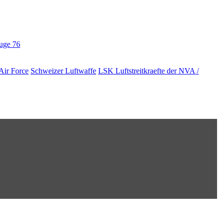
euge
76
Air Force
Schweizer Luftwaffe
LSK Luftstreitkraefte der NVA /