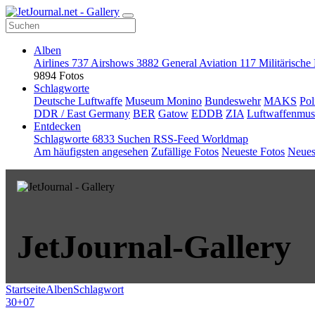
Alben
Airlines
737
Airshows
3882
General Aviation
117
Militärische
9894 Fotos
Schlagworte
Deutsche Luftwaffe
Museum Monino
Bundeswehr
MAKS
Pol
DDR / East Germany
BER
Gatow
EDDB
ZIA
Luftwaffenmu
Entdecken
Schlagworte
6833
Suchen
RSS-Feed
Worldmap
Am häufigsten angesehen
Zufällige Fotos
Neueste Fotos
Neues
JetJournal-Gallery
Startseite
Alben
Schlagwort
30+07