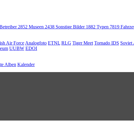
 Betreiber
2852
Museen
2438
Sonstige Bilder
1882
Typen
7819
Fahrz
ish Air Force
Analogfoto
ETNL
RLG
Tiger Meet
Tornado IDS
Soviet 
seum
UUBW
EDOI
te Alben
Kalender