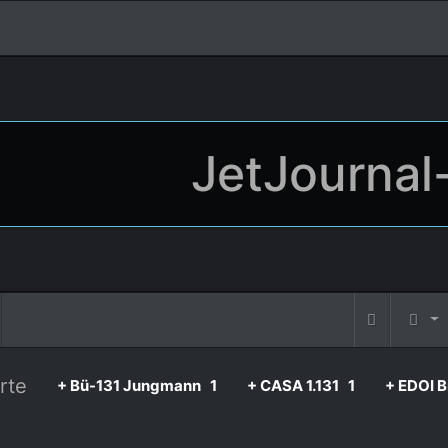
JetJournal
rte
+ Bü-131 Jungmann
1
+ CASA 1.131
1
+ EDOI 