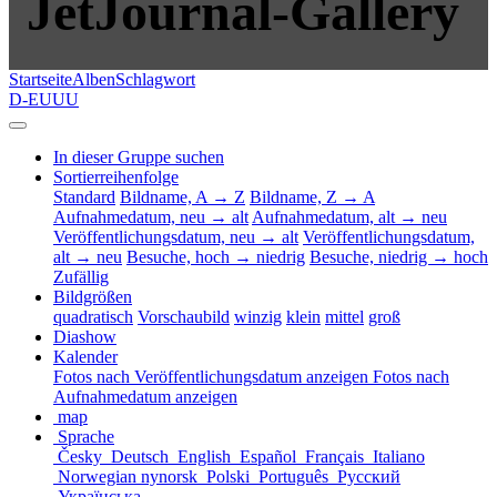
JetJournal-Gallery
Startseite
Alben
Schlagwort
D-EUUU
In dieser Gruppe suchen
Sortierreihenfolge
Standard
Bildname, A → Z
Bildname, Z → A
Aufnahmedatum, neu → alt
Aufnahmedatum, alt → neu
Veröffentlichungsdatum, neu → alt
Veröffentlichungsdatum,
alt → neu
Besuche, hoch → niedrig
Besuche, niedrig → hoch
Zufällig
Bildgrößen
quadratisch
Vorschaubild
winzig
klein
mittel
groß
Diashow
Kalender
Fotos nach Veröffentlichungsdatum anzeigen
Fotos nach
Aufnahmedatum anzeigen
map
Sprache
Česky
Deutsch
English
Español
Français
Italiano
Norwegian nynorsk
Polski
Português
Русский
Українська