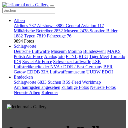
Alben
Airlines
737
Airshows
3882
General Aviation
117
Militärische Betreiber
2852
Museen
2438
Sonstige Bilder
1882
Typen
7819
Fahrzeuge
76
9894 Fotos
Schlagworte
Deutsche Luftwaffe
Museum Monino
Bundeswehr
MAKS
Polish Air Force
Analogfoto
ETNL
RLG
Tiger Meet
Tornado
IDS
Soviet Air Force
Schweizer Luftwaffe
LSK
Luftstreitkraefte der NVA / DDR / East Germany
BER
Gatow
EDDB
ZIA
Luftwaffenmuseum
UUBW
EDOI
Entdecken
Schlagworte
6833
Suchen
RSS-Feed
Worldmap
Am häufigsten angesehen
Zufällige Fotos
Neueste Fotos
Neueste Alben
Kalender