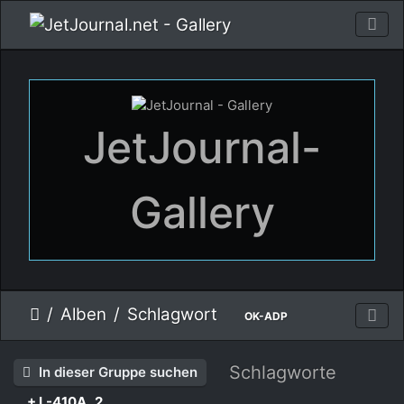
JetJournal-
Gallery
Alben
Schlagwort
OK-ADP
Schlagworte
In dieser Gruppe suchen
+ L-410A
2