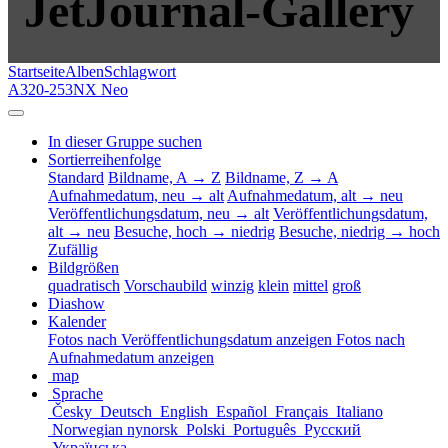
JetJournal-Gallery
Startseite
Alben
Schlagwort
A320-253NX Neo
In dieser Gruppe suchen
Sortierreihenfolge
Standard
Bildname, A → Z
Bildname, Z → A
Aufnahmedatum, neu → alt
Aufnahmedatum, alt → neu
Veröffentlichungsdatum, neu → alt
Veröffentlichungsdatum,
alt → neu
Besuche, hoch → niedrig
Besuche, niedrig → hoch
Zufällig
Bildgrößen
quadratisch
Vorschaubild
winzig
klein
mittel
groß
Diashow
Kalender
Fotos nach Veröffentlichungsdatum anzeigen
Fotos nach
Aufnahmedatum anzeigen
map
Sprache
Česky
Deutsch
English
Español
Français
Italiano
Norwegian nynorsk
Polski
Português
Русский
Українська