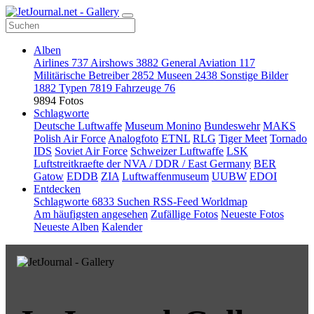
Alben
Airlines
737
Airshows
3882
General Aviation
117
Militärische Betreiber
2852
Museen
2438
Sonstige Bilder
1882
Typen
7819
Fahrzeuge
76
9894 Fotos
Schlagworte
Deutsche Luftwaffe
Museum Monino
Bundeswehr
MAKS
Polish Air Force
Analogfoto
ETNL
RLG
Tiger Meet
Tornado
IDS
Soviet Air Force
Schweizer Luftwaffe
LSK
Luftstreitkraefte der NVA / DDR / East Germany
BER
Gatow
EDDB
ZIA
Luftwaffenmuseum
UUBW
EDOI
Entdecken
Schlagworte
6833
Suchen
RSS-Feed
Worldmap
Am häufigsten angesehen
Zufällige Fotos
Neueste Fotos
Neueste Alben
Kalender