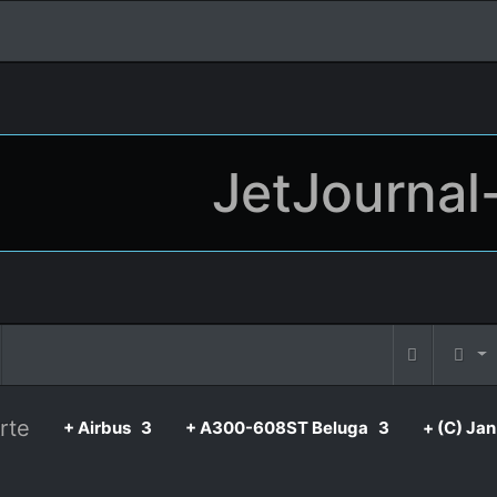
JetJournal
rte
+ Airbus
3
+ A300-608ST Beluga
3
+ (C) Ja