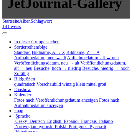
JetJournal-Gallery
Startseite
Alben
Schlagwort
141 weiss
In dieser Gruppe suchen
Sortierreihenfolge
Standard
Bildname, A → Z
Bildname, Z → A
Aufnahmedatum, neu → alt
Aufnahmedatum, alt → neu
Veröffentlichungsdatum, neu → alt
Veröffentlichungsdatum,
alt → neu
Besuche, hoch → niedrig
Besuche, niedrig → hoch
Zufällig
Bildgrößen
quadratisch
Vorschaubild
winzig
klein
mittel
groß
Diashow
Kalender
Fotos nach Veröffentlichungsdatum anzeigen
Fotos nach
Aufnahmedatum anzeigen
map
Sprache
Česky
Deutsch
English
Español
Français
Italiano
Norwegian nynorsk
Polski
Português
Русский
Українська