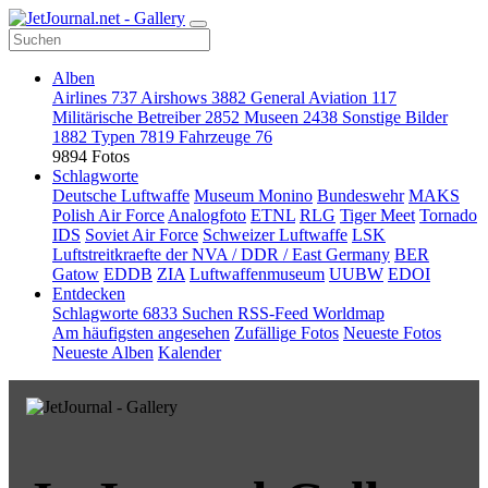
Alben
Airlines
737
Airshows
3882
General Aviation
117
Militärische Betreiber
2852
Museen
2438
Sonstige Bilder
1882
Typen
7819
Fahrzeuge
76
9894 Fotos
Schlagworte
Deutsche Luftwaffe
Museum Monino
Bundeswehr
MAKS
Polish Air Force
Analogfoto
ETNL
RLG
Tiger Meet
Tornado
IDS
Soviet Air Force
Schweizer Luftwaffe
LSK
Luftstreitkraefte der NVA / DDR / East Germany
BER
Gatow
EDDB
ZIA
Luftwaffenmuseum
UUBW
EDOI
Entdecken
Schlagworte
6833
Suchen
RSS-Feed
Worldmap
Am häufigsten angesehen
Zufällige Fotos
Neueste Fotos
Neueste Alben
Kalender