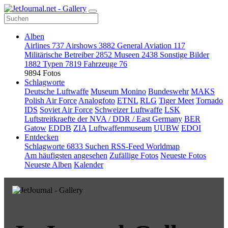
Alben
Airlines
737
Airshows
3882
General Aviation
117
Militärische Betreiber
2852
Museen
2438
Sonstige Bilder
1882
Typen
7819
Fahrzeuge
76
9894 Fotos
Schlagworte
Deutsche Luftwaffe
Museum Monino
Bundeswehr
MAKS
Polish Air Force
Analogfoto
ETNL
RLG
Tiger Meet
Tornado
IDS
Soviet Air Force
Schweizer Luftwaffe
LSK
Luftstreitkraefte der NVA / DDR / East Germany
BER
Gatow
EDDB
ZIA
Luftwaffenmuseum
UUBW
EDOI
Entdecken
Schlagworte
6833
Suchen
RSS-Feed
Worldmap
Am häufigsten angesehen
Zufällige Fotos
Neueste Fotos
Neueste Alben
Kalender