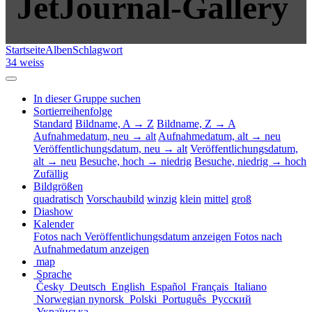
JetJournal-Gallery
Startseite
Alben
Schlagwort
34 weiss
In dieser Gruppe suchen
Sortierreihenfolge
Standard
Bildname, A → Z
Bildname, Z → A
Aufnahmedatum, neu → alt
Aufnahmedatum, alt → neu
Veröffentlichungsdatum, neu → alt
Veröffentlichungsdatum,
alt → neu
Besuche, hoch → niedrig
Besuche, niedrig → hoch
Zufällig
Bildgrößen
quadratisch
Vorschaubild
winzig
klein
mittel
groß
Diashow
Kalender
Fotos nach Veröffentlichungsdatum anzeigen
Fotos nach
Aufnahmedatum anzeigen
map
Sprache
Česky
Deutsch
English
Español
Français
Italiano
Norwegian nynorsk
Polski
Português
Русский
Українська