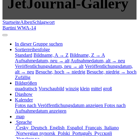
JetJournal-Gallery
Startseite
Alben
Schlagwort
Bartini WWA-14
In dieser Gruppe suchen
Sortierreihenfolge
Standard
Bildname, A → Z
Bildname, Z → A
Aufnahmedatum, neu → alt
Aufnahmedatum, alt → neu
Veröffentlichungsdatum, neu → alt
Veröffentlichungsdatum,
alt → neu
Besuche, hoch → niedrig
Besuche, niedrig → hoch
Zufällig
Bildgrößen
quadratisch
Vorschaubild
winzig
klein
mittel
groß
Diashow
Kalender
Fotos nach Veröffentlichungsdatum anzeigen
Fotos nach
Aufnahmedatum anzeigen
map
Sprache
Česky
Deutsch
English
Español
Français
Italiano
Norwegian nynorsk
Polski
Português
Русский
Українська