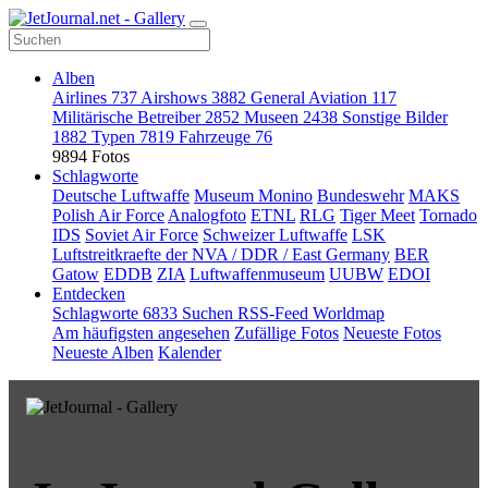
Alben
Airlines
737
Airshows
3882
General Aviation
117
Militärische Betreiber
2852
Museen
2438
Sonstige Bilder
1882
Typen
7819
Fahrzeuge
76
9894 Fotos
Schlagworte
Deutsche Luftwaffe
Museum Monino
Bundeswehr
MAKS
Polish Air Force
Analogfoto
ETNL
RLG
Tiger Meet
Tornado
IDS
Soviet Air Force
Schweizer Luftwaffe
LSK
Luftstreitkraefte der NVA / DDR / East Germany
BER
Gatow
EDDB
ZIA
Luftwaffenmuseum
UUBW
EDOI
Entdecken
Schlagworte
6833
Suchen
RSS-Feed
Worldmap
Am häufigsten angesehen
Zufällige Fotos
Neueste Fotos
Neueste Alben
Kalender