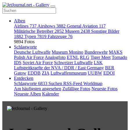
Alben
Airlines
737
Airshows
3882
General Aviation
117
Militärische Betreiber
2852
Museen
2438
Sonstige Bilder
1882
Typen
7819
Fahrzeuge
76
9894 Fotos
Schlagworte
Deutsche Luftwaffe
Museum Monino
Bundeswehr
MAKS
Polish Air Force
Analogfoto
ETNL
RLG
Tiger Meet
Tornado
IDS
Soviet Air Force
Schweizer Luftwaffe
LSK
Luftstreitkraefte der NVA / DDR / East Germany
BER
Gatow
EDDB
ZIA
Luftwaffenmuseum
UUBW
EDOI
Entdecken
Schlagworte
6833
Suchen
RSS-Feed
Worldmap
Am häufigsten angesehen
Zufällige Fotos
Neueste Fotos
Neueste Alben
Kalender