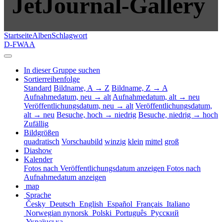
JetJournal-Gallery
Startseite
Alben
Schlagwort
D-FWAA
In dieser Gruppe suchen
Sortierreihenfolge
Standard
Bildname, A → Z
Bildname, Z → A
Aufnahmedatum, neu → alt
Aufnahmedatum, alt → neu
Veröffentlichungsdatum, neu → alt
Veröffentlichungsdatum,
alt → neu
Besuche, hoch → niedrig
Besuche, niedrig → hoch
Zufällig
Bildgrößen
quadratisch
Vorschaubild
winzig
klein
mittel
groß
Diashow
Kalender
Fotos nach Veröffentlichungsdatum anzeigen
Fotos nach
Aufnahmedatum anzeigen
map
Sprache
Česky
Deutsch
English
Español
Français
Italiano
Norwegian nynorsk
Polski
Português
Русский
Українська