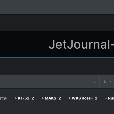
JetJournal
rte
+ Ka-52
2
+ MAKS
2
+ WKS Rossii
2
+ Ru