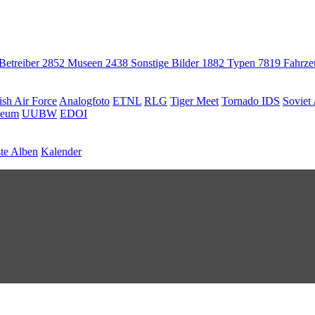
 Betreiber
2852
Museen
2438
Sonstige Bilder
1882
Typen
7819
Fahrz
ish Air Force
Analogfoto
ETNL
RLG
Tiger Meet
Tornado IDS
Soviet 
seum
UUBW
EDOI
te Alben
Kalender