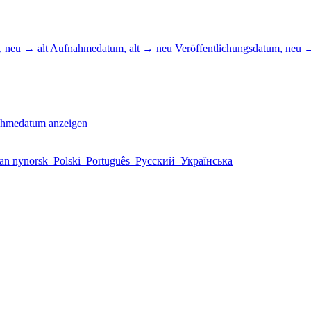
 neu → alt
Aufnahmedatum, alt → neu
Veröffentlichungsdatum, neu →
ahmedatum anzeigen
an nynorsk
Polski
Português
Русский
Українська