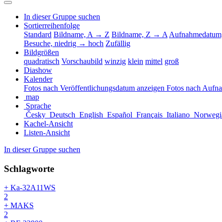
In dieser Gruppe suchen
Sortierreihenfolge
Standard
Bildname, A → Z
Bildname, Z → A
Aufnahmedatum,
Besuche, niedrig → hoch
Zufällig
Bildgrößen
quadratisch
Vorschaubild
winzig
klein
mittel
groß
Diashow
Kalender
Fotos nach Veröffentlichungsdatum anzeigen
Fotos nach Aufn
map
Sprache
Česky
Deutsch
English
Español
Français
Italiano
Norwegi
Kachel-Ansicht
Listen-Ansicht
In dieser Gruppe suchen
Schlagworte
+ Ka-32A11WS
2
+ MAKS
2