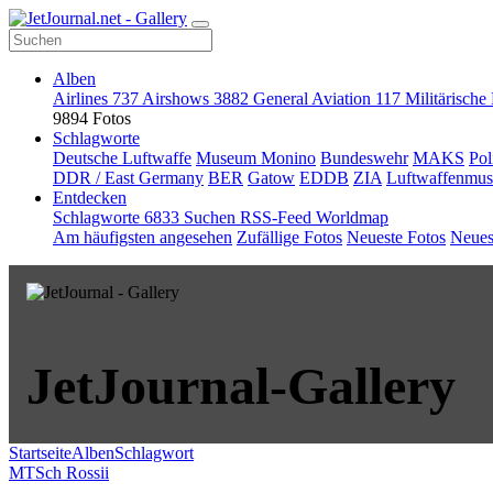
Alben
Airlines
737
Airshows
3882
General Aviation
117
Militärische
9894 Fotos
Schlagworte
Deutsche Luftwaffe
Museum Monino
Bundeswehr
MAKS
Pol
DDR / East Germany
BER
Gatow
EDDB
ZIA
Luftwaffenmu
Entdecken
Schlagworte
6833
Suchen
RSS-Feed
Worldmap
Am häufigsten angesehen
Zufällige Fotos
Neueste Fotos
Neues
JetJournal-Gallery
Startseite
Alben
Schlagwort
MTSch Rossii