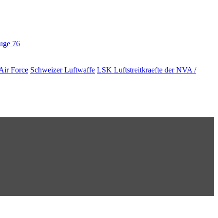
euge
76
Air Force
Schweizer Luftwaffe
LSK Luftstreitkraefte der NVA /