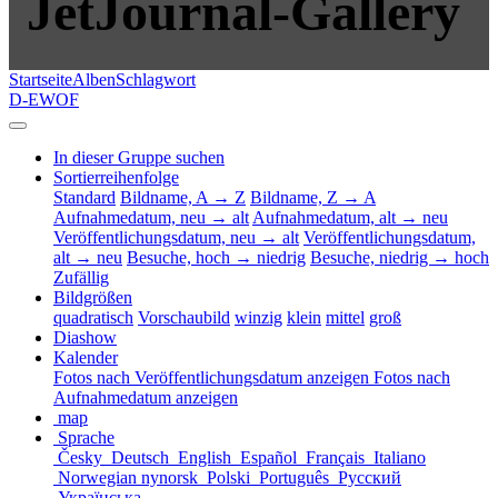
JetJournal-Gallery
Startseite
Alben
Schlagwort
D-EWOF
In dieser Gruppe suchen
Sortierreihenfolge
Standard
Bildname, A → Z
Bildname, Z → A
Aufnahmedatum, neu → alt
Aufnahmedatum, alt → neu
Veröffentlichungsdatum, neu → alt
Veröffentlichungsdatum,
alt → neu
Besuche, hoch → niedrig
Besuche, niedrig → hoch
Zufällig
Bildgrößen
quadratisch
Vorschaubild
winzig
klein
mittel
groß
Diashow
Kalender
Fotos nach Veröffentlichungsdatum anzeigen
Fotos nach
Aufnahmedatum anzeigen
map
Sprache
Česky
Deutsch
English
Español
Français
Italiano
Norwegian nynorsk
Polski
Português
Русский
Українська