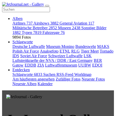
Alben
Airlines
737
Airshows
3882
General Aviation
117
Militärische Betreiber
2852
Museen
2438
Sonstige Bilder
1882
Typen
7819
Fahrzeuge
76
9894 Fotos
Schlagworte
Deutsche Luftwaffe
Museum Monino
Bundeswehr
MAKS
Polish Air Force
Analogfoto
ETNL
RLG
Tiger Meet
Tornado
IDS
Soviet Air Force
Schweizer Luftwaffe
LSK
Luftstreitkraefte der NVA / DDR / East Germany
BER
Gatow
EDDB
ZIA
Luftwaffenmuseum
UUBW
EDOI
Entdecken
Schlagworte
6833
Suchen
RSS-Feed
Worldmap
Am häufigsten angesehen
Zufällige Fotos
Neueste Fotos
Neueste Alben
Kalender