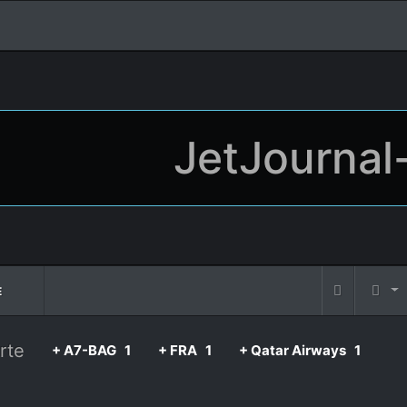
JetJournal
E
rte
+ A7-BAG
1
+ FRA
1
+ Qatar Airways
1