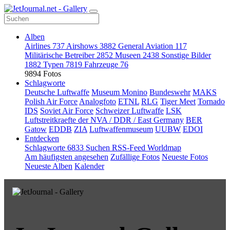
Alben
Airlines
737
Airshows
3882
General Aviation
117
Militärische Betreiber
2852
Museen
2438
Sonstige Bilder
1882
Typen
7819
Fahrzeuge
76
9894 Fotos
Schlagworte
Deutsche Luftwaffe
Museum Monino
Bundeswehr
MAKS
Polish Air Force
Analogfoto
ETNL
RLG
Tiger Meet
Tornado
IDS
Soviet Air Force
Schweizer Luftwaffe
LSK
Luftstreitkraefte der NVA / DDR / East Germany
BER
Gatow
EDDB
ZIA
Luftwaffenmuseum
UUBW
EDOI
Entdecken
Schlagworte
6833
Suchen
RSS-Feed
Worldmap
Am häufigsten angesehen
Zufällige Fotos
Neueste Fotos
Neueste Alben
Kalender