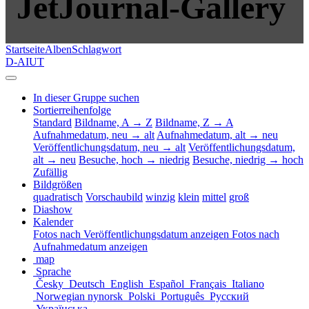
JetJournal-Gallery
Startseite
Alben
Schlagwort
D-AIUT
In dieser Gruppe suchen
Sortierreihenfolge
Standard
Bildname, A → Z
Bildname, Z → A
Aufnahmedatum, neu → alt
Aufnahmedatum, alt → neu
Veröffentlichungsdatum, neu → alt
Veröffentlichungsdatum,
alt → neu
Besuche, hoch → niedrig
Besuche, niedrig → hoch
Zufällig
Bildgrößen
quadratisch
Vorschaubild
winzig
klein
mittel
groß
Diashow
Kalender
Fotos nach Veröffentlichungsdatum anzeigen
Fotos nach
Aufnahmedatum anzeigen
map
Sprache
Česky
Deutsch
English
Español
Français
Italiano
Norwegian nynorsk
Polski
Português
Русский
Українська