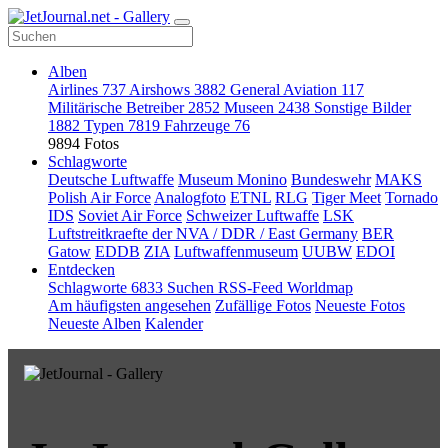
Alben
Airlines
737
Airshows
3882
General Aviation
117
Militärische Betreiber
2852
Museen
2438
Sonstige Bilder
1882
Typen
7819
Fahrzeuge
76
9894 Fotos
Schlagworte
Deutsche Luftwaffe
Museum Monino
Bundeswehr
MAKS
Polish Air Force
Analogfoto
ETNL
RLG
Tiger Meet
Tornado
IDS
Soviet Air Force
Schweizer Luftwaffe
LSK
Luftstreitkraefte der NVA / DDR / East Germany
BER
Gatow
EDDB
ZIA
Luftwaffenmuseum
UUBW
EDOI
Entdecken
Schlagworte
6833
Suchen
RSS-Feed
Worldmap
Am häufigsten angesehen
Zufällige Fotos
Neueste Fotos
Neueste Alben
Kalender