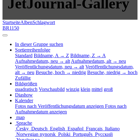
JetJournal-Gallery
Startseite
Alben
Schlagwort
BR1150
In dieser Gruppe suchen
Sortierreihenfolge
Standard
Bildname, A → Z
Bildname, Z → A
Aufnahmedatum, neu → alt
Aufnahmedatum, alt → neu
Veröffentlichungsdatum, neu → alt
Veröffentlichungsdatum,
alt → neu
Besuche, hoch → niedrig
Besuche, niedrig → hoch
Zufällig
Bildgrößen
quadratisch
Vorschaubild
winzig
klein
mittel
groß
Diashow
Kalender
Fotos nach Veröffentlichungsdatum anzeigen
Fotos nach
Aufnahmedatum anzeigen
map
Sprache
Česky
Deutsch
English
Español
Français
Italiano
Norwegian nynorsk
Polski
Português
Русский
Українська