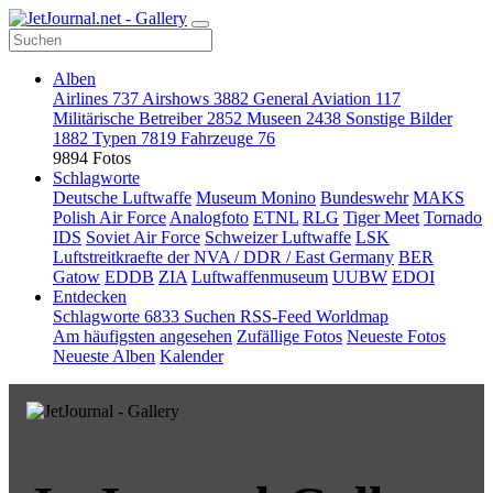
Alben
Airlines
737
Airshows
3882
General Aviation
117
Militärische Betreiber
2852
Museen
2438
Sonstige Bilder
1882
Typen
7819
Fahrzeuge
76
9894 Fotos
Schlagworte
Deutsche Luftwaffe
Museum Monino
Bundeswehr
MAKS
Polish Air Force
Analogfoto
ETNL
RLG
Tiger Meet
Tornado
IDS
Soviet Air Force
Schweizer Luftwaffe
LSK
Luftstreitkraefte der NVA / DDR / East Germany
BER
Gatow
EDDB
ZIA
Luftwaffenmuseum
UUBW
EDOI
Entdecken
Schlagworte
6833
Suchen
RSS-Feed
Worldmap
Am häufigsten angesehen
Zufällige Fotos
Neueste Fotos
Neueste Alben
Kalender