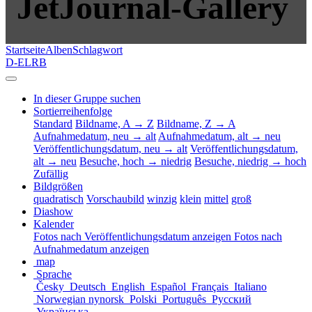
JetJournal-Gallery
Startseite
Alben
Schlagwort
D-ELRB
In dieser Gruppe suchen
Sortierreihenfolge
Standard
Bildname, A → Z
Bildname, Z → A
Aufnahmedatum, neu → alt
Aufnahmedatum, alt → neu
Veröffentlichungsdatum, neu → alt
Veröffentlichungsdatum,
alt → neu
Besuche, hoch → niedrig
Besuche, niedrig → hoch
Zufällig
Bildgrößen
quadratisch
Vorschaubild
winzig
klein
mittel
groß
Diashow
Kalender
Fotos nach Veröffentlichungsdatum anzeigen
Fotos nach
Aufnahmedatum anzeigen
map
Sprache
Česky
Deutsch
English
Español
Français
Italiano
Norwegian nynorsk
Polski
Português
Русский
Українська