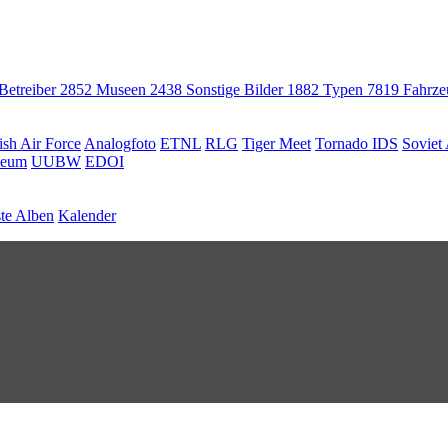
 Betreiber
2852
Museen
2438
Sonstige Bilder
1882
Typen
7819
Fahrz
ish Air Force
Analogfoto
ETNL
RLG
Tiger Meet
Tornado IDS
Soviet 
seum
UUBW
EDOI
te Alben
Kalender