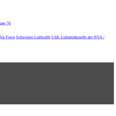
euge
76
Air Force
Schweizer Luftwaffe
LSK Luftstreitkraefte der NVA /