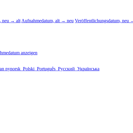
 neu → alt
Aufnahmedatum, alt → neu
Veröffentlichungsdatum, neu →
ahmedatum anzeigen
an nynorsk
Polski
Português
Русский
Українська