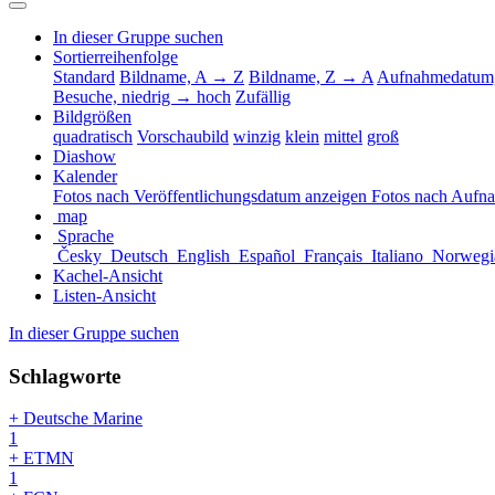
In dieser Gruppe suchen
Sortierreihenfolge
Standard
Bildname, A → Z
Bildname, Z → A
Aufnahmedatum,
Besuche, niedrig → hoch
Zufällig
Bildgrößen
quadratisch
Vorschaubild
winzig
klein
mittel
groß
Diashow
Kalender
Fotos nach Veröffentlichungsdatum anzeigen
Fotos nach Aufn
map
Sprache
Česky
Deutsch
English
Español
Français
Italiano
Norwegi
Kachel-Ansicht
Listen-Ansicht
In dieser Gruppe suchen
Schlagworte
+ Deutsche Marine
1
+ ETMN
1