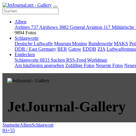
Alben
Airlines
737
Airshows
3882
General Aviation
117
Militärische
9894 Fotos
Schlagworte
Deutsche Luftwaffe
Museum Monino
Bundeswehr
MAKS
Pol
DDR / East Germany
BER
Gatow
EDDB
ZIA
Luftwaffenmu
Entdecken
Schlagworte
6833
Suchen
RSS-Feed
Worldmap
Am häufigsten angesehen
Zufällige Fotos
Neueste Fotos
Neues
JetJournal-Gallery
Startseite
Alben
Schlagwort
83+55