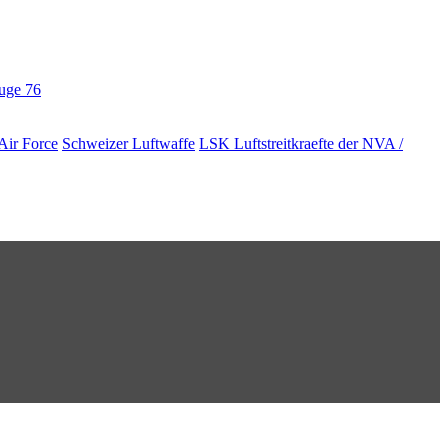
euge
76
Air Force
Schweizer Luftwaffe
LSK Luftstreitkraefte der NVA /