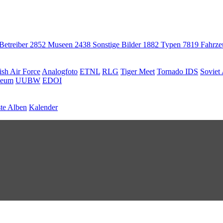
 Betreiber
2852
Museen
2438
Sonstige Bilder
1882
Typen
7819
Fahrz
ish Air Force
Analogfoto
ETNL
RLG
Tiger Meet
Tornado IDS
Soviet 
seum
UUBW
EDOI
te Alben
Kalender