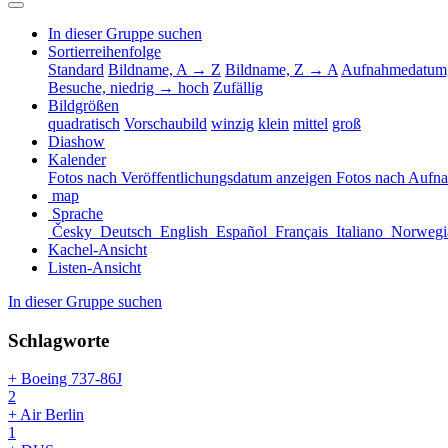
In dieser Gruppe suchen
Sortierreihenfolge
Standard
Bildname, A → Z
Bildname, Z → A
Aufnahmedatum,
Besuche, niedrig → hoch
Zufällig
Bildgrößen
quadratisch
Vorschaubild
winzig
klein
mittel
groß
Diashow
Kalender
Fotos nach Veröffentlichungsdatum anzeigen
Fotos nach Aufn
map
Sprache
Česky
Deutsch
English
Español
Français
Italiano
Norwegi
Kachel-Ansicht
Listen-Ansicht
In dieser Gruppe suchen
Schlagworte
+ Boeing 737-86J
2
+ Air Berlin
1