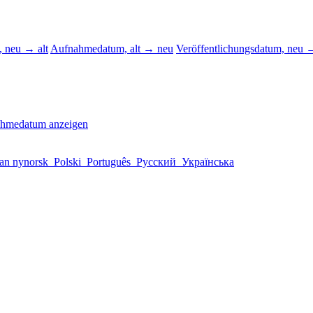
 neu → alt
Aufnahmedatum, alt → neu
Veröffentlichungsdatum, neu →
ahmedatum anzeigen
an nynorsk
Polski
Português
Русский
Українська