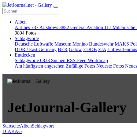
Alben
Airlines
737
Airshows
3882
General Aviation
117
Militärische
9894 Fotos
Schlagworte
Deutsche Luftwaffe
Museum Monino
Bundeswehr
MAKS
Pol
DDR / East Germany
BER
Gatow
EDDB
ZIA
Luftwaffenmu
Entdecken
Schlagworte
6833
Suchen
RSS-Feed
Worldmap
Am häufigsten angesehen
Zufällige Fotos
Neueste Fotos
Neues
JetJournal-Gallery
Startseite
Alben
Schlagwort
D-ABAG