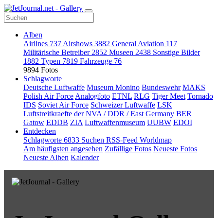
Alben
Airlines
737
Airshows
3882
General Aviation
117
Militärische Betreiber
2852
Museen
2438
Sonstige Bilder
1882
Typen
7819
Fahrzeuge
76
9894 Fotos
Schlagworte
Deutsche Luftwaffe
Museum Monino
Bundeswehr
MAKS
Polish Air Force
Analogfoto
ETNL
RLG
Tiger Meet
Tornado
IDS
Soviet Air Force
Schweizer Luftwaffe
LSK
Luftstreitkraefte der NVA / DDR / East Germany
BER
Gatow
EDDB
ZIA
Luftwaffenmuseum
UUBW
EDOI
Entdecken
Schlagworte
6833
Suchen
RSS-Feed
Worldmap
Am häufigsten angesehen
Zufällige Fotos
Neueste Fotos
Neueste Alben
Kalender