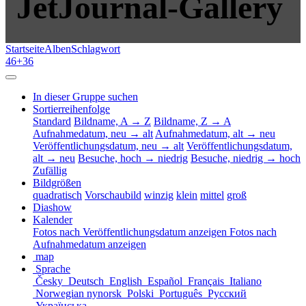
JetJournal-Gallery
Startseite
Alben
Schlagwort
46+36
In dieser Gruppe suchen
Sortierreihenfolge
Standard
Bildname, A → Z
Bildname, Z → A
Aufnahmedatum, neu → alt
Aufnahmedatum, alt → neu
Veröffentlichungsdatum, neu → alt
Veröffentlichungsdatum,
alt → neu
Besuche, hoch → niedrig
Besuche, niedrig → hoch
Zufällig
Bildgrößen
quadratisch
Vorschaubild
winzig
klein
mittel
groß
Diashow
Kalender
Fotos nach Veröffentlichungsdatum anzeigen
Fotos nach
Aufnahmedatum anzeigen
map
Sprache
Česky
Deutsch
English
Español
Français
Italiano
Norwegian nynorsk
Polski
Português
Русский
Українська