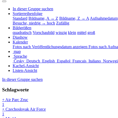
In dieser Gruppe suchen
Sortierreihenfolge
Standard
Bildname, A → Z
Bildname, Z → A
Aufnahmedatum,
Besuche, niedrig → hoch
Zufällig
Bildgrößen
quadratisch
Vorschaubild
winzig
klein
mittel
groß
Diashow
Kalender
Fotos nach Veröffentlichungsdatum anzeigen
Fotos nach Aufn
map
Sprache
Česky
Deutsch
English
Español
Français
Italiano
Norwegi
Kachel-Ansicht
Listen-Ansicht
In dieser Gruppe suchen
Schlagworte
+ Air Parc Zruc
1
+ Czechoslovak Air Force
1