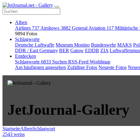
Alben
Airlines
737
Airshows
3882
General Aviation
117
Militärische
9894 Fotos
Schlagworte
Deutsche Luftwaffe
Museum Monino
Bundeswehr
MAKS
Pol
DDR / East Germany
BER
Gatow
EDDB
ZIA
Luftwaffenmu
Entdecken
Schlagworte
6833
Suchen
RSS-Feed
Worldmap
Am häufigsten angesehen
Zufällige Fotos
Neueste Fotos
Neues
JetJournal-Gallery
Startseite
Alben
Schlagwort
2543 weiss