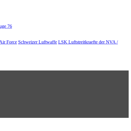
euge
76
Air Force
Schweizer Luftwaffe
LSK Luftstreitkraefte der NVA /