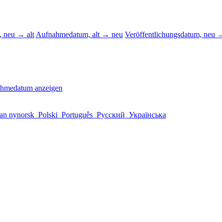
 neu → alt
Aufnahmedatum, alt → neu
Veröffentlichungsdatum, neu →
ahmedatum anzeigen
an nynorsk
Polski
Português
Русский
Українська