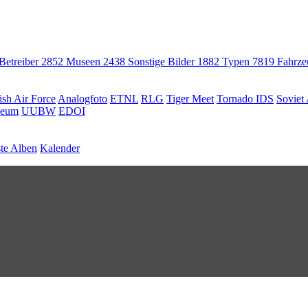
 Betreiber
2852
Museen
2438
Sonstige Bilder
1882
Typen
7819
Fahrz
ish Air Force
Analogfoto
ETNL
RLG
Tiger Meet
Tornado IDS
Soviet 
seum
UUBW
EDOI
te Alben
Kalender