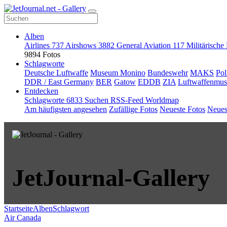
Alben
Airlines
737
Airshows
3882
General Aviation
117
Militärische
9894 Fotos
Schlagworte
Deutsche Luftwaffe
Museum Monino
Bundeswehr
MAKS
Pol
DDR / East Germany
BER
Gatow
EDDB
ZIA
Luftwaffenmu
Entdecken
Schlagworte
6833
Suchen
RSS-Feed
Worldmap
Am häufigsten angesehen
Zufällige Fotos
Neueste Fotos
Neues
JetJournal-Gallery
Startseite
Alben
Schlagwort
Air Canada