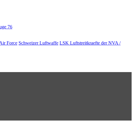
euge
76
Air Force
Schweizer Luftwaffe
LSK Luftstreitkraefte der NVA /