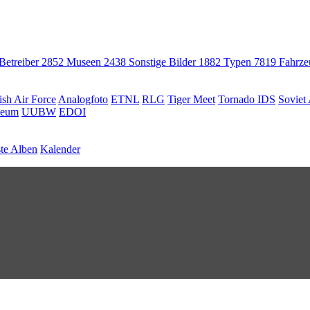
 Betreiber
2852
Museen
2438
Sonstige Bilder
1882
Typen
7819
Fahrz
ish Air Force
Analogfoto
ETNL
RLG
Tiger Meet
Tornado IDS
Soviet 
seum
UUBW
EDOI
te Alben
Kalender