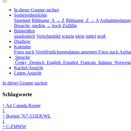
In dieser Gruppe suchen
Sortierreihenfolge
Standard
Bildname, A → Z
Bildname, Z → A
Aufnahmedatum,
Besuche, niedrig → hoch
Zufällig
Bildgrößen
quadratisch
Vorschaubild
winzig
klein
mittel
groß
Diashow
Kalender
Fotos nach Veröffentlichungsdatum anzeigen
Fotos nach Aufn
Sprache
Česky
Deutsch
English
Español
Français
Italiano
Norwegi
Kachel-Ansicht
Listen-Ansicht
In dieser Gruppe suchen
Schlagworte
+ Air Canada Rouge
1
+ Boeing 767-333ER/WL
1
+ C-FMWW