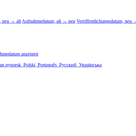
 neu → alt
Aufnahmedatum, alt → neu
Veröffentlichungsdatum, neu →
ahmedatum anzeigen
an nynorsk
Polski
Português
Русский
Українська