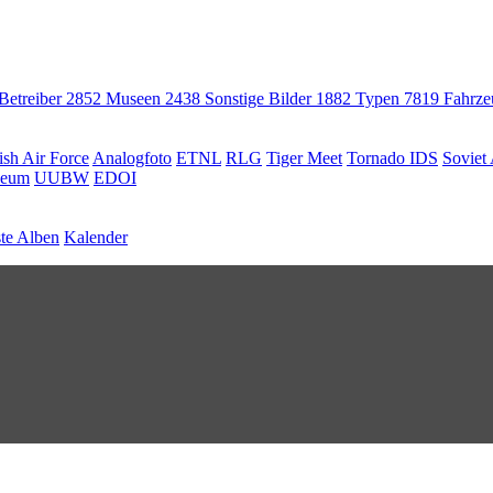
 Betreiber
2852
Museen
2438
Sonstige Bilder
1882
Typen
7819
Fahrz
ish Air Force
Analogfoto
ETNL
RLG
Tiger Meet
Tornado IDS
Soviet 
seum
UUBW
EDOI
te Alben
Kalender