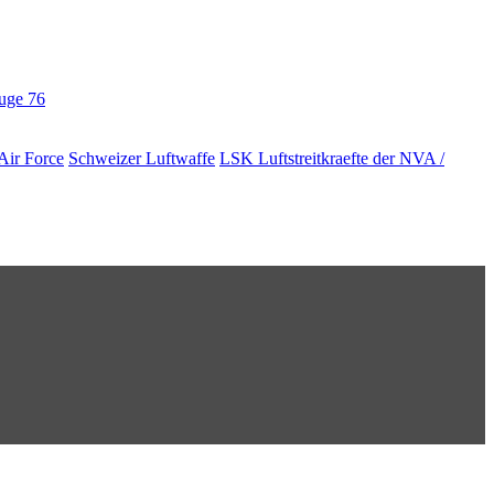
euge
76
Air Force
Schweizer Luftwaffe
LSK Luftstreitkraefte der NVA /