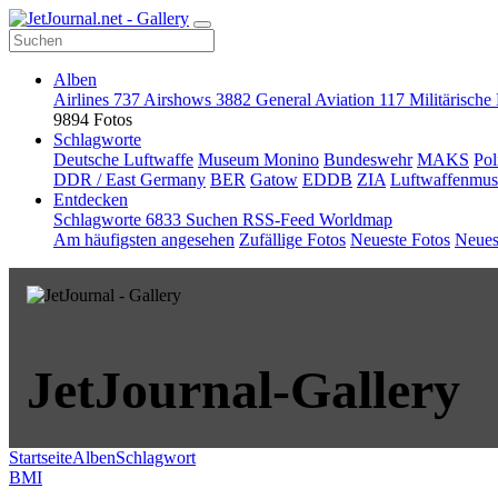
Alben
Airlines
737
Airshows
3882
General Aviation
117
Militärische
9894 Fotos
Schlagworte
Deutsche Luftwaffe
Museum Monino
Bundeswehr
MAKS
Pol
DDR / East Germany
BER
Gatow
EDDB
ZIA
Luftwaffenmu
Entdecken
Schlagworte
6833
Suchen
RSS-Feed
Worldmap
Am häufigsten angesehen
Zufällige Fotos
Neueste Fotos
Neues
JetJournal-Gallery
Startseite
Alben
Schlagwort
BMI