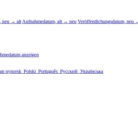
 neu → alt
Aufnahmedatum, alt → neu
Veröffentlichungsdatum, neu →
ahmedatum anzeigen
an nynorsk
Polski
Português
Русский
Українська