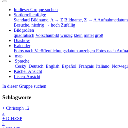
In dieser Gruppe suchen
Sortierreihenfolge
Standard
Bildname, A → Z
Bildname, Z → A
Aufnahmedatum,
Besuche, niedrig → hoch
Zufällig
Bildgrößen
quadratisch
Vorschaubild
winzig
klein
mittel
groß
Diashow
Kalender
Fotos nach Veröffentlichungsdatum anzeigen
Fotos nach Aufn
map
Sprache
Česky
Deutsch
English
Español
Français
Italiano
Norwegi
Kachel-Ansicht
Listen-Ansicht
In dieser Gruppe suchen
Schlagworte
+ Christoph 12
2
+ D-HZSP
2