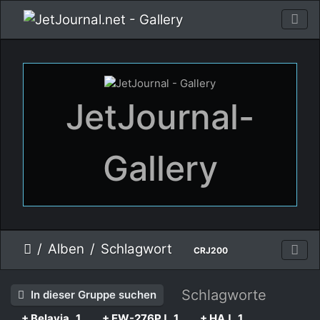
JetJournal-
Gallery
Alben
Schlagwort
CRJ200
Schlagworte
In dieser Gruppe suchen
+ Belavia
1
+ EW-276PJ
1
+ HAJ
1