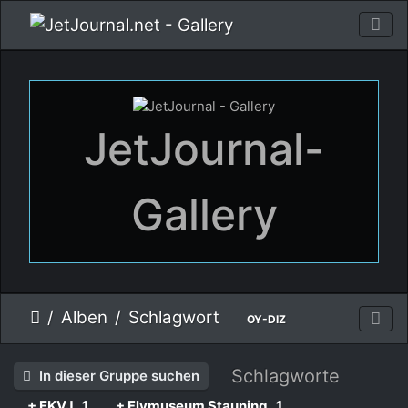
JetJournal-
Gallery
Alben
Schlagwort
OY-DIZ
Schlagworte
In dieser Gruppe suchen
+ EKVJ
1
+ Flymuseum Stauning
1